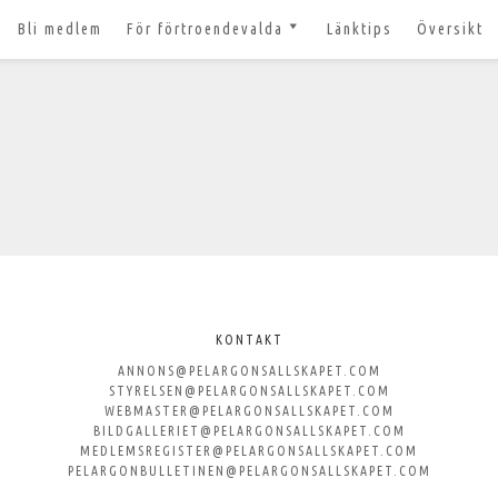
Bli medlem
För förtroendevalda
Länktips
Översikt
till 2027
Nyheter och tips 2026-03-20
m
Styrelsesidan
t ger ut!
Bildbanken
 lösenord?
Dokument för
förtroendevalda
n
Lägg till aktivitet
Kom igång med Zoom för
n
våra digitala möten
KONTAKT
svar
ANNONS@PELARGONSALLSKAPET.COM
STYRELSEN@PELARGONSALLSKAPET.COM
WEBMASTER@PELARGONSALLSKAPET.COM
BILDGALLERIET@PELARGONSALLSKAPET.COM
nt
MEDLEMSREGISTER@PELARGONSALLSKAPET.COM
PELARGONBULLETINEN@PELARGONSALLSKAPET.COM