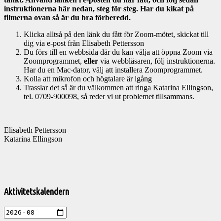
instruktionerna här nedan, steg för steg. Har du kikat på
filmerna ovan så är du bra förberedd.
Klicka alltså på den länk du fått för Zoom-mötet, skickat till
dig via e-post från Elisabeth Pettersson
Du förs till en webbsida där du kan välja att öppna Zoom via
Zoomprogrammet,
eller
via webbläsaren, följ instruktionerna.
Har du en Mac-dator, välj att installera Zoomprogrammet.
Kolla att mikrofon och högtalare är igång
Trasslar det så är du välkommen att ringa Katarina Ellingson,
tel. 0709-900098, så reder vi ut problemet tillsammans.
Elisabeth Pettersson
Katarina Ellingson
Välkommen
till
Aktivitetskalendern
Pelargonsällskapets
aktiviteter