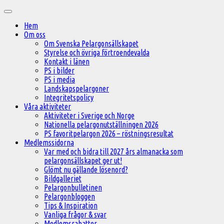
Hoppa
Huvudmeny
till
Hem
innehåll
Om oss
Om Svenska Pelargonsällskapet
Styrelse och övriga förtroendevalda
Kontakt i länen
PS i bilder
PS i media
Landskapspelargoner
Integritetspolicy
Våra aktiviteter
Aktiviteter i Sverige och Norge
Nationella pelargonutställningen 2026
PS favoritpelargon 2026 – röstningsresultat
Medlemssidorna
Var med och bidra till 2027 års almanacka som
pelargonsällskapet ger ut!
Glömt nu gällande lösenord?
Bildgalleriet
Pelargonbulletinen
Pelargonbloggen
Tips & Inspiration
Vanliga frågor & svar
Medlemsrabatter