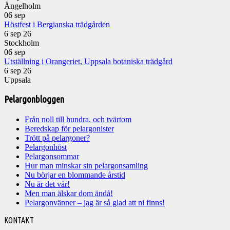
Ängelholm
06
sep
Höstfest i Bergianska trädgården
6 sep 26
Stockholm
06
sep
Utställning i Orangeriet, Uppsala botaniska trädgård
6 sep 26
Uppsala
Pelargonbloggen
Från noll till hundra, och tvärtom
Beredskap för pelargonister
Trött på pelargoner?
Pelargonhöst
Pelargonsommar
Hur man minskar sin pelargonsamling
Nu börjar en blommande årstid
Nu är det vår!
Men man älskar dom ändå!
Pelargonvänner – jag är så glad att ni finns!
Välkommen
KONTAKT