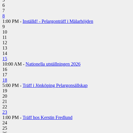
6
7
8
1:00 PM -
Inställd! - Pelargonträff i Mälarhöjden
9
10
11
12
13
14
15
10:00 AM -
Nationella utställningen 2026
16
17
18
5:00 PM -
Träff i Jönköping Pelargonsällskap
19
20
21
22
23
1:00 PM -
Träff hos Kerstin Fredlund
24
25