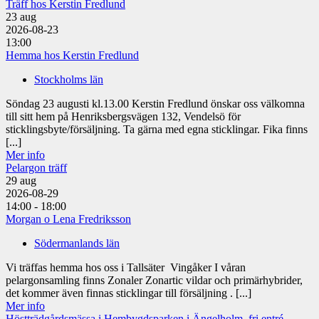
Träff hos Kerstin Fredlund
23
aug
2026-08-23
13:00
Hemma hos Kerstin Fredlund
Stockholms län
Söndag 23 augusti kl.13.00 Kerstin Fredlund önskar oss välkomna
till sitt hem på Henriksbergsvägen 132, Vendelsö för
sticklingsbyte/försäljning. Ta gärna med egna sticklingar. Fika finns
[...]
Mer info
Pelargon träff
29
aug
2026-08-29
14:00 - 18:00
Morgan o Lena Fredriksson
Södermanlands län
Vi träffas hemma hos oss i Tallsäter Vingåker I våran
pelargonsamling finns Zonaler Zonartic vildar och primärhybrider,
det kommer även finnas sticklingar till försäljning . [...]
Mer info
Höstträdgårdsmässa i Hembygdsparken i Ängelholm, fri entré