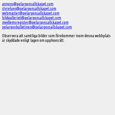
till
annons@pelargonsallskapet.com
styrelsen@pelargonsallskapet.com
Svenska
webmaster@pelargonsallskapet.com
Pelargonsällskapet
bildgalleriet@pelargonsallskapet.com
medlemsregister@pelargonsallskapet.com
pelargonbulletinen@pelargonsallskapet.com
Observera att samtliga bilder som förekommer inom denna webbplats
är skyddade enligt lagen om upphovsrätt.