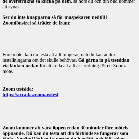
de överstrukna så klicka på dem
, så hörs du och din bild kommer
att synas.
Ser du inte knapparna så för muspekaren nedtill i
Zoomfönstret så träder de fram
:
Före mötet kan du testa att allt fungerar, och du kan ändra
inställningarna om det skulle behövas.
Gå gärna in på testsidan
via länken nedan
för att kolla att allt är i ordning för ett Zoom-
möte.
Zoom testsida:
https://arcada.zoom.us/test
Zoom kommer att vara öppen redan 30 minuter före mötets
öppnande. Då kan du testa att din förbindelse fungerar som
tänkt. Använd länken i e-posten du har fått, och följ sedan