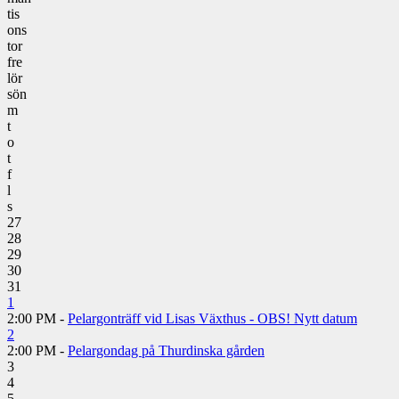
tis
ons
tor
fre
lör
sön
m
t
o
t
f
l
s
27
28
29
30
31
1
2:00 PM -
Pelargonträff vid Lisas Växthus - OBS! Nytt datum
2
2:00 PM -
Pelargondag på Thurdinska gården
3
4
5