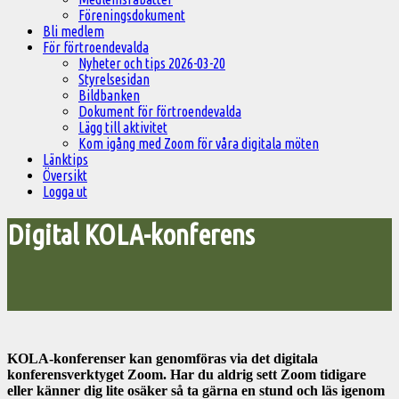
Föreningsdokument
Bli medlem
För förtroendevalda
Nyheter och tips 2026-03-20
Styrelsesidan
Bildbanken
Dokument för förtroendevalda
Lägg till aktivitet
Kom igång med Zoom för våra digitala möten
Länktips
Översikt
Logga ut
Digital KOLA-konferens
KOLA-konferenser kan genomföras via det digitala
konferensverktyget Zoom. Har du aldrig sett Zoom tidigare
eller känner dig lite osäker så ta gärna en stund och läs igenom