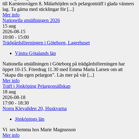
till Karstensvägen 8, Mälarhöjden och pelargonträff i glada vänners
lag. Ta gärna med sticklingar för [...]
Mer info
Nationella utställningen 2026
15
aug
2026-08-15
10:00 - 15:00
Trädgårdsföreningen i Göteborg, Lagerhuset
Västra Götalands län
Nationella utställningen i Göteborg på trädgårdsföreningen har
öppet 10-15. Föredrag 11.30 med Emma Maria Larsen om att
”skapa din egen pelargon”. Läs mer på vår [...]
Mer info
Träff i Jönköping Pelargonsällskap
18
aug
2026-08-18
17:00 - 18:30
Norra Klevaliden 20, Huskvarna
Jönköpings län
Vi ses hemma hos Marie Magnusson
Mer info