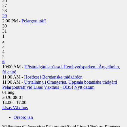
26
27
28
29
2:00 PM -
Pelargon träff
30
31
1
2
3
4
5
6
10:00 AM -
Höstträdgårdsmässa i Hembygdsparken i Ängelholm,
fri entré
11:00 AM -
Höstfest i Bergianska trädgården
11:00 AM -
Utställning i Orangeriet, Uppsala botaniska trädgård
Pelargonträff vid Lisas Växthus - OBS! Nytt datum
01
aug
2026-08-01
14:00 - 17:00
Lisas Växthus
Örebro län
Välkomna till årets sista Pelargonträff vid Lisas Växthus, Fjugesta