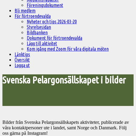
Föreningsdokument
Bli medlem
För förtroendevalda
Nyheter och tips 2026-03-20
Styrelsesidan
Bildbanken
Dokument för förtroendevalda
Lägg till aktivitet
Kom igång med Zoom för våra digitala möten
Länktips
Översikt
Logga ut
Svenska Pelargonsällskapet i bilder
Bilder från Svenska Pelargonsällskapets aktiviteter, publicerade av
våra kontaktpersoner ute i landet, samt Norge och Danmark. Följ
oss gärna på Instagram!