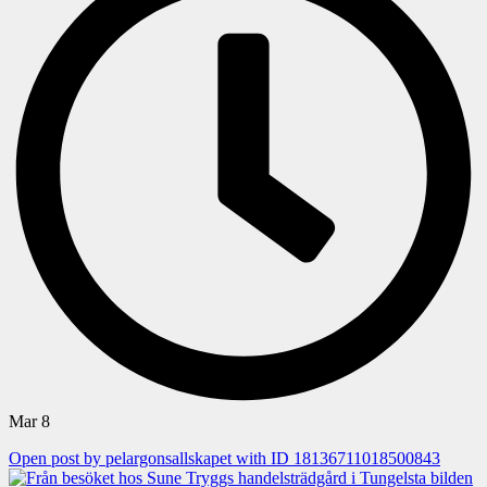
Mar 8
Open post by pelargonsallskapet with ID 18136711018500843