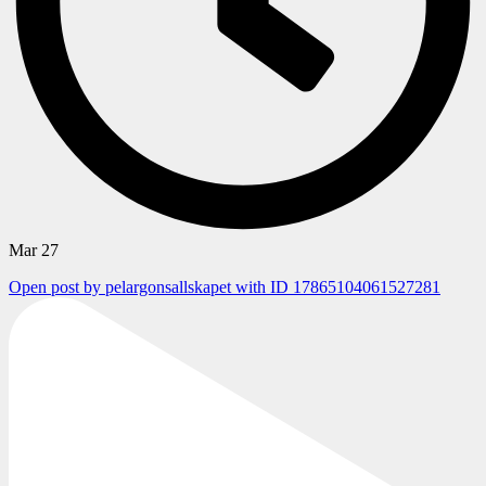
Mar 27
Open post by pelargonsallskapet with ID 17865104061527281