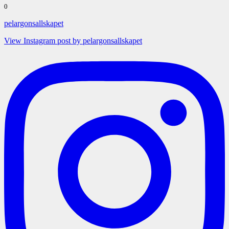
0
pelargonsallskapet
View Instagram post by pelargonsallskapet