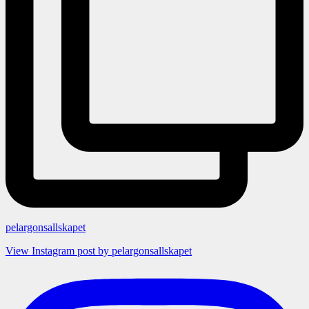
pelargonsallskapet
View Instagram post by pelargonsallskapet