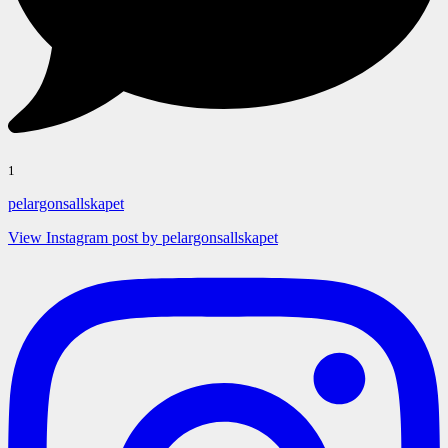
1
pelargonsallskapet
View Instagram post by pelargonsallskapet