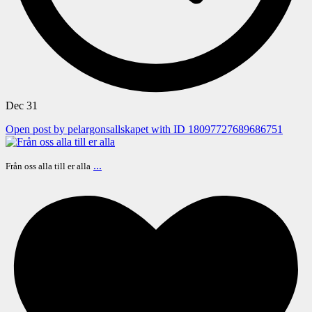
Dec 31
Open post by pelargonsallskapet with ID 18097727689686751
...
Från oss alla till er alla