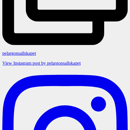
pelargonsallskapet
View Instagram post by pelargonsallskapet