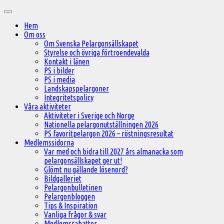
Hoppa
Huvudmeny
till
Hem
innehåll
Om oss
Om Svenska Pelargonsällskapet
Styrelse och övriga förtroendevalda
Kontakt i länen
PS i bilder
PS i media
Landskapspelargoner
Integritetspolicy
Våra aktiviteter
Aktiviteter i Sverige och Norge
Nationella pelargonutställningen 2026
PS favoritpelargon 2026 – röstningsresultat
Medlemssidorna
Var med och bidra till 2027 års almanacka som
pelargonsällskapet ger ut!
Glömt nu gällande lösenord?
Bildgalleriet
Pelargonbulletinen
Pelargonbloggen
Tips & Inspiration
Vanliga frågor & svar
Medlemsrabatter