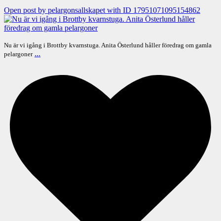
Open post by pelargonsallskapet with ID 17951071095154862
Nu är vi igång i Brottby kvarnstuga. Anita Österlund håller föredrag om gamla
...
pelargoner