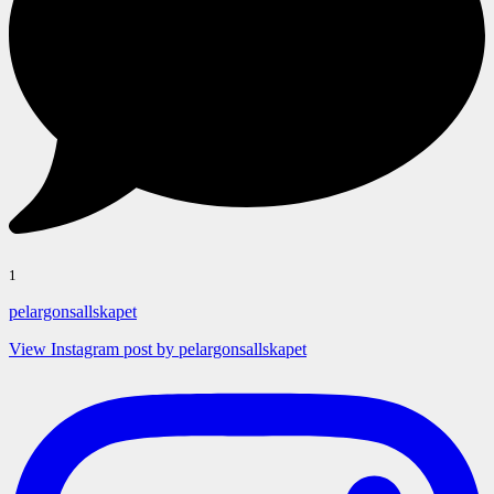
1
pelargonsallskapet
View Instagram post by pelargonsallskapet