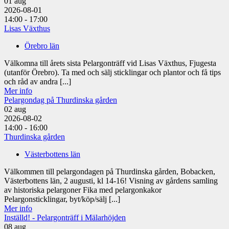
01
aug
2026-08-01
14:00 - 17:00
Lisas Växthus
Örebro län
Välkomna till årets sista Pelargonträff vid Lisas Växthus, Fjugesta
(utanför Örebro). Ta med och sälj sticklingar och plantor och få tips
och råd av andra [...]
Mer info
Pelargondag på Thurdinska gården
02
aug
2026-08-02
14:00 - 16:00
Thurdinska gården
Västerbottens län
Välkommen till pelargondagen på Thurdinska gården, Bobacken,
Västerbottens län, 2 augusti, kl 14-16! Visning av gårdens samling
av historiska pelargoner Fika med pelargonkakor
Pelargonsticklingar, byt/köp/sälj [...]
Mer info
Inställd! - Pelargonträff i Mälarhöjden
08
aug