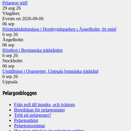
Pelargon träff
29 aug 26
Vingåker,
Events on 2026-09-06
06
sep
Höstträdgårdsmässa i Hembygdsparken i Ängelholm, fri entré
6 sep 26
Ängelholm
06
sep
Höstfest i Bergianska trädgården
6 sep 26
Stockholm
06
sep
Utställning i Orangeriet, Uppsala botaniska trädgård
6 sep 26
Uppsala
Pelargonbloggen
Från noll till hundra, och tvärtom
Beredskap för pelargonister
Trött på pelargoner?
Pelargonhöst
Pelargonsommar
Hur man minskar sin pelargonsamling