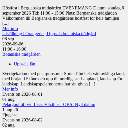
Höstfest i Bergianska trädgården EVENEMANG Datum: söndag 6
september 2026 Tid: 11:00 - 15:00 Plats: Bergianska trädgården
Välkommen till Bergianska trädgårdens höstfest för hela familjen
[...]
Mer info
Utställning i Orangeriet, Uppsala botaniska trädgård
06
sep
2026-09-06
11:00 - 16:00
Botaniska trädgården
Uppsala län
Sverigekartan med pelargonsorter Sorter från hela vårt avlånga land,
med början i Skåne och upp till nordligaste Lappland, landskap för
landskap. Landskapspelargonerna har sin givna [...]
Mer info
Events on 2026-08-01
01
aug
Pelargonträff vid Lisas Växthus - OBS! Nytt datum
1 aug 26
Fjugesta,
Events on 2026-08-02
02
aug