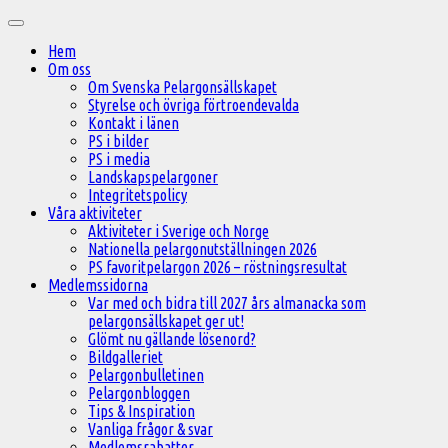
Hoppa
Huvudmeny
till
Hem
innehåll
Om oss
Om Svenska Pelargonsällskapet
Styrelse och övriga förtroendevalda
Kontakt i länen
PS i bilder
PS i media
Landskapspelargoner
Integritetspolicy
Våra aktiviteter
Aktiviteter i Sverige och Norge
Nationella pelargonutställningen 2026
PS favoritpelargon 2026 – röstningsresultat
Medlemssidorna
Var med och bidra till 2027 års almanacka som
pelargonsällskapet ger ut!
Glömt nu gällande lösenord?
Bildgalleriet
Pelargonbulletinen
Pelargonbloggen
Tips & Inspiration
Vanliga frågor & svar
Medlemsrabatter