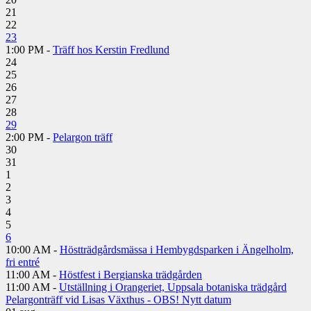
21
22
23
1:00 PM -
Träff hos Kerstin Fredlund
24
25
26
27
28
29
2:00 PM -
Pelargon träff
30
31
1
2
3
4
5
6
10:00 AM -
Höstträdgårdsmässa i Hembygdsparken i Ängelholm,
fri entré
11:00 AM -
Höstfest i Bergianska trädgården
11:00 AM -
Utställning i Orangeriet, Uppsala botaniska trädgård
Pelargonträff vid Lisas Växthus - OBS! Nytt datum