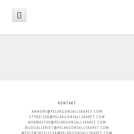
Hoppa
till
innehåll
Huvudmeny
Välkommen
till
KONTAKT
ANNONS@PELARGONSALLSKAPET.COM
Svenska
STYRELSEN@PELARGONSALLSKAPET.COM
WEBMASTER@PELARGONSALLSKAPET.COM
Pelargonsällskapet
BILDGALLERIET@PELARGONSALLSKAPET.COM
MEDLEMSREGISTER@PELARGONSALLSKAPET.COM