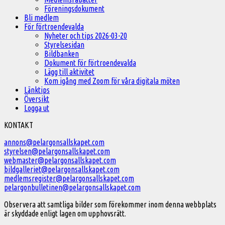
Föreningsdokument
Bli medlem
För förtroendevalda
Nyheter och tips 2026-03-20
Styrelsesidan
Bildbanken
Dokument för förtroendevalda
Lägg till aktivitet
Kom igång med Zoom för våra digitala möten
Länktips
Översikt
Logga ut
Välkommen
KONTAKT
till
annons@pelargonsallskapet.com
styrelsen@pelargonsallskapet.com
Svenska
webmaster@pelargonsallskapet.com
Pelargonsällskapet
bildgalleriet@pelargonsallskapet.com
medlemsregister@pelargonsallskapet.com
pelargonbulletinen@pelargonsallskapet.com
Observera att samtliga bilder som förekommer inom denna webbplats
är skyddade enligt lagen om upphovsrätt.