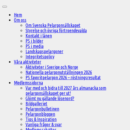
Hoppa
Huvudmeny
till
Hem
innehåll
Om oss
Om Svenska Pelargonsällskapet
Styrelse och övriga förtroendevalda
Kontakt i länen
PS i bilder
PS i media
Landskapspelargoner
Integritetspolicy
Våra aktiviteter
Aktiviteter i Sverige och Norge
Nationella pelargonutställningen 2026
PS favoritpelargon 2026 – röstningsresultat
Medlemssidorna
Var med och bidra till 2027 års almanacka som
pelargonsällskapet ger ut!
Glömt nu gällande lösenord?
Bildgalleriet
Pelargonbulletinen
Pelargonbloggen
Tips & Inspiration
Vanliga frågor & svar
Medlemsrabatter