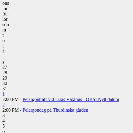
ons
tor
fre
lör
sön
m
t
o
t
f
l
s
27
28
29
30
31
1
2:00 PM -
Pelargonträff vid Lisas Växthus - OBS! Nytt datum
2
2:00 PM -
Pelargondag på Thurdinska gården
3
4
5
6