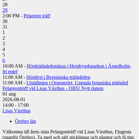
28
29
2:00 PM -
Pelargon träff
30
31
1
2
3
4
5
6
10:00 AM -
Höstträdgårdsmässa i Hembygdsparken i Ängelholm,
fri entré
11:00 AM -
Höstfest i Bergianska trädgården
11:00 AM -
Utställning i Orangeriet, Uppsala botaniska trädgård
Pelargonträff vid Lisas Växthus - OBS! Nytt datum
01
aug
2026-08-01
14:00 - 17:00
Lisas Växthus
Örebro län
Välkomna till årets sista Pelargonträff vid Lisas Växthus, Fjugesta
(utanför Örebro). Ta med och sälj sticklingar och plantor och få tips