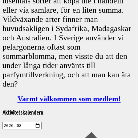
tusentals sorter att köpa ute i handeln
eller via samlare, för en liten summa.
Vildväxande arter finner man
huvudsakligen i Sydafrika, Madagaskar
och Australien.
I Sverige använder vi
pelargonerna oftast som
sommarblomma, men visste du att den
under
långa tider använts till
parfymtillverkning, och att man kan äta
den?
Varmt välkommen som medlem!
Välkommen
Aktivitetskalendern
till
Pelargonsällskapets