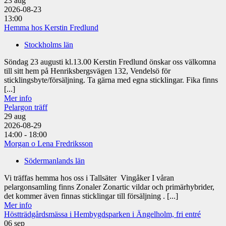
23
aug
2026-08-23
13:00
Hemma hos Kerstin Fredlund
Stockholms län
Söndag 23 augusti kl.13.00 Kerstin Fredlund önskar oss välkomna
till sitt hem på Henriksbergsvägen 132, Vendelsö för
sticklingsbyte/försäljning. Ta gärna med egna sticklingar. Fika finns
[...]
Mer info
Pelargon träff
29
aug
2026-08-29
14:00 - 18:00
Morgan o Lena Fredriksson
Södermanlands län
Vi träffas hemma hos oss i Tallsäter Vingåker I våran
pelargonsamling finns Zonaler Zonartic vildar och primärhybrider,
det kommer även finnas sticklingar till försäljning . [...]
Mer info
Höstträdgårdsmässa i Hembygdsparken i Ängelholm, fri entré
06
sep