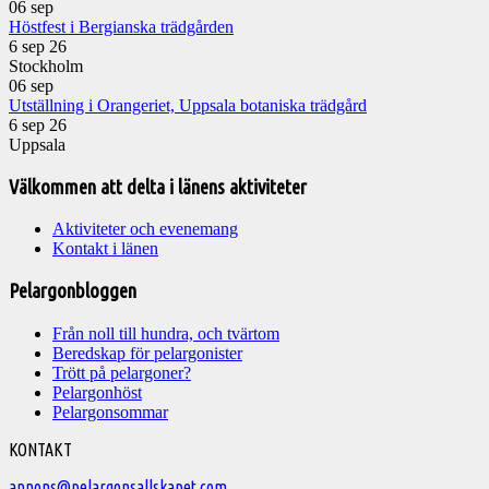
06
sep
Höstfest i Bergianska trädgården
6 sep 26
Stockholm
06
sep
Utställning i Orangeriet, Uppsala botaniska trädgård
6 sep 26
Uppsala
Välkommen att delta i länens aktiviteter
Aktiviteter och evenemang
Kontakt i länen
Pelargonbloggen
Från noll till hundra, och tvärtom
Beredskap för pelargonister
Trött på pelargoner?
Pelargonhöst
Pelargonsommar
Välkommen
KONTAKT
till
annons@pelargonsallskapet.com