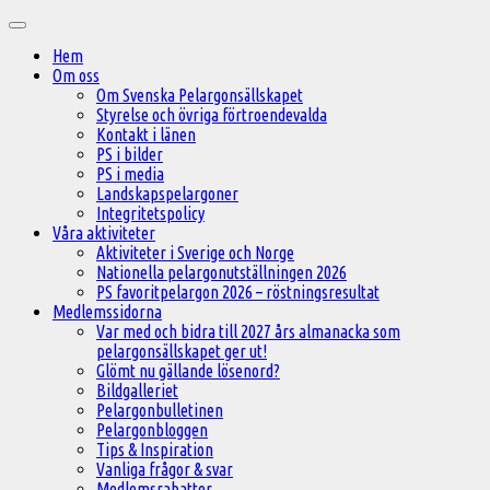
Hoppa
Huvudmeny
till
Hem
innehåll
Om oss
Om Svenska Pelargonsällskapet
Styrelse och övriga förtroendevalda
Kontakt i länen
PS i bilder
PS i media
Landskapspelargoner
Integritetspolicy
Våra aktiviteter
Aktiviteter i Sverige och Norge
Nationella pelargonutställningen 2026
PS favoritpelargon 2026 – röstningsresultat
Medlemssidorna
Var med och bidra till 2027 års almanacka som
pelargonsällskapet ger ut!
Glömt nu gällande lösenord?
Bildgalleriet
Pelargonbulletinen
Pelargonbloggen
Tips & Inspiration
Vanliga frågor & svar
Medlemsrabatter