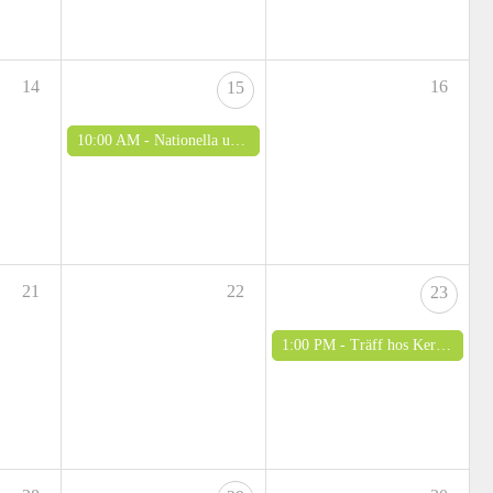
14
16
15
10:00 AM -
Nationella utställningen 2026
21
22
23
1:00 PM -
Träff hos Kerstin Fredlund