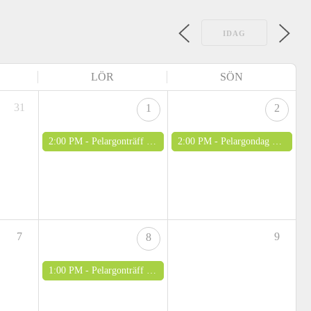
IDAG
LÖR
SÖN
31
1
2
2:00 PM -
Pelargonträff vid Lisas Växthus - OBS! Nytt datum
2:00 PM -
Pelargondag på Thurdinska gården
7
9
8
1:00 PM -
Pelargonträff i Mälarhöjden