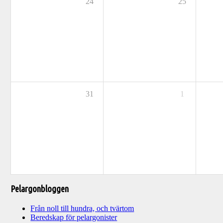
24
25
31
1
Pelargonbloggen
Från noll till hundra, och tvärtom
Beredskap för pelargonister