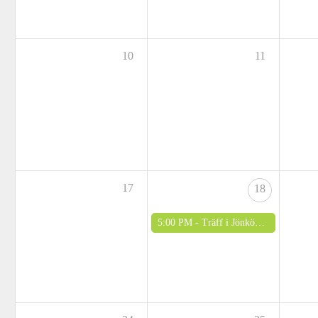
10
11
17
18
5:00 PM -
Träff i Jönköping Pelargonsällskap