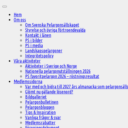
Hoppa
Huvudmeny
till
Hem
innehåll
Om oss
Om Svenska Pelargonsällskapet
Styrelse och övriga förtroendevalda
Kontakt i länen
PS i bilder
PS i media
Landskapspelargoner
Integritetspolicy
Våra aktiviteter
Aktiviteter i Sverige och Norge
Nationella pelargonutställningen 2026
PS favoritpelargon 2026 – röstningsresultat
Medlemssidorna
Var med och bidra till 2027 års almanacka som pelargonsälls
Glömt nu gällande lösenord?
Bildgalleriet
Pelargonbulletinen
Pelargonbloggen
Tips & Inspiration
Vanliga frågor & svar
Medlemsrabatter
Föreningsdokument