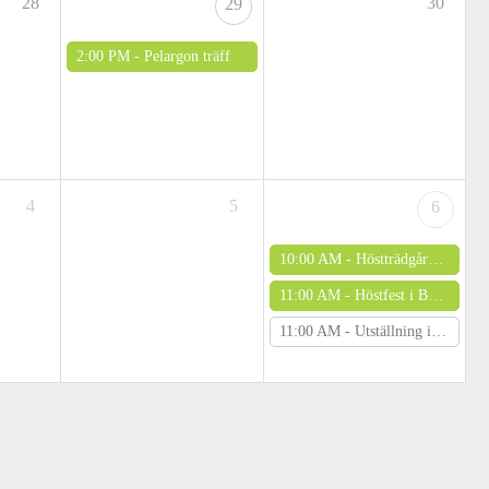
28
30
29
2:00 PM -
Pelargon träff
4
5
6
10:00 AM -
Höstträdgårdsmässa i Hembygdsparken i Ängelholm, fri entré
11:00 AM -
Höstfest i Bergianska trädgården
11:00 AM -
Utställning i Orangeriet, Uppsala botaniska trädgård