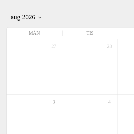
Pelargonsällskapets
aktiviteter
MÅN
TIS
27
28
3
4