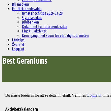
Bli medlem
För förtroendevalda
Nyheter och tips 2026-03-20
Styrelsesidan
Bildbanken
Dokument för förtroendevalda
Lägg till aktivitet
Kom igång med Zoom för våra digitala möten
Länktips
Översikt
Logga ut
Best Geraniums
Du måste logga in för att se detta innehåll. Vänligen
Logga in
. Int
Välkommen
till
Aktivitetskalendern