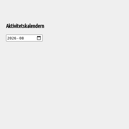
Välkommen
till
Aktivitetskalendern
Pelargonsällskapets
aktiviteter