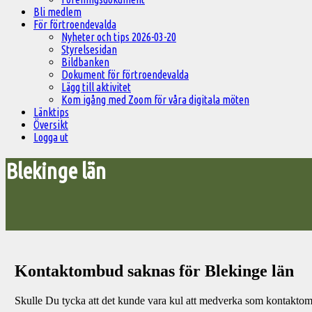
Bli medlem
För förtroendevalda
Nyheter och tips 2026-03-20
Styrelsesidan
Bildbanken
Dokument för förtroendevalda
Lägg till aktivitet
Kom igång med Zoom för våra digitala möten
Länktips
Översikt
Logga ut
Blekinge län
Kontaktombud saknas för Blekinge län
Skulle Du tycka att det kunde vara kul att medverka som kontaktomb