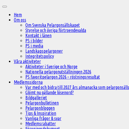
Hoppa
Huvudmeny
till
Hem
innehåll
Om oss
Om Svenska Pelargonsällskapet
Styrelse och övriga förtroendevalda
Kontakt i länen
PS i bilder
PS i media
Landskapspelargoner
Integritetspolicy
Våra aktiviteter
Aktiviteter i Sverige och Norge
Nationella pelargonutställningen 2026
PS favoritpelargon 2026 – röstningsresultat
Medlemssidorna
Var med och bidra till 2027 års almanacka som pelargonsälls
Glömt nu gällande lösenord?
Bildgalleriet
Pelargonbulletinen
Pelargonbloggen
Tips & Inspiration
Vanliga frågor & svar
Medlemsrabatter
Föreningsdokument