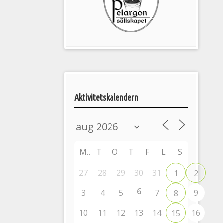
Pelargonsällskapets
aktiviteter
Aktivitetskalendern
M
T
O
T
F
L
S
27
28
29
30
31
1
2
6
3
4
5
7
9
8
10
11
12
13
14
16
15