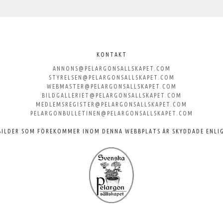
KONTAKT
ANNONS@PELARGONSALLSKAPET.COM
STYRELSEN@PELARGONSALLSKAPET.COM
WEBMASTER@PELARGONSALLSKAPET.COM
BILDGALLERIET@PELARGONSALLSKAPET.COM
MEDLEMSREGISTER@PELARGONSALLSKAPET.COM
PELARGONBULLETINEN@PELARGONSALLSKAPET.COM
BILDER SOM FÖREKOMMER INOM DENNA WEBBPLATS ÄR SKYDDADE ENLI