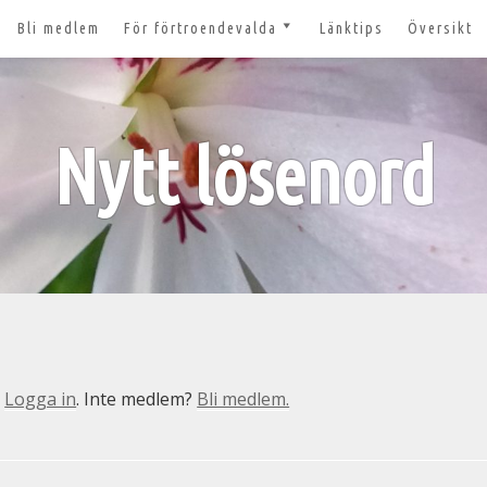
Bli medlem
För förtroendevalda
Länktips
Översikt
till 2027
Nyheter och tips 2026-03-20
m
Styrelsesidan
t ger ut!
Nytt lösenord
Bildbanken
 lösenord?
Dokument för
förtroendevalda
n
Lägg till aktivitet
Kom igång med Zoom för
n
våra digitala möten
svar
n
Logga in
. Inte medlem?
Bli medlem.
nt