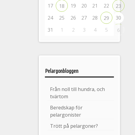
17
19
20
21
22
18
23
24
25
26
27
28
30
29
31
1
2
3
4
5
6
Pelargonbloggen
Från noll till hundra, och
tvärtom
Beredskap för
pelargonister
Trött på pelargoner?