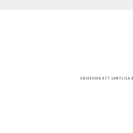
Välkommen
till
Svenska
Pelargonsällskapet
OBSERVERA ATT SAMTLIGA 