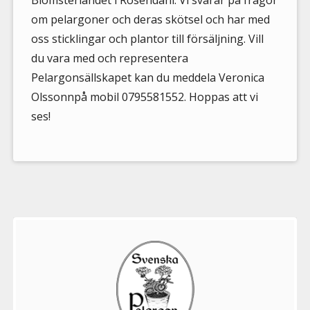
Blomsterlandet i Rosendahl. Vi svarar på frågor
om pelargoner och deras skötsel och har med
oss sticklingar och plantor till försäljning. Vill
du vara med och representera
Pelargonsällskapet kan du meddela Veronica
Olssonnpå mobil 0795581552. Hoppas att vi
ses!
Välkommen
till
Pelargonsällskapets