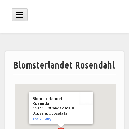
Hoppa
till
innehåll
Huvudmeny
Blomsterlandet Rosendahl
Blomsterlandet
Rosendal
Alvar Gullstrands gata 10 -
Uppsala, Uppsala län
Evenemang