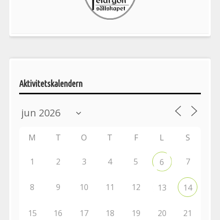
aktiviteter
Aktivitetskalendern
M
T
O
T
F
L
S
1
2
3
4
5
7
6
8
9
10
11
12
13
14
15
16
17
18
19
20
21