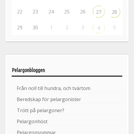
22
23
24
25
26
27
28
29
30
1
2
3
5
4
Pelargonbloggen
Från noll till hundra, och tvärtom
Beredskap för pelargonister
Trött på pelargoner?
Pelargonhöst
Pelargonsommar