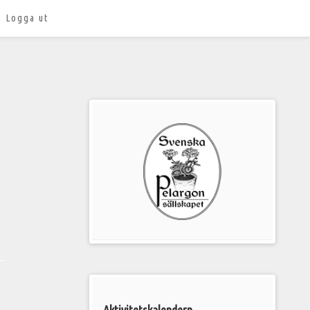
Logga ut
Välkommen
till
Pelargonsällskapets
aktiviteter