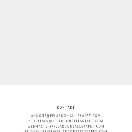
KONTAKT
ANNONS@PELARGONSALLSKAPET.COM
STYRELSEN@PELARGONSALLSKAPET.COM
WEBMASTER@PELARGONSALLSKAPET.COM
BILDGALLERIET@PELARGONSALLSKAPET.COM