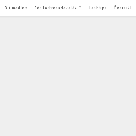
Bli medlem
För förtroendevalda
Länktips
Översikt
till 2027
Nyheter och tips 2026-03-20
m
Styrelsesidan
t ger ut!
Bildbanken
 lösenord?
Dokument för
förtroendevalda
n
Lägg till aktivitet
Kom igång med Zoom för
n
våra digitala möten
svar
nt