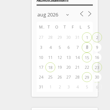
Aktivitetskalendern
M
T
O
T
F
L
S
27
28
29
30
31
1
2
8
3
4
5
6
7
9
10
11
12
13
14
16
15
17
19
20
21
22
18
23
24
25
26
27
28
30
29
31
1
2
3
4
5
6