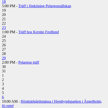
18
5:00 PM -
Träff i Jönköping Pelargonsällskap
19
20
21
22
23
1:00 PM -
Träff hos Kerstin Fredlund
24
25
26
27
28
29
2:00 PM -
Pelargon träff
30
31
1
2
3
4
5
6
10:00 AM -
Höstträdgårdsmässa i Hembygdsparken i Ängelholm,
fri entré