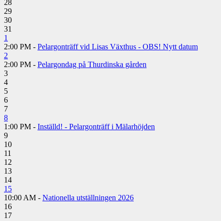
28
29
30
31
1
2:00 PM -
Pelargonträff vid Lisas Växthus - OBS! Nytt datum
2
2:00 PM -
Pelargondag på Thurdinska gården
3
4
5
6
7
8
1:00 PM -
Inställd! - Pelargonträff i Mälarhöjden
9
10
11
12
13
14
15
10:00 AM -
Nationella utställningen 2026
16
17