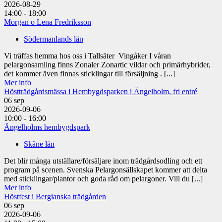
2026-08-29
14:00 - 18:00
Morgan o Lena Fredriksson
Södermanlands län
Vi träffas hemma hos oss i Tallsäter Vingåker I våran
pelargonsamling finns Zonaler Zonartic vildar och primärhybrider,
det kommer även finnas sticklingar till försäljning . [...]
Mer info
Höstträdgårdsmässa i Hembygdsparken i Ängelholm, fri entré
06
sep
2026-09-06
10:00 - 16:00
Ängelholms hembygdspark
Skåne län
Det blir många utställare/försäljare inom trädgårdsodling och ett
program på scenen. Svenska Pelargonsällskapet kommer att delta
med sticklingar/plantor och goda råd om pelargoner. Vill du [...]
Mer info
Höstfest i Bergianska trädgården
06
sep
2026-09-06