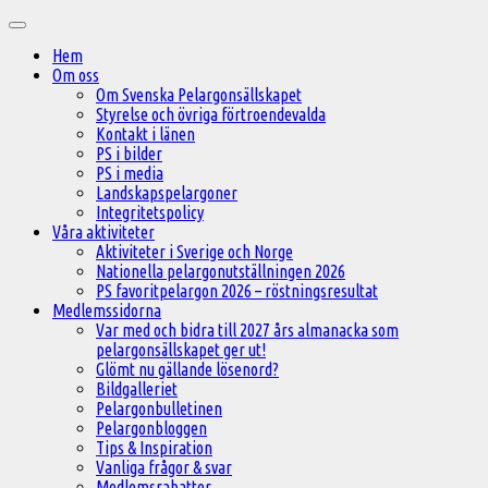
Hoppa
Huvudmeny
till
Hem
innehåll
Om oss
Om Svenska Pelargonsällskapet
Styrelse och övriga förtroendevalda
Kontakt i länen
PS i bilder
PS i media
Landskapspelargoner
Integritetspolicy
Våra aktiviteter
Aktiviteter i Sverige och Norge
Nationella pelargonutställningen 2026
PS favoritpelargon 2026 – röstningsresultat
Medlemssidorna
Var med och bidra till 2027 års almanacka som
pelargonsällskapet ger ut!
Glömt nu gällande lösenord?
Bildgalleriet
Pelargonbulletinen
Pelargonbloggen
Tips & Inspiration
Vanliga frågor & svar
Medlemsrabatter