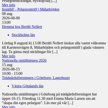
Pelargonsticklingar, byt/köp/sälj [...]
Mer info
Inställd! - Pelargonträff i Mälarhöjden
08
aug
2026-08-08
13:00
Hemma hos Berith Nellert
Stockholms län
Lördag 8 augusti kl.13.00 Berith Nellert önskar alla varmt välkomna
till Karstensvägen 8, Mälarhöjden och pelargonträff i glada vänners
lag. Ta gärna med sticklingar för [...]
Mer info
Nationella utställningen 2026
15
aug
2026-08-15
10:00 - 15:00
Trädgårdsföreningen i Göteborg, Lagerhuset
Västra Götalands län
Nationella utställningen i Göteborg på trädgårdsföreningen har
öppet 10-15. Föredrag 11.30 med Emma Maria Larsen om att
”skapa din egen pelargon”. Läs mer på vår [...]
Mer info