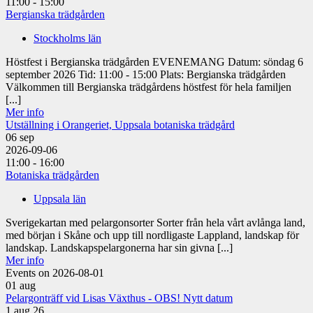
11:00 - 15:00
Bergianska trädgården
Stockholms län
Höstfest i Bergianska trädgården EVENEMANG Datum: söndag 6
september 2026 Tid: 11:00 - 15:00 Plats: Bergianska trädgården
Välkommen till Bergianska trädgårdens höstfest för hela familjen
[...]
Mer info
Utställning i Orangeriet, Uppsala botaniska trädgård
06
sep
2026-09-06
11:00 - 16:00
Botaniska trädgården
Uppsala län
Sverigekartan med pelargonsorter Sorter från hela vårt avlånga land,
med början i Skåne och upp till nordligaste Lappland, landskap för
landskap. Landskapspelargonerna har sin givna [...]
Mer info
Events on 2026-08-01
01
aug
Pelargonträff vid Lisas Växthus - OBS! Nytt datum
1 aug 26