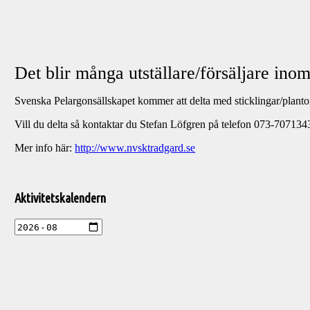
Det blir många utställare/försäljare ino
Svenska Pelargonsällskapet kommer att delta med sticklingar/plant
Vill du delta så kontaktar du Stefan Löfgren på telefon 073-70713
Mer info här:
http://www.nvsktradgard.se
Välkommen
till
Aktivitetskalendern
Pelargonsällskapets
aktiviteter