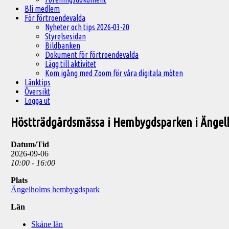
Bli medlem
För förtroendevalda
Nyheter och tips 2026-03-20
Styrelsesidan
Bildbanken
Dokument för förtroendevalda
Lägg till aktivitet
Kom igång med Zoom för våra digitala möten
Länktips
Översikt
Logga ut
Höstträdgårdsmässa i Hembygdsparken i Ängelh
Datum/Tid
2026-09-06
10:00 - 16:00
Plats
Ängelholms hembygdspark
Län
Skåne län