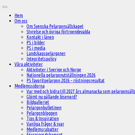
Hoppa
Huvudmeny
till
Hem
innehåll
Om oss
Om Svenska Pelargonsällskapet
Styrelse och övriga förtroendevalda
Kontakt i länen
PS i bilder
PS i media
Landskapspelargoner
Integritetspolicy
Våra aktiviteter
Aktiviteter i Sverige och Norge
Nationella pelargonutställningen 2026
PS favoritpelargon 2026 – röstningsresultat
Medlemssidorna
Var med och bidra till 2027 års almanacka som pelargonsälls
Glömt nu gällande lösenord?
Bildgalleriet
Pelargonbulletinen
Pelargonbloggen
Tips & Inspiration
Vanliga frågor & svar
Medlemsrabatter
Föreningsdokument