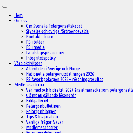
Hoppa
Huvudmeny
till
Hem
innehåll
Om oss
Om Svenska Pelargonsällskapet
Styrelse och övriga förtroendevalda
Kontakt i länen
PS i bilder
PS i media
Landskapspelargoner
Integritetspolicy
Våra aktiviteter
Aktiviteter i Sverige och Norge
Nationella pelargonutställningen 2026
PS favoritpelargon 2026 – röstningsresultat
Medlemssidorna
Var med och bidra till 2027 års almanacka som pelargonsälls
Glömt nu gällande lösenord?
Bildgalleriet
Pelargonbulletinen
Pelargonbloggen
Tips & Inspiration
Vanliga frågor & svar
Medlemsrabatter
Föreningsdokument