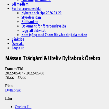
Bli medlem
För förtroendevalda
Nyheter och tips 2026-03-20
Styrelsesidan
Bildbanken
Dokument för förtroendevalda
Lägg till aktivitet
Kom igång med Zoom för våra digitala möten
Länktips
Översikt
Logga ut
Mässan Trädgård & Uteliv Dyltabruk Örebro
Datum/Tid
2022-05-07 - 2022-05-08
10:00 - 17:00
Plats
Dyltabruk
Län
Örebro län