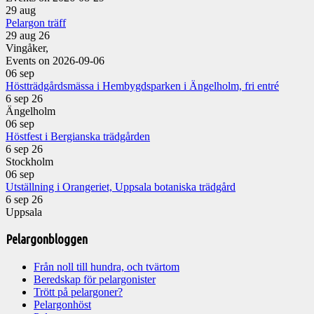
29
aug
Pelargon träff
29 aug 26
Vingåker,
Events on 2026-09-06
06
sep
Höstträdgårdsmässa i Hembygdsparken i Ängelholm, fri entré
6 sep 26
Ängelholm
06
sep
Höstfest i Bergianska trädgården
6 sep 26
Stockholm
06
sep
Utställning i Orangeriet, Uppsala botaniska trädgård
6 sep 26
Uppsala
Pelargonbloggen
Från noll till hundra, och tvärtom
Beredskap för pelargonister
Trött på pelargoner?
Pelargonhöst