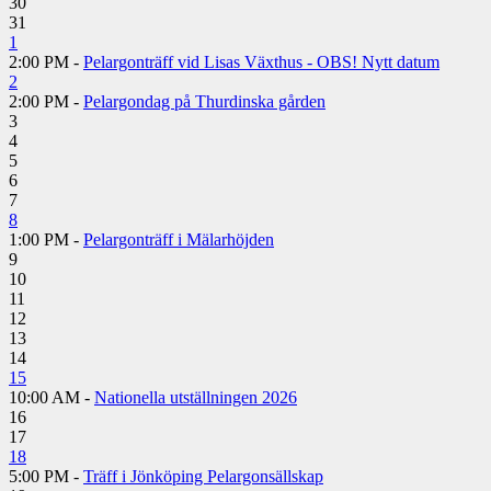
30
31
1
2:00 PM -
Pelargonträff vid Lisas Växthus - OBS! Nytt datum
2
2:00 PM -
Pelargondag på Thurdinska gården
3
4
5
6
7
8
1:00 PM -
Pelargonträff i Mälarhöjden
9
10
11
12
13
14
15
10:00 AM -
Nationella utställningen 2026
16
17
18
5:00 PM -
Träff i Jönköping Pelargonsällskap