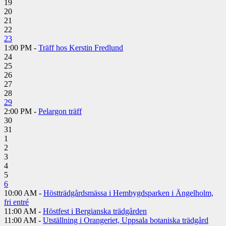
19
20
21
22
23
1:00 PM -
Träff hos Kerstin Fredlund
24
25
26
27
28
29
2:00 PM -
Pelargon träff
30
31
1
2
3
4
5
6
10:00 AM -
Höstträdgårdsmässa i Hembygdsparken i Ängelholm,
fri entré
11:00 AM -
Höstfest i Bergianska trädgården
11:00 AM -
Utställning i Orangeriet, Uppsala botaniska trädgård