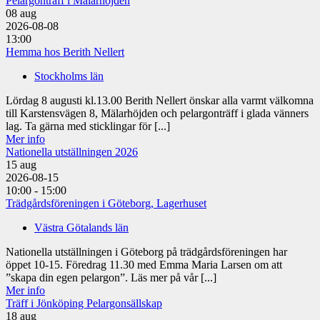
Pelargonträff i Mälarhöjden
08
aug
2026-08-08
13:00
Hemma hos Berith Nellert
Stockholms län
Lördag 8 augusti kl.13.00 Berith Nellert önskar alla varmt välkomna
till Karstensvägen 8, Mälarhöjden och pelargonträff i glada vänners
lag. Ta gärna med sticklingar för [...]
Mer info
Nationella utställningen 2026
15
aug
2026-08-15
10:00 - 15:00
Trädgårdsföreningen i Göteborg, Lagerhuset
Västra Götalands län
Nationella utställningen i Göteborg på trädgårdsföreningen har
öppet 10-15. Föredrag 11.30 med Emma Maria Larsen om att
”skapa din egen pelargon”. Läs mer på vår [...]
Mer info
Träff i Jönköping Pelargonsällskap
18
aug