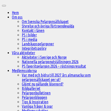
Hoppa
Huvudmeny
till
Hem
innehåll
Om oss
Om Svenska Pelargonsällskapet
Styrelse och övriga förtroendevalda
Kontakt i länen
PS i bilder
PS i media
Landskapspelargoner
Integritetspolicy
Våra aktiviteter
Aktiviteter i Sverige och Norge
Nationella pelargonutställningen 2026
PS favoritpelargon 2026 – röstningsresultat
Medlemssidorna
Var med och bidra till 2027 års almanacka som
pelargonsällskapet ger ut!
Glömt nu gällande lösenord?
Bildgalleriet
Pelargonbulletinen
Pelargonbloggen
Tips & Inspiration
Vanliga frågor & svar
Medlemsrabatter