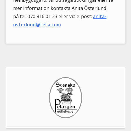
hembygdsgård, vill du säga sticklingar eller få
mer information kontakta
Anita Österlund
på
tel: 070 816 01 33 eller via e-post:
anita-
osterlund@telia.com
Välkommen
till
Pelargonsällskapets
aktiviteter