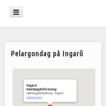
Hoppa
till
innehåll
Huvudmeny
Pelargondag på Ingarö
Ingarö
hembygdsförening
Hembygdsförening - Ingarö
Evenemang