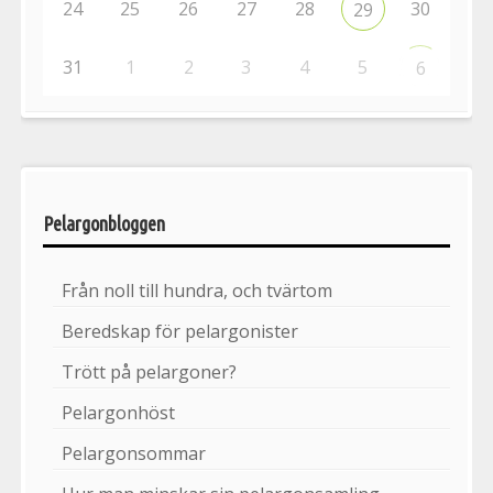
24
25
26
27
28
30
29
31
1
2
3
4
5
6
Pelargonbloggen
Från noll till hundra, och tvärtom
Beredskap för pelargonister
Trött på pelargoner?
Pelargonhöst
Pelargonsommar