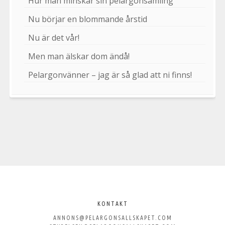
Hur man minskar sin pelargonsamling
Nu börjar en blommande årstid
Nu är det vår!
Men man älskar dom ändå!
Pelargonvänner – jag är så glad att ni finns!
Välkommen
till
KONTAKT
ANNONS@PELARGONSALLSKAPET.COM