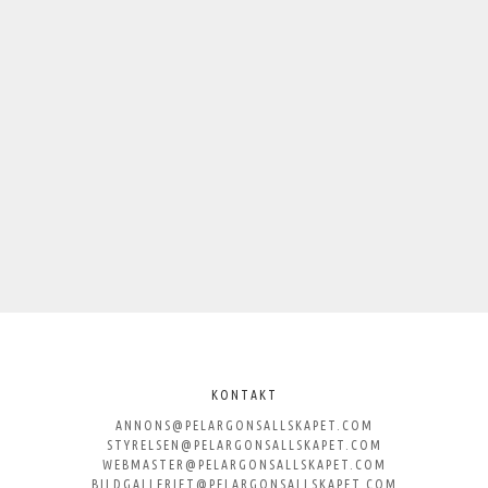
KONTAKT
ANNONS@PELARGONSALLSKAPET.COM
STYRELSEN@PELARGONSALLSKAPET.COM
WEBMASTER@PELARGONSALLSKAPET.COM
BILDGALLERIET@PELARGONSALLSKAPET.COM