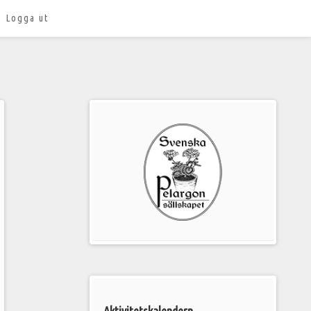
Logga ut
Välkommen
till
Pelargonsällskapets
aktiviteter