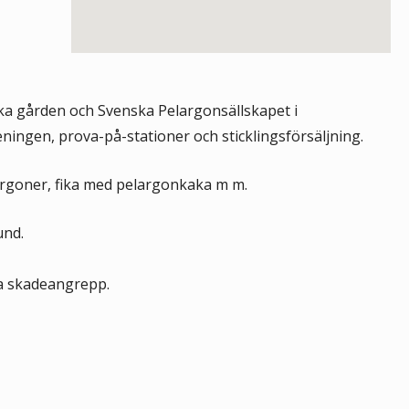
a gården och Svenska Pelargonsällskapet i
ningen, prova-på-stationer och sticklingsförsäljning.
largoner, fika med pelargonkaka m m.
und.
pa skadeangrepp.