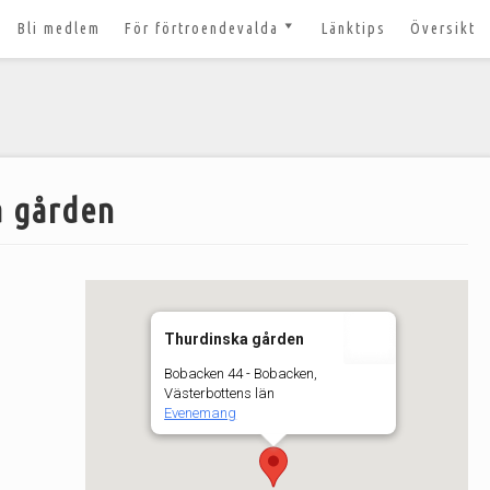
Bli medlem
För förtroendevalda
Länktips
Översikt
till 2027
Nyheter och tips 2026-03-20
m
Styrelsesidan
t ger ut!
Bildbanken
 lösenord?
Dokument för
a gården
förtroendevalda
n
Lägg till aktivitet
Kom igång med Zoom för
n
våra digitala möten
Thurdinska gården
svar
Bobacken 44 - Bobacken,
Västerbottens län
Evenemang
nt