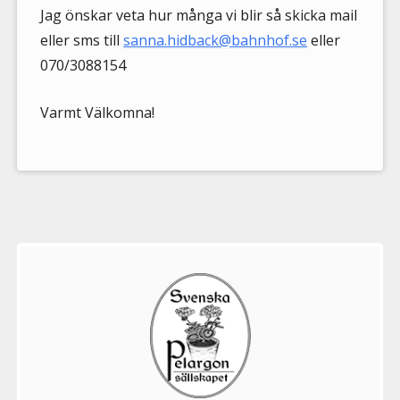
Jag önskar veta hur många vi blir så skicka mail
eller sms till
sanna.hidback@bahnhof.se
eller
070/3088154
Varmt Välkomna!
Välkommen
till
Pelargonsällskapets
aktiviteter