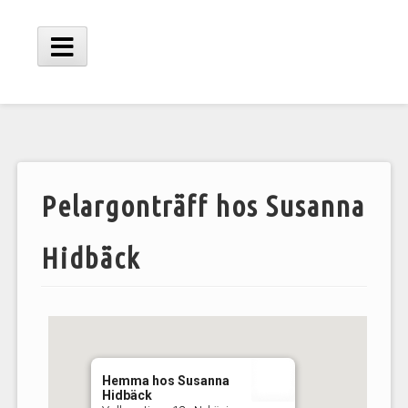
Hoppa
till
innehåll
Huvudmeny
Pelargonträff hos Susanna
Hidbäck
Hemma hos Susanna
Hidbäck