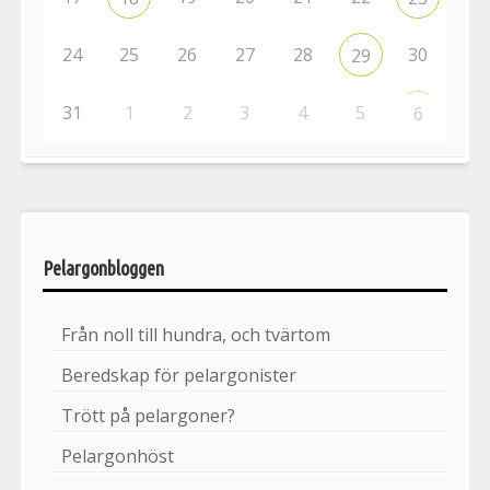
24
25
26
27
28
30
29
31
1
2
3
4
5
6
Pelargonbloggen
Från noll till hundra, och tvärtom
Beredskap för pelargonister
Trött på pelargoner?
Pelargonhöst