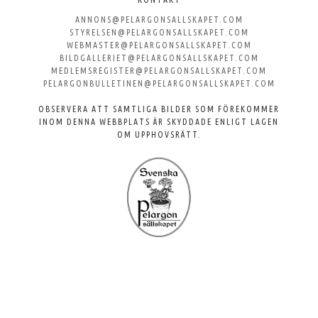
till
ANNONS@PELARGONSALLSKAPET.COM
Svenska
STYRELSEN@PELARGONSALLSKAPET.COM
WEBMASTER@PELARGONSALLSKAPET.COM
Pelargonsällskapet
BILDGALLERIET@PELARGONSALLSKAPET.COM
MEDLEMSREGISTER@PELARGONSALLSKAPET.COM
PELARGONBULLETINEN@PELARGONSALLSKAPET.COM
OBSERVERA ATT SAMTLIGA BILDER SOM FÖREKOMMER
INOM DENNA WEBBPLATS ÄR SKYDDADE ENLIGT LAGEN
OM UPPHOVSRÄTT.