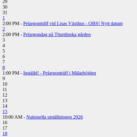
29
30
31
1
2:00 PM -
Pelargonträff vid Lisas Växthus - OBS! Nytt datum
2
2:00 PM -
Pelargondag på Thurdinska gården
3
4
5
6
7
8
1:00 PM -
Inställd! - Pelargonträff i Mälarhöjden
9
10
11
12
13
14
15
10:00 AM -
Nationella utställningen 2026
16
17
18