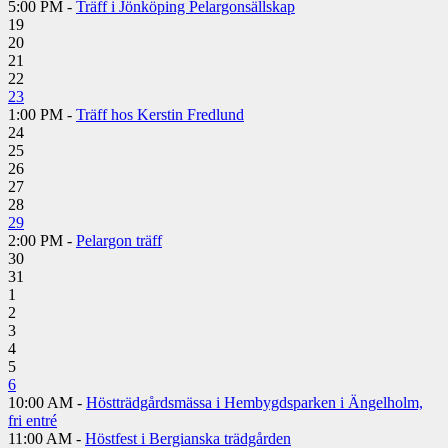
5:00 PM -
Träff i Jönköping Pelargonsällskap
19
20
21
22
23
1:00 PM -
Träff hos Kerstin Fredlund
24
25
26
27
28
29
2:00 PM -
Pelargon träff
30
31
1
2
3
4
5
6
10:00 AM -
Höstträdgårdsmässa i Hembygdsparken i Ängelholm,
fri entré
11:00 AM -
Höstfest i Bergianska trädgården