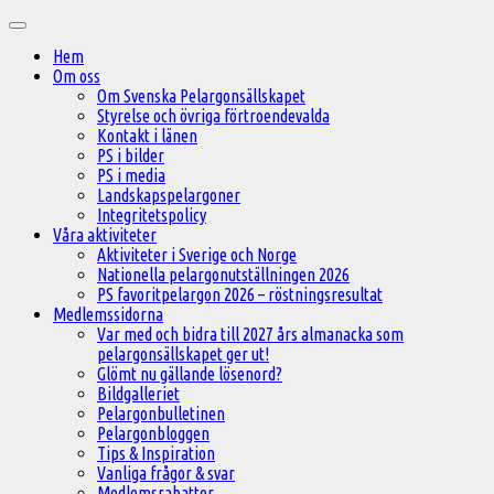
Hoppa
Huvudmeny
till
Hem
innehåll
Om oss
Om Svenska Pelargonsällskapet
Styrelse och övriga förtroendevalda
Kontakt i länen
PS i bilder
PS i media
Landskapspelargoner
Integritetspolicy
Våra aktiviteter
Aktiviteter i Sverige och Norge
Nationella pelargonutställningen 2026
PS favoritpelargon 2026 – röstningsresultat
Medlemssidorna
Var med och bidra till 2027 års almanacka som
pelargonsällskapet ger ut!
Glömt nu gällande lösenord?
Bildgalleriet
Pelargonbulletinen
Pelargonbloggen
Tips & Inspiration
Vanliga frågor & svar
Medlemsrabatter