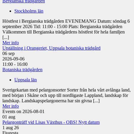
Bergianska trädgården
Stockholms län
Höstfest i Bergianska trädgården EVENEMANG Datum: söndag 6
september 2026 Tid: 11:00 - 15:00 Plats: Bergianska trädgården
Välkommen till Bergianska trädgårdens höstfest för hela familjen
[...]
Mer info
Utställning i Orangeriet, Uppsala botaniska trädgård
06
sep
2026-09-06
11:00 - 16:00
Botaniska trädgården
Uppsala län
Sverigekartan med pelargonsorter Sorter från hela vårt avlånga land,
med början i Skåne och upp till nordligaste Lappland, landskap för
landskap. Landskapspelargonerna har sin givna [...]
Mer info
Events on 2026-08-01
01
aug
Pelargonträff vid Lisas Växthus - OBS! Nytt datum
1 aug 26
Fjugesta,