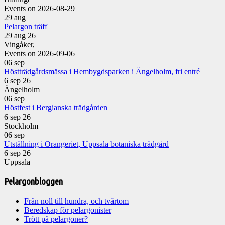
Events on 2026-08-29
29
aug
Pelargon träff
29 aug 26
Vingåker,
Events on 2026-09-06
06
sep
Höstträdgårdsmässa i Hembygdsparken i Ängelholm, fri entré
6 sep 26
Ängelholm
06
sep
Höstfest i Bergianska trädgården
6 sep 26
Stockholm
06
sep
Utställning i Orangeriet, Uppsala botaniska trädgård
6 sep 26
Uppsala
Pelargonbloggen
Från noll till hundra, och tvärtom
Beredskap för pelargonister
Trött på pelargoner?