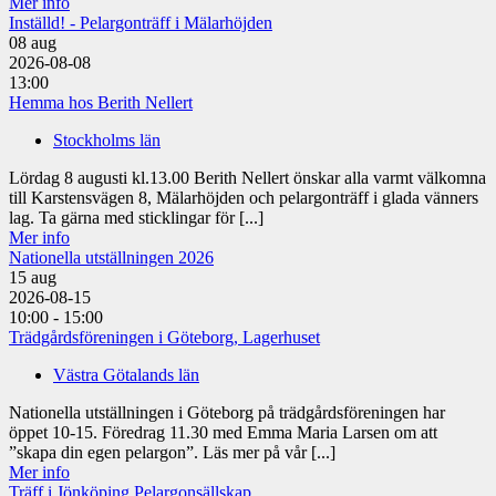
Mer info
Inställd! - Pelargonträff i Mälarhöjden
08
aug
2026-08-08
13:00
Hemma hos Berith Nellert
Stockholms län
Lördag 8 augusti kl.13.00 Berith Nellert önskar alla varmt välkomna
till Karstensvägen 8, Mälarhöjden och pelargonträff i glada vänners
lag. Ta gärna med sticklingar för [...]
Mer info
Nationella utställningen 2026
15
aug
2026-08-15
10:00 - 15:00
Trädgårdsföreningen i Göteborg, Lagerhuset
Västra Götalands län
Nationella utställningen i Göteborg på trädgårdsföreningen har
öppet 10-15. Föredrag 11.30 med Emma Maria Larsen om att
”skapa din egen pelargon”. Läs mer på vår [...]
Mer info
Träff i Jönköping Pelargonsällskap