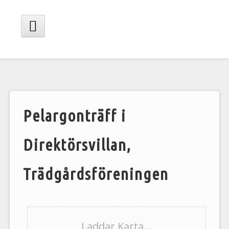
Hoppa
till
innehåll
Huvudmeny
Pelargonträff i
Direktörsvillan,
Trädgårdsföreningen
Laddar Karta...