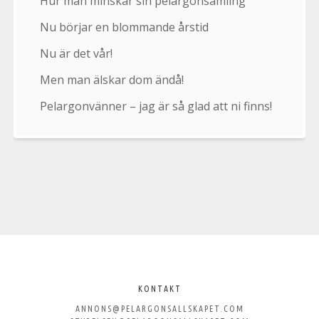
Hur man minskar sin pelargonsamling
Nu börjar en blommande årstid
Nu är det vår!
Men man älskar dom ändå!
Pelargonvänner – jag är så glad att ni finns!
Välkommen
till
KONTAKT
ANNONS@PELARGONSALLSKAPET.COM