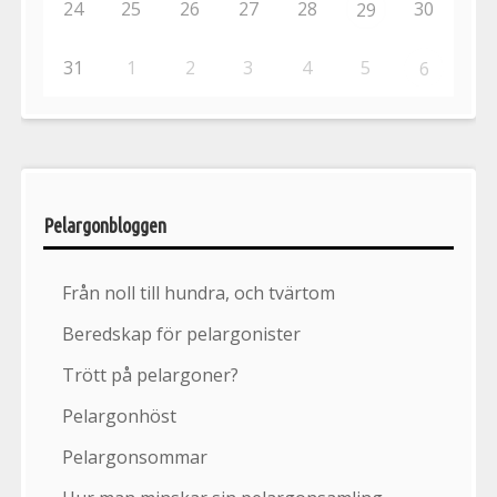
24
25
26
27
28
30
29
31
1
2
3
4
5
6
Pelargonbloggen
Från noll till hundra, och tvärtom
Beredskap för pelargonister
Trött på pelargoner?
Pelargonhöst
Pelargonsommar