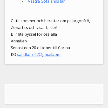
Västra Götalands län
Gitte kommer och berättar om pelargonfrö,
Zonartics och visar bilder!
Blir lite pyssel för oss alla.
Anmälan:
Senast den 20 oktober till Carina
KO
sandkorn62@gmail.com
Välkommen
till