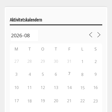
Pelargonsällskapets
aktiviteter
Aktivitetskalendern
M
T
O
T
F
L
S
27
28
29
30
31
1
2
7
3
4
5
6
9
8
10
11
12
13
14
16
15
17
19
20
21
22
18
23