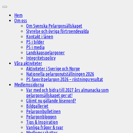
Hoppa
Huvudmeny
till
Hem
innehåll
Om oss
Om Svenska Pelargonsällskapet
Styrelse och övriga förtroendevalda
Kontakt i länen
PS i bilder
PS i media
Landskapspelargoner
Integritetspolicy
Våra aktiviteter
Aktiviteter i Sverige och Norge
Nationella pelargonutställningen 2026
PS favoritpelargon 2026 – röstningsresultat
Medlemssidorna
Var med och bidra till 2027 års almanacka som
pelargonsällskapet ger ut!
Glömt nu gällande lösenord?
Bildgalleriet
Pelargonbulletinen
Pelargonbloggen
Tips & Inspiration
Vanliga frågor & svar
Medlemsrabatter