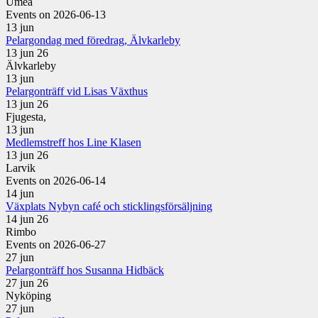
Umeå
Events on 2026-06-13
13
jun
Pelargondag med föredrag, Älvkarleby
13 jun 26
Älvkarleby
13
jun
Pelargonträff vid Lisas Växthus
13 jun 26
Fjugesta,
13
jun
Medlemstreff hos Line Klasen
13 jun 26
Larvik
Events on 2026-06-14
14
jun
Växplats Nybyn café och sticklingsförsäljning
14 jun 26
Rimbo
Events on 2026-06-27
27
jun
Pelargonträff hos Susanna Hidbäck
27 jun 26
Nyköping
27
jun