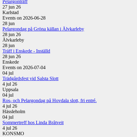
Pelargonträff
27 jun 26
Karlstad
Events on 2026-06-28
28
jun
Pelargondag på Gröna källan i Älvkarleby
28 jun 26
Älvkarleby
28
jun
Träff i Enskede - Inställd
28 jun 26
Enskede
Events on 2026-07-04
04
jul
Trädgårdsfest vid Salsta Slott
4 jul 26
Uppsala
04
jul
Ros- och Pelargondag på Hovdala slott, fri entré.
4 jul 26
Hässleholm
04
jul
Sommertreff hos Linda Bråtveit
4 jul 26
KONSMO