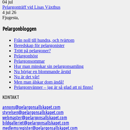
04
jul
Pelargonträff vid Lisas Växthus
4 jul 26
Fjugesta,
Pelargonbloggen
Från noll till hundra, och tvärtom
Beredskap för pelargonister
Trött på pelargoner?
Pelargonhöst
Pelargonsommar
Hur man minskar sin pelargonsamling
Nu börjar en blommande årstid
Nu är det vår!
Men man älskar dom ändå!
Pelargonvänner – jag är så glad att ni finns!
Välkommen
KONTAKT
till
annons@pelargonsallskapet.com
styrelsen@pelargonsallskapet.com
Svenska
webmaster@pelargonsallskapet.com
Pelargonsällskapet
bildgalleriet@pelargonsallskapet.com
medlemsregister@pelargonsallskapet.com