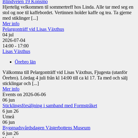
Blindveien 19 Konsmo
Hjertelig velkommen til sommertreff hos Linda. Alle tar med seg en
stol og noe til kaffebordet. Vertinnen holder kaffe og tea. Ta gjerne
med stiklinger [...]
Mer info
Pelargonträff vid Lisas Växthus
04
jul
2026-07-04
14:00 - 17:00
Lisas Växthus
Örebro län
Välkomna till Pelargonträff vid Lisas Växthus, Fjugesta (utanför
Örebro). Lördag 4 juli från kl 14:00 till ca kl 17. Ta med och sälj
sticklingar och [...]
Mer info
Events on 2026-06-06
06
jun
Sticklingsförsäljning i samband med Formstråket
6 jun 26
Umeå
06
jun
Byggnadsvårdsdagen Västerbottens Museum
6 jun 26