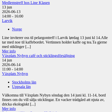
Medlemstreff hos Line Klasen
13
jun
2026-06-13
14:00 - 16:00
Larvik
Norge
Line inviterer oss til pelargontreff i Larvik lørdag 13 juni kl 14.Alle
tar med noe til kaffebordet. Vertinnen holder kaffe og tea.Ta gjerne
med stiklinger [...]
Mer info
Växplats Nybyn café och sticklingsförsäljning
14
jun
2026-06-14
11:00 - 14:00
Växplats Nybyn
Stockholms län
Uppsala län
Välkomna till Växplats Nybyn söndag den 14 juni kl. 11-14, bord
finnes om du vill sälja sticklingar. En vacker trädgård att njuta av,
dricka ekologiskt [...]
Mer info