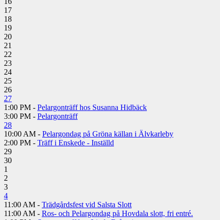
16
17
18
19
20
21
22
23
24
25
26
27
1:00 PM -
Pelargonträff hos Susanna Hidbäck
3:00 PM -
Pelargonträff
28
10:00 AM -
Pelargondag på Gröna källan i Älvkarleby
2:00 PM -
Träff i Enskede - Inställd
29
30
1
2
3
4
11:00 AM -
Trädgårdsfest vid Salsta Slott
11:00 AM -
Ros- och Pelargondag på Hovdala slott, fri entré.