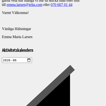
gärna veta hur många vi blir så skicka mail eller sms
till
emma.larsen@telia.com
eller
070 607 01 44
Varmt Välkomna!
Vänliga Hälsningar
Emma Maria Larsen
Välkommen
till
Aktivitetskalendern
Pelargonsällskapets
aktiviteter