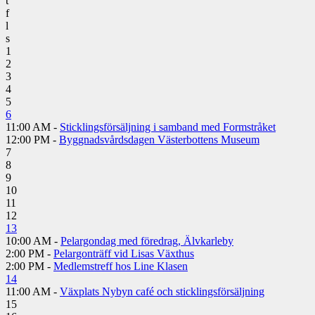
t
f
l
s
1
2
3
4
5
6
11:00 AM -
Sticklingsförsäljning i samband med Formstråket
12:00 PM -
Byggnadsvårdsdagen Västerbottens Museum
7
8
9
10
11
12
13
10:00 AM -
Pelargondag med föredrag, Älvkarleby
2:00 PM -
Pelargonträff vid Lisas Växthus
2:00 PM -
Medlemstreff hos Line Klasen
14
11:00 AM -
Växplats Nybyn café och sticklingsförsäljning
15