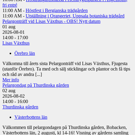
fri entré
11:00 AM -
Höstfest i Bergianska trädgården
11:00 AM -
Utställning i Orangeriet, Uppsala botaniska trädgård
Pelargonträff vid Lisas Växthus - OBS! Nytt datum
01
aug
2026-08-01
14:00 - 17:00
Lisas Växthus
Örebro län
Välkomna till årets sista Pelargonträff vid Lisas Växthus, Fjugesta
(utanför Örebro). Ta med och sälj sticklingar och plantor och få tips
och råd av andra [...]
Mer info
Pelargondag på Thurdinska gården
02
aug
2026-08-02
14:00 - 16:00
Thurdinska gården
Västerbottens län
Välkommen till pelargondagen på Thurdinska gården, Bobacken,
Västerbottens län, 2 augusti, kl 14-16! Visning av gårdens samling