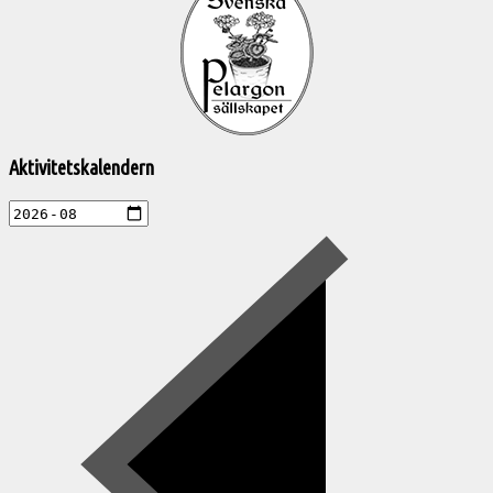
till
Pelargonsällskapets
aktiviteter
Aktivitetskalendern