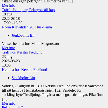
”skapa din egen pelargon”. Läs mer på vår [...]
Mer info
Träff i Jönköping Pelargonsällskap
18
aug
2026-08-18
17:00 - 18:30
Norra Klevaliden 20, Huskvarna
Jönköpings län
Vi ses hemma hos Marie Magnusson
Mer info
Träff hos Kerstin Fredlund
23
aug
2026-08-23
13:00
Hemma hos Kerstin Fredlund
Stockholms län
Söndag 23 augusti kl.13.00 Kerstin Fredlund önskar oss välkomna
till sitt hem på Henriksbergsvägen 132, Vendelsö för
sticklingsbyte/försäljning. Ta gärna med egna sticklingar. Fika finns
[...]
Mer info
Pelargon träff