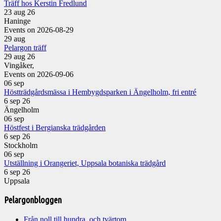
Träff hos Kerstin Fredlund
23 aug 26
Haninge
Events on 2026-08-29
29
aug
Pelargon träff
29 aug 26
Vingåker,
Events on 2026-09-06
06
sep
Höstträdgårdsmässa i Hembygdsparken i Ängelholm, fri entré
6 sep 26
Ängelholm
06
sep
Höstfest i Bergianska trädgården
6 sep 26
Stockholm
06
sep
Utställning i Orangeriet, Uppsala botaniska trädgård
6 sep 26
Uppsala
Pelargonbloggen
Från noll till hundra, och tvärtom