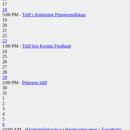
17
18
5:00 PM -
Träff i Jönköping Pelargonsällskap
19
20
21
22
23
1:00 PM -
Träff hos Kerstin Fredlund
24
25
26
27
28
29
2:00 PM -
Pelargon träff
30
31
1
2
3
4
5
6
10:00 AM -
Höstträdgårdsmässa i Hembygdsparken i Ängelholm,