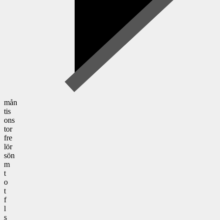
mån
tis
ons
tor
fre
lör
sön
m
t
o
t
f
l
s