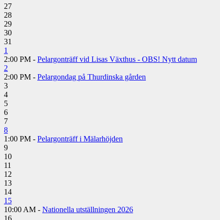
27
28
29
30
31
1
2:00 PM -
Pelargonträff vid Lisas Växthus - OBS! Nytt datum
2
2:00 PM -
Pelargondag på Thurdinska gården
3
4
5
6
7
8
1:00 PM -
Pelargonträff i Mälarhöjden
9
10
11
12
13
14
15
10:00 AM -
Nationella utställningen 2026
16