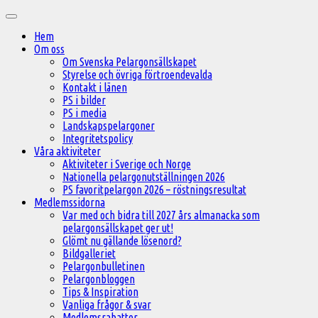
Hoppa
Huvudmeny
till
Hem
innehåll
Om oss
Om Svenska Pelargonsällskapet
Styrelse och övriga förtroendevalda
Kontakt i länen
PS i bilder
PS i media
Landskapspelargoner
Integritetspolicy
Våra aktiviteter
Aktiviteter i Sverige och Norge
Nationella pelargonutställningen 2026
PS favoritpelargon 2026 – röstningsresultat
Medlemssidorna
Var med och bidra till 2027 års almanacka som
pelargonsällskapet ger ut!
Glömt nu gällande lösenord?
Bildgalleriet
Pelargonbulletinen
Pelargonbloggen
Tips & Inspiration
Vanliga frågor & svar
Medlemsrabatter