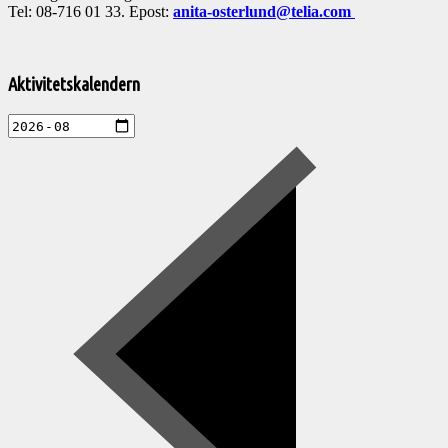
Tel: 08-716 01 33. Epost:
anita-osterlund@telia.com
Välkommen
till
Aktivitetskalendern
Pelargonsällskapets
aktiviteter