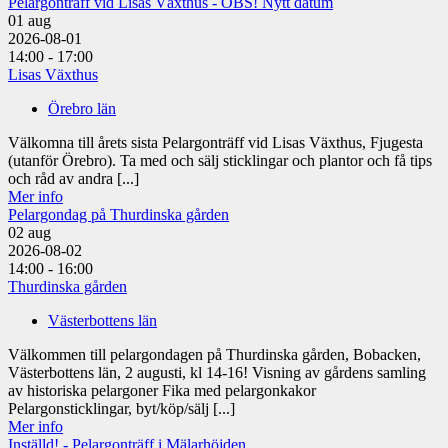
Pelargonträff vid Lisas Växthus - OBS! Nytt datum
01
aug
2026-08-01
14:00 - 17:00
Lisas Växthus
Örebro län
Välkomna till årets sista Pelargonträff vid Lisas Växthus, Fjugesta
(utanför Örebro). Ta med och sälj sticklingar och plantor och få tips
och råd av andra [...]
Mer info
Pelargondag på Thurdinska gården
02
aug
2026-08-02
14:00 - 16:00
Thurdinska gården
Västerbottens län
Välkommen till pelargondagen på Thurdinska gården, Bobacken,
Västerbottens län, 2 augusti, kl 14-16! Visning av gårdens samling
av historiska pelargoner Fika med pelargonkakor
Pelargonsticklingar, byt/köp/sälj [...]
Mer info
Inställd! - Pelargonträff i Mälarhöjden