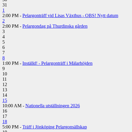
31
1
2:00 PM -
Pelargonträff vid Lisas Växthus - OBS! Nytt datum
2
2:00 PM -
Pelargondag på Thurdinska gården
3
4
5
6
7
8
1:00 PM -
Inställd! - Pelargonträff i Mälarhöjden
9
10
11
12
13
14
15
10:00 AM -
Nationella utställningen 2026
16
17
18
5:00 PM -
Träff i Jönköping Pelargonsällskap