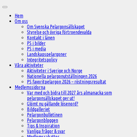
Hoppa
Huvudmeny
till
Hem
innehåll
Om oss
Om Svenska Pelargonsällskapet
Styrelse och övriga förtroendevalda
Kontakt i länen
PS i bilder
PS i media
Landskapspelargoner
Integritetspolicy
Våra aktiviteter
Aktiviteter i Sverige och Norge
Nationella pelargonutställningen 2026
PS favoritpelargon 2026 – röstningsresultat
Medlemssidorna
Var med och bidra till 2027 års almanacka som
pelargonsällskapet ger ut!
Glömt nu gällande lösenord?
Bildgalleriet
Pelargonbulletinen
Pelargonbloggen
Tips & Inspiration
Vanliga frågor & svar
Medlemsrabatter