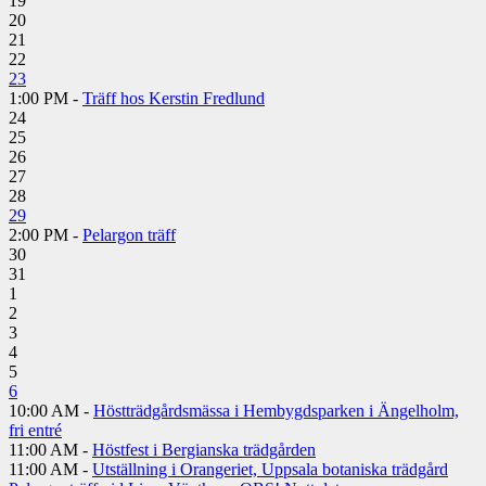
19
20
21
22
23
1:00 PM -
Träff hos Kerstin Fredlund
24
25
26
27
28
29
2:00 PM -
Pelargon träff
30
31
1
2
3
4
5
6
10:00 AM -
Höstträdgårdsmässa i Hembygdsparken i Ängelholm,
fri entré
11:00 AM -
Höstfest i Bergianska trädgården
11:00 AM -
Utställning i Orangeriet, Uppsala botaniska trädgård