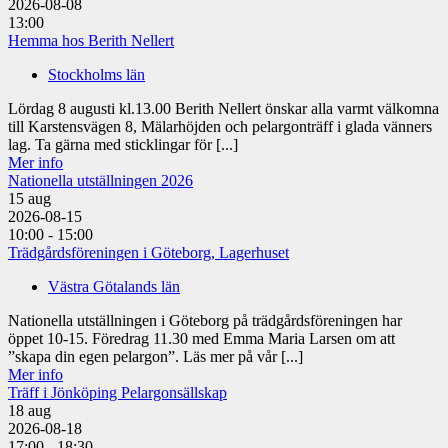
2026-08-08
13:00
Hemma hos Berith Nellert
Stockholms län
Lördag 8 augusti kl.13.00 Berith Nellert önskar alla varmt välkomna
till Karstensvägen 8, Mälarhöjden och pelargonträff i glada vänners
lag. Ta gärna med sticklingar för [...]
Mer info
Nationella utställningen 2026
15
aug
2026-08-15
10:00 - 15:00
Trädgårdsföreningen i Göteborg, Lagerhuset
Västra Götalands län
Nationella utställningen i Göteborg på trädgårdsföreningen har
öppet 10-15. Föredrag 11.30 med Emma Maria Larsen om att
”skapa din egen pelargon”. Läs mer på vår [...]
Mer info
Träff i Jönköping Pelargonsällskap
18
aug
2026-08-18
17:00 - 18:30