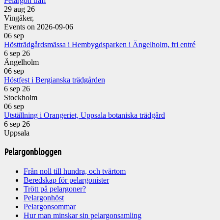
Pelargon träff
29 aug 26
Vingåker,
Events on 2026-09-06
06
sep
Höstträdgårdsmässa i Hembygdsparken i Ängelholm, fri entré
6 sep 26
Ängelholm
06
sep
Höstfest i Bergianska trädgården
6 sep 26
Stockholm
06
sep
Utställning i Orangeriet, Uppsala botaniska trädgård
6 sep 26
Uppsala
Pelargonbloggen
Från noll till hundra, och tvärtom
Beredskap för pelargonister
Trött på pelargoner?
Pelargonhöst
Pelargonsommar
Hur man minskar sin pelargonsamling