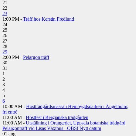
21
22
23
1:00 PM -
Träff hos Kerstin Fredlund
24
25
26
27
28
29
2:00 PM -
Pelargon träff
30
31
1
2
3
4
5
6
10:00 AM -
Höstträdgårdsmässa i Hembygdsparken i Ängelholm,
fri entré
11:00 AM -
Höstfest i Bergianska trädgården
11:00 AM -
Utställning i Orangeriet, Uppsala botaniska trädgård
Pelargonträff vid Lisas Växthus - OBS! Nytt datum
01
aug