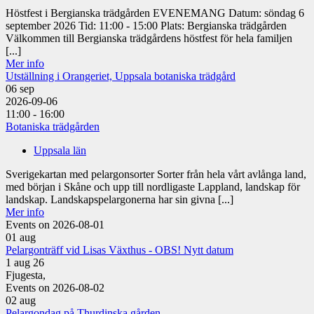
Höstfest i Bergianska trädgården EVENEMANG Datum: söndag 6
september 2026 Tid: 11:00 - 15:00 Plats: Bergianska trädgården
Välkommen till Bergianska trädgårdens höstfest för hela familjen
[...]
Mer info
Utställning i Orangeriet, Uppsala botaniska trädgård
06
sep
2026-09-06
11:00 - 16:00
Botaniska trädgården
Uppsala län
Sverigekartan med pelargonsorter Sorter från hela vårt avlånga land,
med början i Skåne och upp till nordligaste Lappland, landskap för
landskap. Landskapspelargonerna har sin givna [...]
Mer info
Events on 2026-08-01
01
aug
Pelargonträff vid Lisas Växthus - OBS! Nytt datum
1 aug 26
Fjugesta,
Events on 2026-08-02
02
aug
Pelargondag på Thurdinska gården