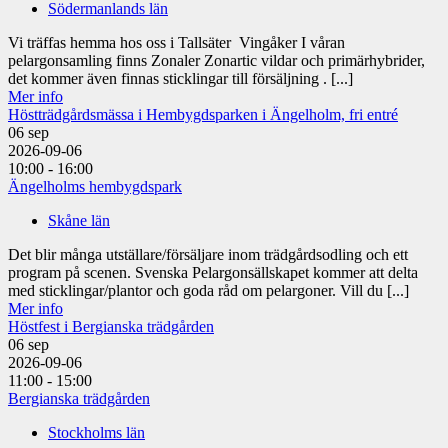
Södermanlands län
Vi träffas hemma hos oss i Tallsäter Vingåker I våran
pelargonsamling finns Zonaler Zonartic vildar och primärhybrider,
det kommer även finnas sticklingar till försäljning . [...]
Mer info
Höstträdgårdsmässa i Hembygdsparken i Ängelholm, fri entré
06
sep
2026-09-06
10:00 - 16:00
Ängelholms hembygdspark
Skåne län
Det blir många utställare/försäljare inom trädgårdsodling och ett
program på scenen. Svenska Pelargonsällskapet kommer att delta
med sticklingar/plantor och goda råd om pelargoner. Vill du [...]
Mer info
Höstfest i Bergianska trädgården
06
sep
2026-09-06
11:00 - 15:00
Bergianska trädgården
Stockholms län