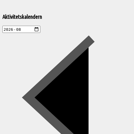
Välkommen
till
Aktivitetskalendern
Pelargonsällskapets
aktiviteter