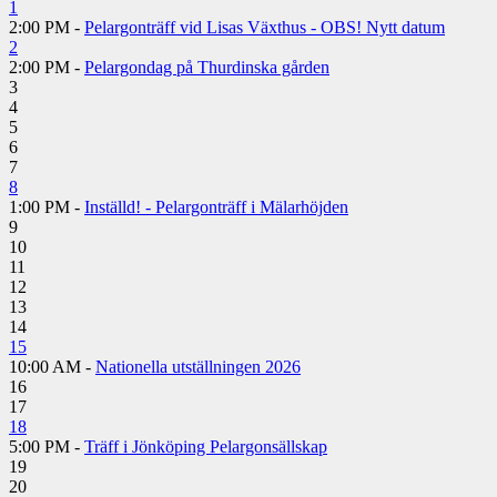
1
2:00 PM -
Pelargonträff vid Lisas Växthus - OBS! Nytt datum
2
2:00 PM -
Pelargondag på Thurdinska gården
3
4
5
6
7
8
1:00 PM -
Inställd! - Pelargonträff i Mälarhöjden
9
10
11
12
13
14
15
10:00 AM -
Nationella utställningen 2026
16
17
18
5:00 PM -
Träff i Jönköping Pelargonsällskap
19
20