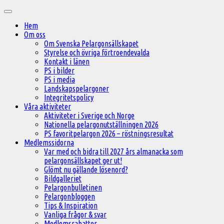
Hoppa
Huvudmeny
till
Hem
innehåll
Om oss
Om Svenska Pelargonsällskapet
Styrelse och övriga förtroendevalda
Kontakt i länen
PS i bilder
PS i media
Landskapspelargoner
Integritetspolicy
Våra aktiviteter
Aktiviteter i Sverige och Norge
Nationella pelargonutställningen 2026
PS favoritpelargon 2026 – röstningsresultat
Medlemssidorna
Var med och bidra till 2027 års almanacka som
pelargonsällskapet ger ut!
Glömt nu gällande lösenord?
Bildgalleriet
Pelargonbulletinen
Pelargonbloggen
Tips & Inspiration
Vanliga frågor & svar
Medlemsrabatter