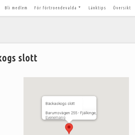
Bli medlem
För förtroendevalda
Länktips
Översikt
till 2027
Nyheter och tips 2026-03-20
m
Styrelsesidan
t ger ut!
Bildbanken
 lösenord?
Dokument för
ogs slott
förtroendevalda
n
Lägg till aktivitet
Kom igång med Zoom för
n
våra digitala möten
svar
Bäckaskogs slott
Barumsvägen 255 - Fjälkinge,
Evenemang
nt