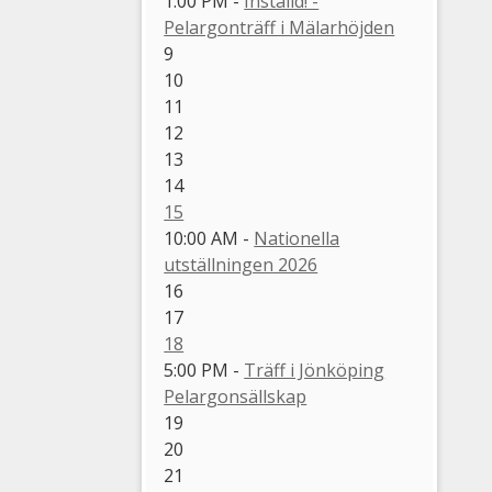
1:00 PM -
Inställd! -
Pelargonträff i Mälarhöjden
9
10
11
12
13
14
15
10:00 AM -
Nationella
utställningen 2026
16
17
18
5:00 PM -
Träff i Jönköping
Pelargonsällskap
19
20
21