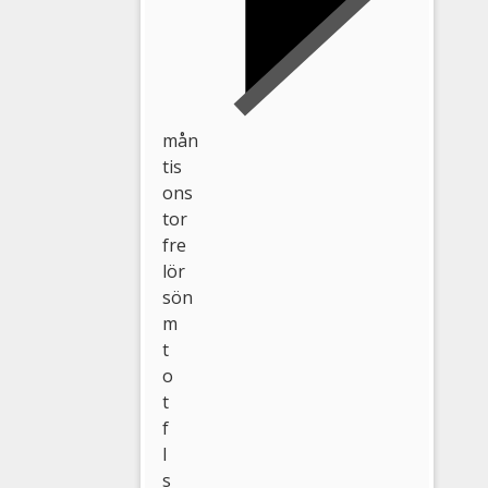
mån
tis
ons
tor
fre
lör
sön
m
t
o
t
f
l
s