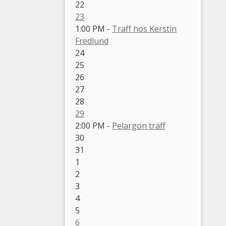
22
23
1:00 PM -
Träff hos Kerstin
Fredlund
24
25
26
27
28
29
2:00 PM -
Pelargon träff
30
31
1
2
3
4
5
6