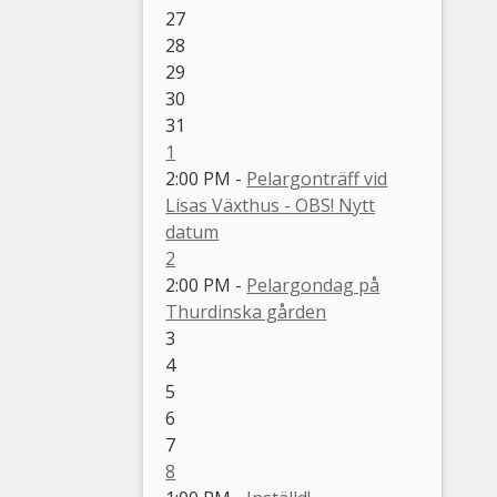
27
28
29
30
31
1
2:00 PM -
Pelargonträff vid
Lisas Växthus - OBS! Nytt
datum
2
2:00 PM -
Pelargondag på
Thurdinska gården
3
4
5
6
7
8