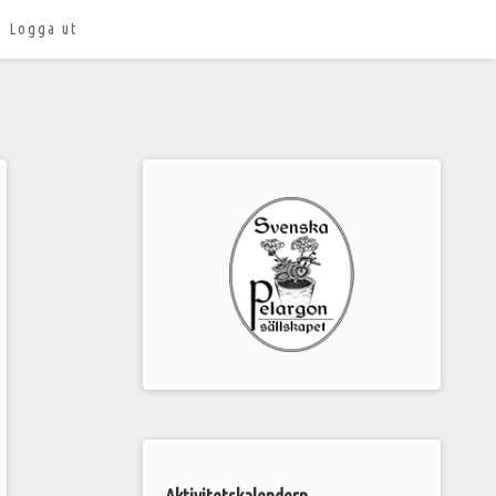
Logga ut
Välkommen
till
Pelargonsällskapets
aktiviteter