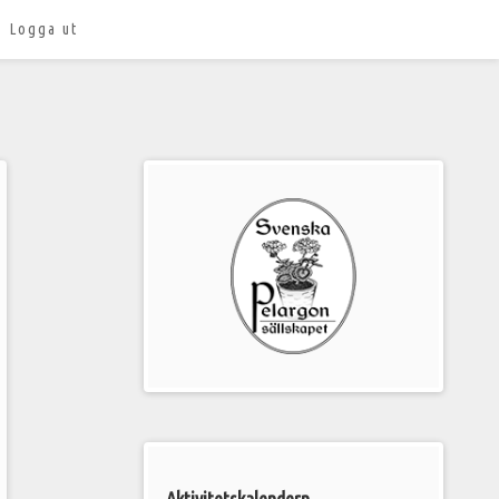
Logga ut
Välkommen
till
Pelargonsällskapets
aktiviteter