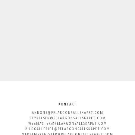
KONTAKT
ANNONS@PELARGONSALLSKAPET.COM
STYRELSEN@PELARGONSALLSKAPET.COM
WEBMASTER@PELARGONSALLSKAPET.COM
BILDGALLERIET@PELARGONSALLSKAPET.COM
MEDLEMSREGISTER@PELARGONSALLSKAPET.COM