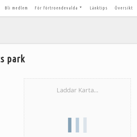
Bli medlem
För förtroendevalda
Länktips
Översikt
till 2027
Nyheter och tips 2026-03-20
m
Styrelsesidan
t ger ut!
Bildbanken
 lösenord?
Dokument för
ts park
förtroendevalda
n
Lägg till aktivitet
Kom igång med Zoom för
n
våra digitala möten
Laddar Karta...
svar
nt