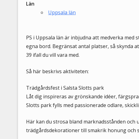
Län
Uppsala län
PS i Uppsala län är inbjudna att medverka med st
egna bord. Begränsat antal platser, så skynda a
39 ifall du vill vara med.
Så här beskrivs aktiviteten:
Trädgårdsfest i Salsta Slotts park
Låt dig inspireras av grönskande idéer, färgspr
Slotts park fylls med passionerade odlare, skick
Här kan du strosa bland marknadsstånden och up
trädgårdsdekorationer till smakrik honung och 