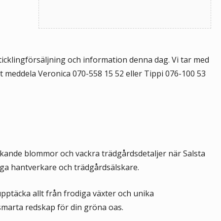
icklingförsäljning och information denna dag. Vi tar med
tt meddela Veronica 070-558 15 52 eller Tippi 076-100 53
akande blommor och vackra trädgårdsdetaljer när Salsta
liga hantverkare och trädgårdsälskare.
ptäcka allt från frodiga växter och unika
smarta redskap för din gröna oas.