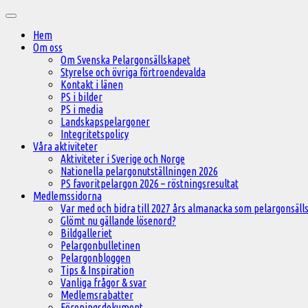
Hoppa
Huvudmeny
till
Hem
innehåll
Om oss
Om Svenska Pelargonsällskapet
Styrelse och övriga förtroendevalda
Kontakt i länen
PS i bilder
PS i media
Landskapspelargoner
Integritetspolicy
Våra aktiviteter
Aktiviteter i Sverige och Norge
Nationella pelargonutställningen 2026
PS favoritpelargon 2026 – röstningsresultat
Medlemssidorna
Var med och bidra till 2027 års almanacka som pelargonsälls
Glömt nu gällande lösenord?
Bildgalleriet
Pelargonbulletinen
Pelargonbloggen
Tips & Inspiration
Vanliga frågor & svar
Medlemsrabatter
Föreningsdokument