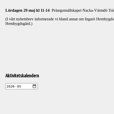
Lördagen 29 maj kl 11-14
Pelargonsällskapet Nacka-Värmdö Trädg
(I vårt nyhetsbrev informerade vi bland annat om Ingarö Hembygdsfö
Hembygdsgård.)
Välkommen
till
Pelargonsällskapets
aktiviteter
Aktivitetskalendern