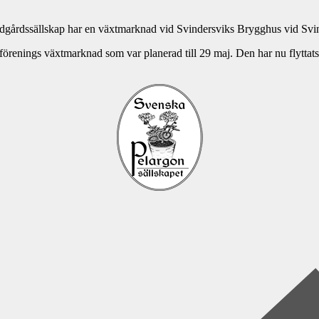
årdssällskap har en växtmarknad vid Svindersviks Brygghus vid Svin
renings växtmarknad som var planerad till 29 maj. Den har nu flyttats 