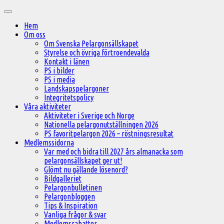
Hoppa
Huvudmeny
till
Hem
innehåll
Om oss
Om Svenska Pelargonsällskapet
Styrelse och övriga förtroendevalda
Kontakt i länen
PS i bilder
PS i media
Landskapspelargoner
Integritetspolicy
Våra aktiviteter
Aktiviteter i Sverige och Norge
Nationella pelargonutställningen 2026
PS favoritpelargon 2026 – röstningsresultat
Medlemssidorna
Var med och bidra till 2027 års almanacka som
pelargonsällskapet ger ut!
Glömt nu gällande lösenord?
Bildgalleriet
Pelargonbulletinen
Pelargonbloggen
Tips & Inspiration
Vanliga frågor & svar
Medlemsrabatter