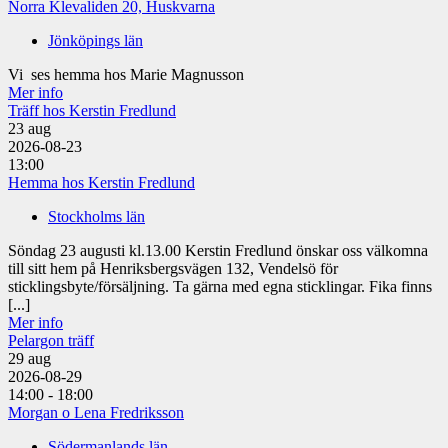
Norra Klevaliden 20, Huskvarna
Jönköpings län
Vi ses hemma hos Marie Magnusson
Mer info
Träff hos Kerstin Fredlund
23
aug
2026-08-23
13:00
Hemma hos Kerstin Fredlund
Stockholms län
Söndag 23 augusti kl.13.00 Kerstin Fredlund önskar oss välkomna
till sitt hem på Henriksbergsvägen 132, Vendelsö för
sticklingsbyte/försäljning. Ta gärna med egna sticklingar. Fika finns
[...]
Mer info
Pelargon träff
29
aug
2026-08-29
14:00 - 18:00
Morgan o Lena Fredriksson
Södermanlands län