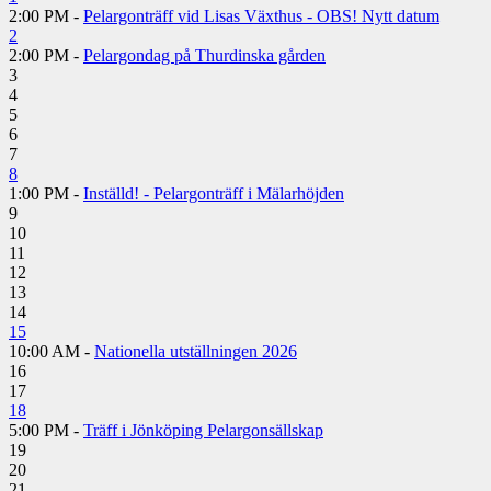
2:00 PM -
Pelargonträff vid Lisas Växthus - OBS! Nytt datum
2
2:00 PM -
Pelargondag på Thurdinska gården
3
4
5
6
7
8
1:00 PM -
Inställd! - Pelargonträff i Mälarhöjden
9
10
11
12
13
14
15
10:00 AM -
Nationella utställningen 2026
16
17
18
5:00 PM -
Träff i Jönköping Pelargonsällskap
19
20
21