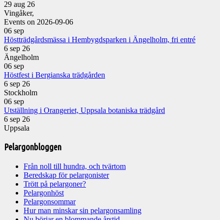
29 aug 26
Vingåker,
Events on 2026-09-06
06
sep
Höstträdgårdsmässa i Hembygdsparken i Ängelholm, fri entré
6 sep 26
Ängelholm
06
sep
Höstfest i Bergianska trädgården
6 sep 26
Stockholm
06
sep
Utställning i Orangeriet, Uppsala botaniska trädgård
6 sep 26
Uppsala
Pelargonbloggen
Från noll till hundra, och tvärtom
Beredskap för pelargonister
Trött på pelargoner?
Pelargonhöst
Pelargonsommar
Hur man minskar sin pelargonsamling
Nu börjar en blommande årstid