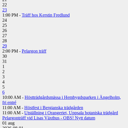
22
23
1:00 PM -
Träff hos Kerstin Fredlund
24
25
26
27
28
29
2:00 PM -
Pelargon träff
30
31
1
2
3
4
5
6
10:00 AM -
Höstträdgårdsmässa i Hembygdsparken i Ängelholm,
fri entré
11:00 AM -
Höstfest i Bergianska trädgården
11:00 AM -
Utställning i Orangeriet, Uppsala botaniska trädgård
Pelargonträff vid Lisas Växthus - OBS! Nytt datum
01
aug