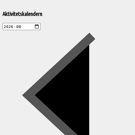
Välkommen
till
Aktivitetskalendern
Pelargonsällskapets
aktiviteter