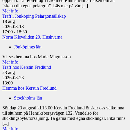
öppet 10-15. Föredrag 11.30 med Emma Maria Larsen om att
”skapa din egen pelargon”. Läs mer på vår [...]
Mer info
Träff i Jönköping Pelargonsällskap
18
aug
2026-08-18
17:00 - 18:30
Norra Klevaliden 20, Huskvarna
Jönköpings län
Vi ses hemma hos Marie Magnusson
Mer info
Träff hos Kerstin Fredlund
23
aug
2026-08-23
13:00
Hemma hos Kerstin Fredlund
Stockholms län
Söndag 23 augusti kl.13.00 Kerstin Fredlund önskar oss välkomna
till sitt hem på Henriksbergsvägen 132, Vendelsö för
sticklingsbyte/försäljning. Ta gärna med egna sticklingar. Fika finns
[...]
Mer info