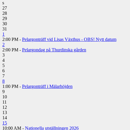
s
27
28
29
30
31
1
2:00 PM -
Pelargonträff vid Lisas Växthus - OBS! Nytt datum
2
2:00 PM -
Pelargondag på Thurdinska gården
3
4
5
6
7
8
1:00 PM -
Pelargonträff i Mälarhöjden
9
10
11
12
13
14
15
10:00 AM -
Nationella utställningen 2026