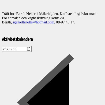
Träff hos Berith Nellert
i Mälarhöjden. Kaffe/te till självkostnad.
För anmälan och vägbeskrivning kontakta
Berith,
igelkottsnelle@hotmail.com
, 08-97 43 17.
Välkommen
till
Aktivitetskalendern
Pelargonsällskapets
aktiviteter