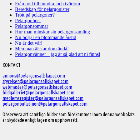
Från noll till hundra, och tvärtom
Beredskap för pelargonister
Trött på pelargoner?
Pelargonhöst
Pelargonsommar
Hur man minskar sin pelargonsamling
Nu börjar en blommande årstid
Nu är det vår!
Men man älskar dom ändå!
Pelargonvänner – jag är så glad att ni finns!
Välkommen
KONTAKT
till
annons@pelargonsallskapet.com
styrelsen@pelargonsallskapet.com
Svenska
webmaster@pelargonsallskapet.com
Pelargonsällskapet
bildgalleriet@pelargonsallskapet.com
medlemsregister@pelargonsallskapet.com
pelargonbulletinen@pelargonsallskapet.com
Observera att samtliga bilder som förekommer inom denna webbplats
är skyddade enligt lagen om upphovsrätt.