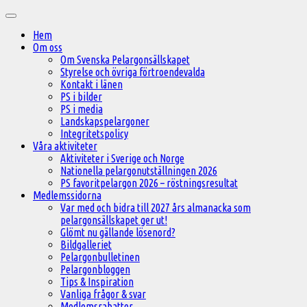
Hoppa
Huvudmeny
till
Hem
innehåll
Om oss
Om Svenska Pelargonsällskapet
Styrelse och övriga förtroendevalda
Kontakt i länen
PS i bilder
PS i media
Landskapspelargoner
Integritetspolicy
Våra aktiviteter
Aktiviteter i Sverige och Norge
Nationella pelargonutställningen 2026
PS favoritpelargon 2026 – röstningsresultat
Medlemssidorna
Var med och bidra till 2027 års almanacka som
pelargonsällskapet ger ut!
Glömt nu gällande lösenord?
Bildgalleriet
Pelargonbulletinen
Pelargonbloggen
Tips & Inspiration
Vanliga frågor & svar
Medlemsrabatter