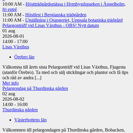
10:00 AM -
Höstträdgårdsmässa i Hembygdsparken i Ängelholm,
fri entré
11:00 AM -
Höstfest i Bergianska trädgården
11:00 AM -
Utställning i Orangeriet, Uppsala botaniska trädgård
Pelargonträff vid Lisas Växthus - OBS! Nytt datum
01
aug
2026-08-01
14:00 - 17:00
Lisas Växthus
Örebro län
Välkomna till årets sista Pelargonträff vid Lisas Växthus, Fjugesta
(utanför Örebro). Ta med och sälj sticklingar och plantor och få tips
och råd av andra [...]
Mer info
Pelargondag på Thurdinska gården
02
aug
2026-08-02
14:00 - 16:00
Thurdinska gården
Västerbottens län
Välkommen till pelargondagen på Thurdinska gården, Bobacken,