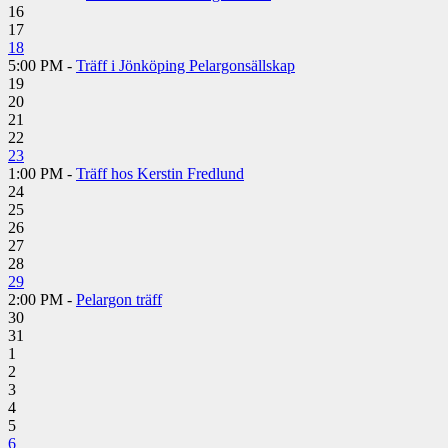
16
17
18
5:00 PM -
Träff i Jönköping Pelargonsällskap
19
20
21
22
23
1:00 PM -
Träff hos Kerstin Fredlund
24
25
26
27
28
29
2:00 PM -
Pelargon träff
30
31
1
2
3
4
5
6