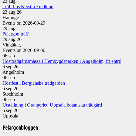
23
aug
Träff hos Kerstin Fredlund
23 aug 26
Haninge
Events on 2026-08-29
29
aug
Pelargon träff
29 aug 26
Vingåker,
Events on 2026-09-06
06
sep
Höstträdgårdsmässa i Hembygdsparken i Ängelholm, fri entré
6 sep 26
Ängelholm
06
sep
Höstfest i Bergianska trädgården
6 sep 26
Stockholm
06
sep
Utställning i Orangeriet, Uppsala botaniska trädgård
6 sep 26
Uppsala
Pelargonbloggen