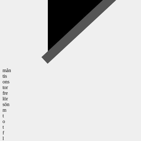
mån
tis
ons
tor
fre
lör
sön
m
t
o
t
f
l