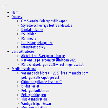
Hoppa
Huvudmeny
till
Hem
innehåll
Om oss
Om Svenska Pelargonsällskapet
Styrelse och övriga förtroendevalda
Kontakt i länen
PS i bilder
PS i media
Landskapspelargoner
Integritetspolicy
Våra aktiviteter
Aktiviteter i Sverige och Norge
Nationella pelargonutställningen 2026
PS favoritpelargon 2026 – röstningsresultat
Medlemssidorna
Var med och bidra till 2027 års almanacka som
pelargonsällskapet ger ut!
Glömt nu gällande lösenord?
Bildgalleriet
Pelargonbulletinen
Pelargonbloggen
Tips & Inspiration
Vanliga frågor & svar
Medlemsrabatter