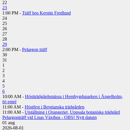
22
23
1:00 PM -
Träff hos Kerstin Fredlund
24
25
26
27
28
29
2:00 PM -
Pelargon träff
30
31
1
2
3
4
5
6
10:00 AM -
Höstträdgårdsmässa i Hembygdsparken i Ängelholm,
fri entré
11:00 AM -
Höstfest i Bergianska trädgården
11:00 AM -
Utställning i Orangeriet, Uppsala botaniska trädgård
Pelargonträff vid Lisas Växthus - OBS! Nytt datum
01
aug
2026-08-01