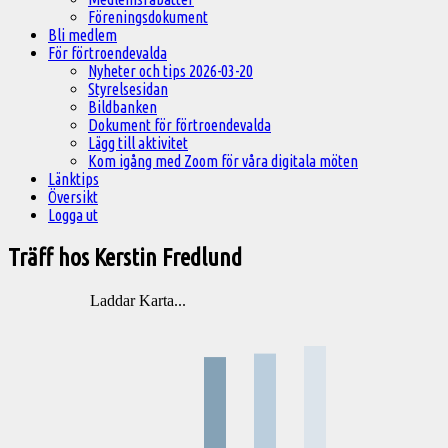
Föreningsdokument
Bli medlem
För förtroendevalda
Nyheter och tips 2026-03-20
Styrelsesidan
Bildbanken
Dokument för förtroendevalda
Lägg till aktivitet
Kom igång med Zoom för våra digitala möten
Länktips
Översikt
Logga ut
Träff hos Kerstin Fredlund
Laddar Karta...