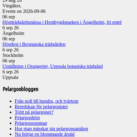
29 aug 26
Vingåker,
Events on 2026-09-06
06
sep
Höstträdgårdsmässa i Hembygdsparken i Ängelholm, fri entré
6 sep 26
Ängelholm
06
sep
Höstfest i Bergianska trädgården
6 sep 26
Stockholm
06
sep
Utställning i Orangeriet, Uppsala botaniska trädgård
6 sep 26
Uppsala
Pelargonbloggen
Från noll till hundra, och tvärtom
Beredskap för pelargonister
Trött på pelargoner?
Pelargonhöst
Pelargonsommar
Hur man minskar sin pelargonsamling
Nu börjar en blommande årstid