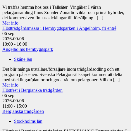
Vi träffas hemma hos oss i Tallsäter Vingåker I våran
pelargonsamling finns Zonaler Zonartic vildar och primärhybrider,
det kommer även finnas sticklingar till försäljning . [...]
Mer info
Höstträdgårdsmässa i Hembygdsparken i Ängelholm, fri entré
06
sep
2026-09-06
10:00 - 16:00
Ängelholms hembygdspark
Skåne län
Det blir många utställare/försäljare inom trädgårdsodling och ett
program på scenen. Svenska Pelargonsällskapet kommer att delta
med sticklingar/plantor och goda råd om pelargoner. Vill du [...]
Mer info
Höstfest i Bergianska trädgården
06
sep
2026-09-06
11:00 - 15:00
Bergianska trädgården
Stockholms län