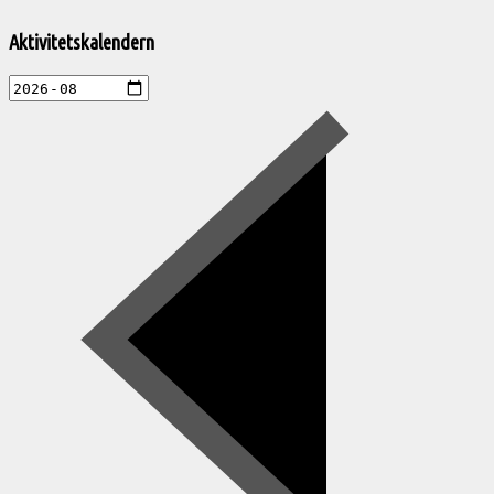
Välkommen
till
Aktivitetskalendern
Pelargonsällskapets
aktiviteter