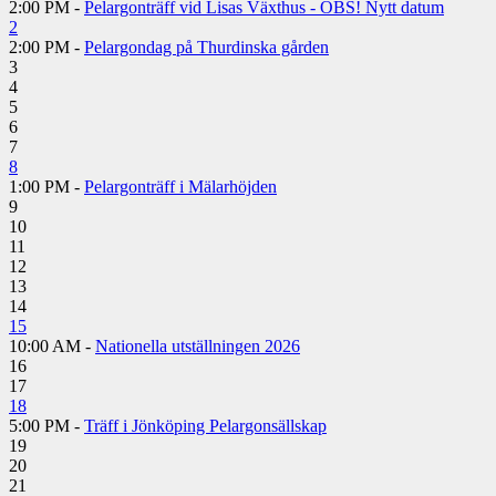
2:00 PM -
Pelargonträff vid Lisas Växthus - OBS! Nytt datum
2
2:00 PM -
Pelargondag på Thurdinska gården
3
4
5
6
7
8
1:00 PM -
Pelargonträff i Mälarhöjden
9
10
11
12
13
14
15
10:00 AM -
Nationella utställningen 2026
16
17
18
5:00 PM -
Träff i Jönköping Pelargonsällskap
19
20
21