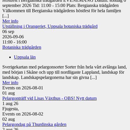
Höstfest i Bergianska trädgården EVENEMANG Datum: söndag 6
september 2026 Tid: 11:00 - 15:00 Plats: Bergianska trädgården
Välkommen till Bergianska trädgårdens höstfest för hela familjen
[...]
Mer info
Utställning i Orangeriet, Uppsala botaniska trädgård
06
sep
2026-09-06
11:00 - 16:00
Botaniska trädgården
Uppsala län
Sverigekartan med pelargonsorter Sorter från hela vårt avlånga land,
med början i Skåne och upp till nordligaste Lappland, landskap för
landskap. Landskapspelargonerna har sin givna [...]
Mer info
Events on 2026-08-01
01
aug
Pelargonträff vid Lisas Växthus - OBS! Nytt datum
1 aug 26
Fjugesta,
Events on 2026-08-02
02
aug
Pelargondag på Thurdinska gården
2 aug 26