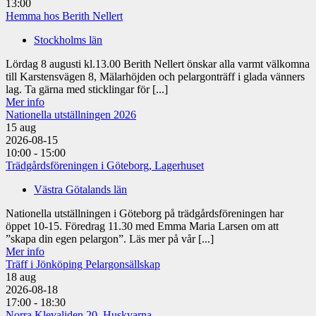
13:00
Hemma hos Berith Nellert
Stockholms län
Lördag 8 augusti kl.13.00 Berith Nellert önskar alla varmt välkomna
till Karstensvägen 8, Mälarhöjden och pelargonträff i glada vänners
lag. Ta gärna med sticklingar för [...]
Mer info
Nationella utställningen 2026
15
aug
2026-08-15
10:00 - 15:00
Trädgårdsföreningen i Göteborg, Lagerhuset
Västra Götalands län
Nationella utställningen i Göteborg på trädgårdsföreningen har
öppet 10-15. Föredrag 11.30 med Emma Maria Larsen om att
”skapa din egen pelargon”. Läs mer på vår [...]
Mer info
Träff i Jönköping Pelargonsällskap
18
aug
2026-08-18
17:00 - 18:30
Norra Klevaliden 20, Huskvarna