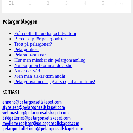
31
1
2
3
4
5
6
Pelargonbloggen
Från noll till hundra, och tvärtom
Beredskap för pelargonister
Trött på pelargoner?
Pelargonhöst
Pelargonsommar
Hur man minskar sin pelargonsamling
Nu börjar en blommande årstid
Nu är det vår!
Men man älskar dom ändå!
Pelargonvänner – jag är så glad att ni finns!
Välkommen
KONTAKT
till
annons@pelargonsallskapet.com
styrelsen@pelargonsallskapet.com
Svenska
webmaster@pelargonsallskapet.com
Pelargonsällskapet
bildgalleriet@pelargonsallskapet.com
medlemsregister@pelargonsallskapet.com
pelargonbulletinen@pelargonsallskapet.com