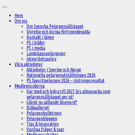
Hoppa
Huvudmeny
till
Hem
innehåll
Om oss
Om Svenska Pelargonsällskapet
Styrelse och övriga förtroendevalda
Kontakt i länen
PS i bilder
PS i media
Landskapspelargoner
Integritetspolicy
Våra aktiviteter
Aktiviteter i Sverige och Norge
Nationella pelargonutställningen 2026
PS favoritpelargon 2026 – röstningsresultat
Medlemssidorna
Var med och bidra till 2027 års almanacka som
pelargonsällskapet ger ut!
Glömt nu gällande lösenord?
Bildgalleriet
Pelargonbulletinen
Pelargonbloggen
Tips & Inspiration
Vanliga frågor & svar
Medlemsrabatter