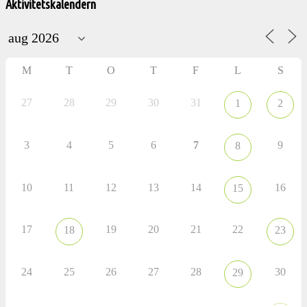
Aktivitetskalendern
Pelargonsällskapets
aktiviteter
M
T
O
T
F
L
S
27
28
29
30
31
1
2
3
4
5
6
7
9
8
10
11
12
13
14
16
15
17
19
20
21
22
18
23
24
25
26
27
28
30
29