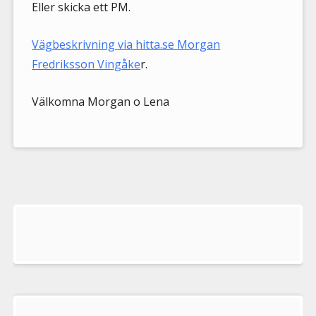
Eller skicka ett PM.
Vägbeskrivning via hitta.se Morgan
Fredriksson Vingåke
r.
Välkomna Morgan o Lena
Välkommen
till
Pelargonsällskapets