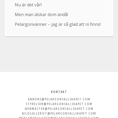
Nu är det vår!
Men man älskar dom ändå!
Pelargonvänner – jag är så glad att ni finns!
Välkommen
till
KONTAKT
ANNONS@PELARGONSALLSKAPET.COM
Svenska
STYRELSEN@PELARGONSALLSKAPET.COM
WEBMASTER@PELARGONSALLSKAPET.COM
Pelargonsällskapet
BILDGALLERIET@PELARGONSALLSKAPET.COM