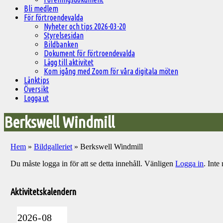
Bli medlem
För förtroendevalda
Nyheter och tips 2026-03-20
Styrelsesidan
Bildbanken
Dokument för förtroendevalda
Lägg till aktivitet
Kom igång med Zoom för våra digitala möten
Länktips
Översikt
Logga ut
Berkswell Windmill
Hem
»
Bildgalleriet
»
Berkswell Windmill
Du måste logga in för att se detta innehåll. Vänligen
Logga in
. Int
Välkommen
till
Aktivitetskalendern
Pelargonsällskapets
aktiviteter