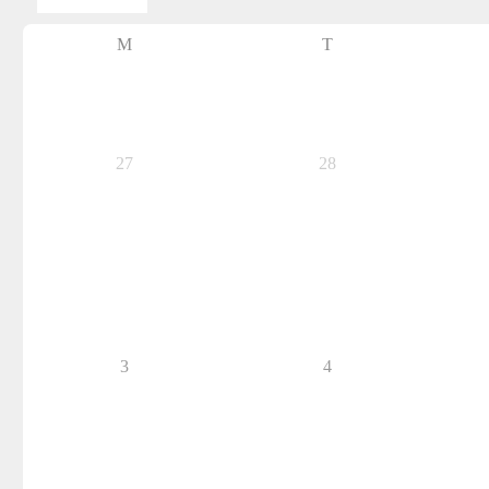
M
T
27
28
3
4