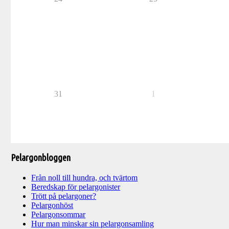
31
1
Pelargonbloggen
Från noll till hundra, och tvärtom
Beredskap för pelargonister
Trött på pelargoner?
Pelargonhöst
Pelargonsommar
Hur man minskar sin pelargonsamling