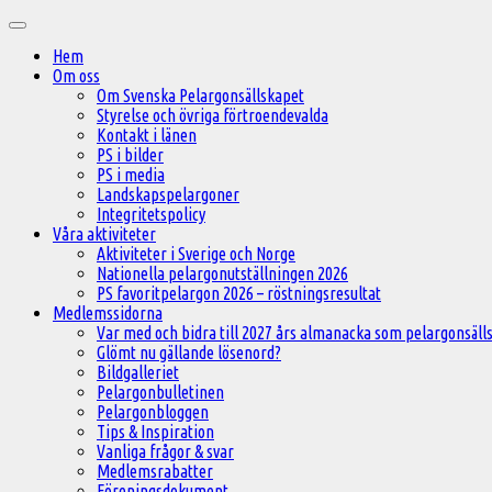
Hoppa
Huvudmeny
till
Hem
innehåll
Om oss
Om Svenska Pelargonsällskapet
Styrelse och övriga förtroendevalda
Kontakt i länen
PS i bilder
PS i media
Landskapspelargoner
Integritetspolicy
Våra aktiviteter
Aktiviteter i Sverige och Norge
Nationella pelargonutställningen 2026
PS favoritpelargon 2026 – röstningsresultat
Medlemssidorna
Var med och bidra till 2027 års almanacka som pelargonsälls
Glömt nu gällande lösenord?
Bildgalleriet
Pelargonbulletinen
Pelargonbloggen
Tips & Inspiration
Vanliga frågor & svar
Medlemsrabatter
Föreningsdokument