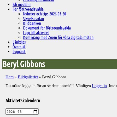
Bli medlem
För förtroendevalda
Nyheter och tips 2026-03-20
Styrelsesidan
Bildbanken
Dokument för förtroendevalda
Lägg till aktivitet
Kom igång med Zoom för våra digitala möten
Länktips
Översikt
Logga ut
Beryl Gibbons
Hem
»
Bildgalleriet
»
Beryl Gibbons
Du måste logga in för att se detta innehåll. Vänligen
Logga in
. Int
Välkommen
till
Aktivitetskalendern
Pelargonsällskapets
aktiviteter