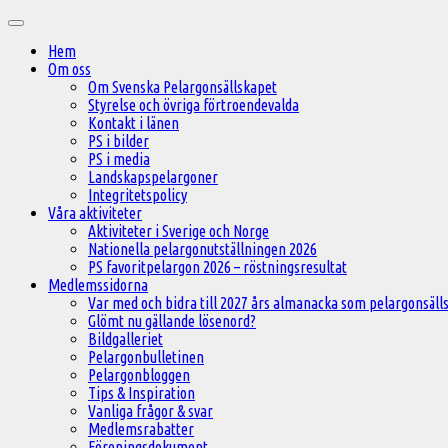
Hoppa
Huvudmeny
till
Hem
innehåll
Om oss
Om Svenska Pelargonsällskapet
Styrelse och övriga förtroendevalda
Kontakt i länen
PS i bilder
PS i media
Landskapspelargoner
Integritetspolicy
Våra aktiviteter
Aktiviteter i Sverige och Norge
Nationella pelargonutställningen 2026
PS favoritpelargon 2026 – röstningsresultat
Medlemssidorna
Var med och bidra till 2027 års almanacka som pelargonsälls
Glömt nu gällande lösenord?
Bildgalleriet
Pelargonbulletinen
Pelargonbloggen
Tips & Inspiration
Vanliga frågor & svar
Medlemsrabatter
Föreningsdokument