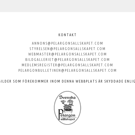
KONTAKT
ANNONS@PELARGONSALLSKAPET.COM
STYRELSEN@PELARGONSALLSKAPET.COM
WEBMASTER@PELARGONSALLSKAPET.COM
BILDGALLERIET@PELARGONSALLSKAPET.COM
MEDLEMSREGISTER@PELARGONSALLSKAPET.COM
PELARGONBULLETINEN@PELARGONSALLSKAPET.COM
BILDER SOM FÖREKOMMER INOM DENNA WEBBPLATS ÄR SKYDDADE ENLI