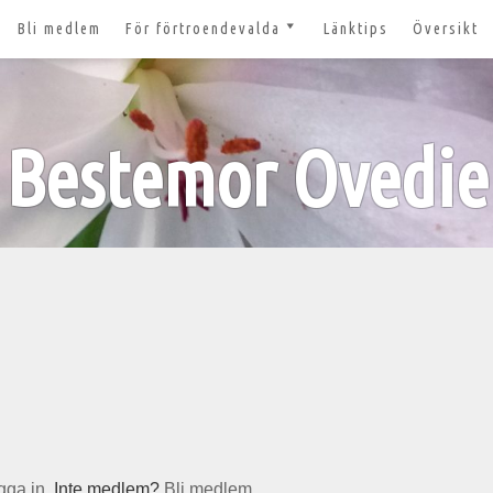
Bli medlem
För förtroendevalda
Länktips
Översikt
till 2027
Nyheter och tips 2026-03-20
m
Styrelsesidan
t ger ut!
Bestemor Ovedie
Bildbanken
 lösenord?
Dokument för
förtroendevalda
n
Lägg till aktivitet
Kom igång med Zoom för
n
våra digitala möten
svar
nt
gga in
. Inte medlem?
Bli medlem.