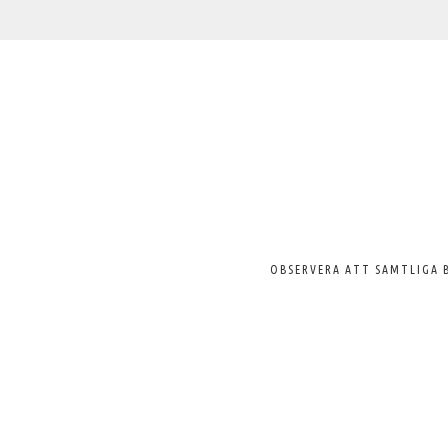
Välkommen
till
Svenska
Pelargonsällskapet
OBSERVERA ATT SAMTLIGA 