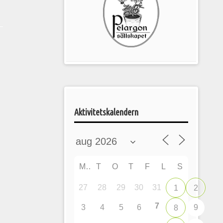
Pelargonsällskapets
aktiviteter
Aktivitetskalendern
M
T
O
T
F
L
S
27
28
29
30
31
1
2
7
3
4
5
6
9
8