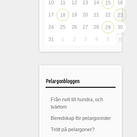
10
11
12
13
14
16
15
17
19
20
21
22
18
23
24
25
26
27
28
30
29
31
1
2
3
4
5
6
Pelargonbloggen
Från noll till hundra, och
tvärtom
Beredskap för pelargonister
Trött på pelargoner?