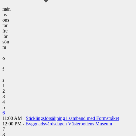
mån
tis
ons
tor
fre
lör
sön
m
t
o
t
f
l
s
1
2
3
4
5
6
11:00 AM -
Sticklingsförsäljning i samband med Formstråket
12:00 PM -
Byggnadsvårdsdagen Västerbottens Museum
7
8