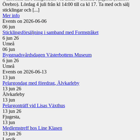
Örebro). Lördag 4 juli från kl 14:00 till ca kl 17. Ta med och sälj
sticklingar och [...]
Mer info
Events on 2026-06-06
06
jun
Sticklingsförsäljning i samband med Formstråket
6 jun 26
Umeå
06
jun
Byggnadsvårdsdagen Västerbottens Museum
6 jun 26
Umeå
Events on 2026-06-13
13
jun
Pelargondag med föredrag, Älvkarleby
13 jun 26
Älvkarleby
13
jun
Pelargonträff vid Lisas Växthus
13 jun 26
Fjugesta,
13
jun
Medlemstreff hos Line Klasen
13 jun 26
Larvik