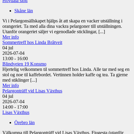
Hovdala slott
Skåne län
Vi i Pelargonsällskapet hjälps åt att skapa en vacker utställning i
orangeriet. Ta med alla dina vackra pelargoner till utställningen.
Utanför orangeriet säljer vi egenodlade sticklingar, [...]
Mer info
Sommertreff hos Linda Bråtveit
04
jul
2026-07-04
13:00 - 16:00
Blindveien 19 Konsmo
Hjertelig velkommen til sommertreff hos Linda. Alle tar med seg en
stol og noe til kaffebordet. Vertinnen holder kaffe og tea. Ta gjerne
med stiklinger [...]
Mer info
Pelargonträff vid Lisas Växthus
04
jul
2026-07-04
14:00 - 17:00
Lisas Växthus
Örebro län
Välkomna till Pelargonträff vid Lisas Växthus, Fjugesta (utanför