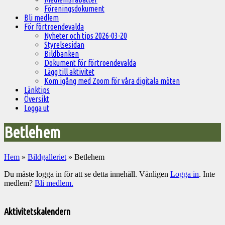
Föreningsdokument
Bli medlem
För förtroendevalda
Nyheter och tips 2026-03-20
Styrelsesidan
Bildbanken
Dokument för förtroendevalda
Lägg till aktivitet
Kom igång med Zoom för våra digitala möten
Länktips
Översikt
Logga ut
Betlehem
Hem
»
Bildgalleriet
»
Betlehem
Du måste logga in för att se detta innehåll. Vänligen
Logga in
. Inte
medlem?
Bli medlem.
Välkommen
till
Aktivitetskalendern
Pelargonsällskapets