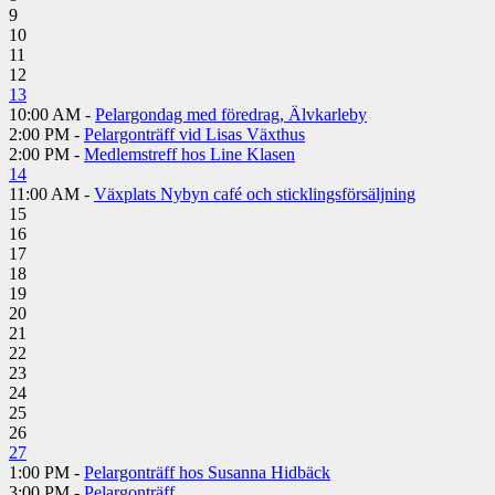
9
10
11
12
13
10:00 AM -
Pelargondag med föredrag, Älvkarleby
2:00 PM -
Pelargonträff vid Lisas Växthus
2:00 PM -
Medlemstreff hos Line Klasen
14
11:00 AM -
Växplats Nybyn café och sticklingsförsäljning
15
16
17
18
19
20
21
22
23
24
25
26
27
1:00 PM -
Pelargonträff hos Susanna Hidbäck
3:00 PM -
Pelargonträff