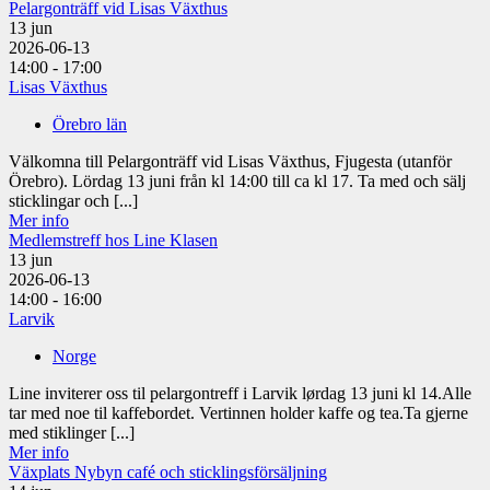
Pelargonträff vid Lisas Växthus
13
jun
2026-06-13
14:00 - 17:00
Lisas Växthus
Örebro län
Välkomna till Pelargonträff vid Lisas Växthus, Fjugesta (utanför
Örebro). Lördag 13 juni från kl 14:00 till ca kl 17. Ta med och sälj
sticklingar och [...]
Mer info
Medlemstreff hos Line Klasen
13
jun
2026-06-13
14:00 - 16:00
Larvik
Norge
Line inviterer oss til pelargontreff i Larvik lørdag 13 juni kl 14.Alle
tar med noe til kaffebordet. Vertinnen holder kaffe og tea.Ta gjerne
med stiklinger [...]
Mer info
Växplats Nybyn café och sticklingsförsäljning