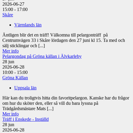
2026-06-27
15:00 - 17:00
Skåre
Värmlands län
Äntligen blir det en träff! Välkomna till pelargonträff på
Centrumvägen 33 i Skåre lördagen den 27 juni kl 15. Ta med och
sälj sticklingar och [...]
Mer info
Pelargondag på Gröna källan i Älvkarleby
28
jun
2026-06-28
10:00 - 15:00
Gröna Källan
Uppsala län
Här kan du troligtvis hitta din favoritpelargon. Kanske har du frågor
om hur du sköter den, eller så vill du bara lyssna på
Trädgårdsmästare Mats [...]
Mer info
Träff i Enskede - Inställd
28
jun
2026-06-28