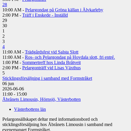
28
10:00 AM -
Pelargondag på Gröna källan i Älvkarleby
2:00 PM -
Träff i Enskede - Inställd
29
30
1
2
3
4
11:00 AM -
Trädgårdsfest vid Salsta Slott
11:00 AM -
Ros- och Pelargondag på Hovdala slott, fri entré.
1:00 PM -
Sommertreff hos Linda Bråtveit
2:00 PM -
Pelargonträff vid Lisas Växthus
5
Sticklingsförsäljning i samband med Formstråket
06
jun
2026-06-06
11:00 - 15:00
Åbrånets Limousin, Hörnsjö, Västerbotten
Västerbottens län
Pelargonsällskapet deltar med informationsbord och
sticklingsförsäljning hos Åbrånets Limousin i samband med
evenemanget Formstråket.