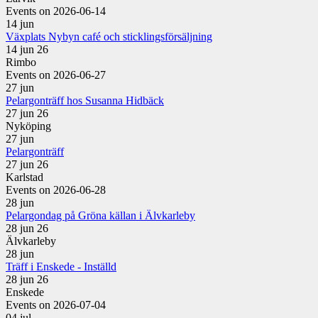
Events on 2026-06-14
14
jun
Växplats Nybyn café och sticklingsförsäljning
14 jun 26
Rimbo
Events on 2026-06-27
27
jun
Pelargonträff hos Susanna Hidbäck
27 jun 26
Nyköping
27
jun
Pelargonträff
27 jun 26
Karlstad
Events on 2026-06-28
28
jun
Pelargondag på Gröna källan i Älvkarleby
28 jun 26
Älvkarleby
28
jun
Träff i Enskede - Inställd
28 jun 26
Enskede
Events on 2026-07-04
04
jul