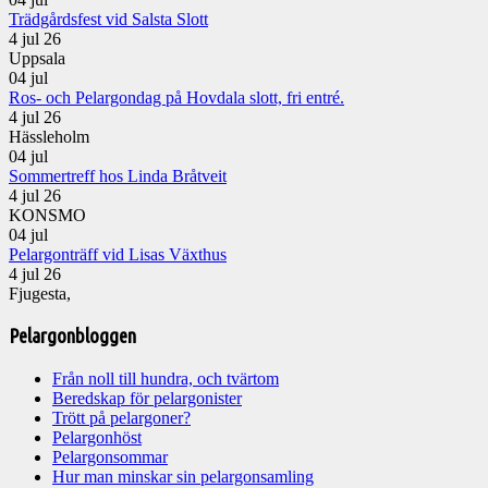
Trädgårdsfest vid Salsta Slott
4 jul 26
Uppsala
04
jul
Ros- och Pelargondag på Hovdala slott, fri entré.
4 jul 26
Hässleholm
04
jul
Sommertreff hos Linda Bråtveit
4 jul 26
KONSMO
04
jul
Pelargonträff vid Lisas Växthus
4 jul 26
Fjugesta,
Pelargonbloggen
Från noll till hundra, och tvärtom
Beredskap för pelargonister
Trött på pelargoner?
Pelargonhöst
Pelargonsommar
Hur man minskar sin pelargonsamling