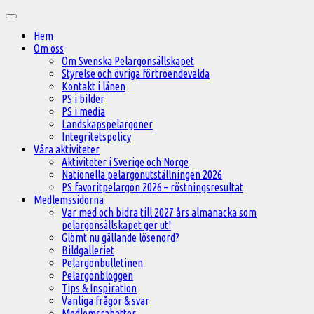
Hoppa
Huvudmeny
till
Hem
innehåll
Om oss
Om Svenska Pelargonsällskapet
Styrelse och övriga förtroendevalda
Kontakt i länen
PS i bilder
PS i media
Landskapspelargoner
Integritetspolicy
Våra aktiviteter
Aktiviteter i Sverige och Norge
Nationella pelargonutställningen 2026
PS favoritpelargon 2026 – röstningsresultat
Medlemssidorna
Var med och bidra till 2027 års almanacka som
pelargonsällskapet ger ut!
Glömt nu gällande lösenord?
Bildgalleriet
Pelargonbulletinen
Pelargonbloggen
Tips & Inspiration
Vanliga frågor & svar
Medlemsrabatter