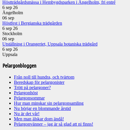
Höstträdgårdsmässa i Hembygdsparken i Ängelholm, fri entré
6 sep 26
Ängelholm
06
sep
Höstfest i Bergianska trädgården
6 sep 26
Stockholm
06
sep
Utställning i Orangeriet, Uppsala botaniska trädgård
6 sep 26
Uppsala
Pelargonbloggen
Från noll till hundra, och tvärtom
Beredskap för pelargonister
Trött på pelargoner?
Pelargonhöst
Pelargonsommar
Hur man minskar sin pelargonsamling
Nu börjar en blommande årstid
Nu är det vår!
Men man älskar dom ändå!
Pelargonvänner – jag är så glad att ni finns!