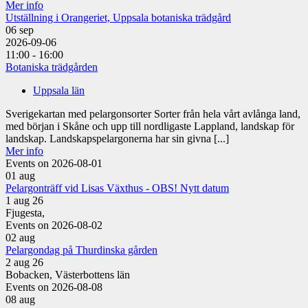
Mer info
Utställning i Orangeriet, Uppsala botaniska trädgård
06
sep
2026-09-06
11:00 - 16:00
Botaniska trädgården
Uppsala län
Sverigekartan med pelargonsorter Sorter från hela vårt avlånga land,
med början i Skåne och upp till nordligaste Lappland, landskap för
landskap. Landskapspelargonerna har sin givna [...]
Mer info
Events on 2026-08-01
01
aug
Pelargonträff vid Lisas Växthus - OBS! Nytt datum
1 aug 26
Fjugesta,
Events on 2026-08-02
02
aug
Pelargondag på Thurdinska gården
2 aug 26
Bobacken, Västerbottens län
Events on 2026-08-08
08
aug