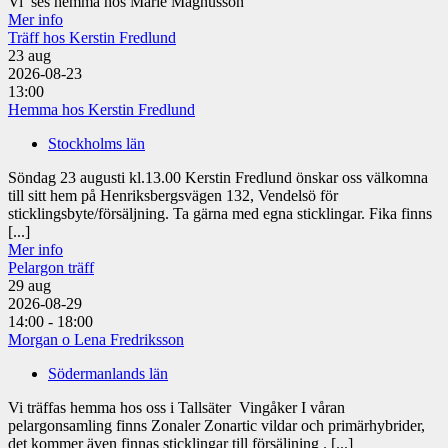
Vi ses hemma hos Marie Magnusson
Mer info
Träff hos Kerstin Fredlund
23
aug
2026-08-23
13:00
Hemma hos Kerstin Fredlund
Stockholms län
Söndag 23 augusti kl.13.00 Kerstin Fredlund önskar oss välkomna
till sitt hem på Henriksbergsvägen 132, Vendelsö för
sticklingsbyte/försäljning. Ta gärna med egna sticklingar. Fika finns
[...]
Mer info
Pelargon träff
29
aug
2026-08-29
14:00 - 18:00
Morgan o Lena Fredriksson
Södermanlands län
Vi träffas hemma hos oss i Tallsäter Vingåker I våran
pelargonsamling finns Zonaler Zonartic vildar och primärhybrider,
det kommer även finnas sticklingar till försäljning . [...]