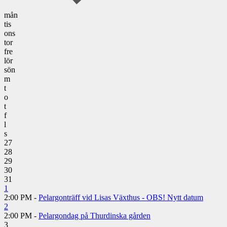
mån
tis
ons
tor
fre
lör
sön
m
t
o
t
f
l
s
27
28
29
30
31
1
2:00 PM -
Pelargonträff vid Lisas Växthus - OBS! Nytt datum
2
2:00 PM -
Pelargondag på Thurdinska gården
3