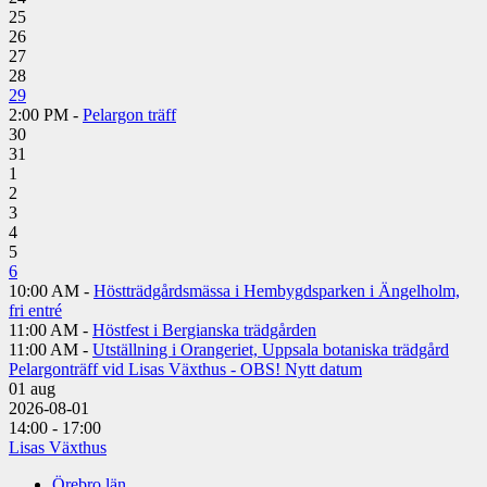
25
26
27
28
29
2:00 PM -
Pelargon träff
30
31
1
2
3
4
5
6
10:00 AM -
Höstträdgårdsmässa i Hembygdsparken i Ängelholm,
fri entré
11:00 AM -
Höstfest i Bergianska trädgården
11:00 AM -
Utställning i Orangeriet, Uppsala botaniska trädgård
Pelargonträff vid Lisas Växthus - OBS! Nytt datum
01
aug
2026-08-01
14:00 - 17:00
Lisas Växthus
Örebro län