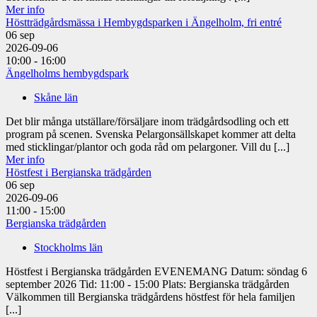
Mer info
Höstträdgårdsmässa i Hembygdsparken i Ängelholm, fri entré
06
sep
2026-09-06
10:00 - 16:00
Ängelholms hembygdspark
Skåne län
Det blir många utställare/försäljare inom trädgårdsodling och ett
program på scenen. Svenska Pelargonsällskapet kommer att delta
med sticklingar/plantor och goda råd om pelargoner. Vill du [...]
Mer info
Höstfest i Bergianska trädgården
06
sep
2026-09-06
11:00 - 15:00
Bergianska trädgården
Stockholms län
Höstfest i Bergianska trädgården EVENEMANG Datum: söndag 6
september 2026 Tid: 11:00 - 15:00 Plats: Bergianska trädgården
Välkommen till Bergianska trädgårdens höstfest för hela familjen
[...]