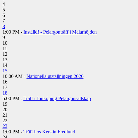
4
5
6
7
8
1:00 PM -
Inställd! - Pelargonträff i Mälarhöjden
9
10
11
12
13
14
15
10:00 AM -
Nationella utställningen 2026
16
17
18
5:00 PM -
Träff i Jönköping Pelargonsällskap
19
20
21
22
23
1:00 PM -
Träff hos Kerstin Fredlund
24