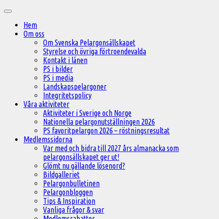
Hoppa
Huvudmeny
till
Hem
innehåll
Om oss
Om Svenska Pelargonsällskapet
Styrelse och övriga förtroendevalda
Kontakt i länen
PS i bilder
PS i media
Landskapspelargoner
Integritetspolicy
Våra aktiviteter
Aktiviteter i Sverige och Norge
Nationella pelargonutställningen 2026
PS favoritpelargon 2026 – röstningsresultat
Medlemssidorna
Var med och bidra till 2027 års almanacka som
pelargonsällskapet ger ut!
Glömt nu gällande lösenord?
Bildgalleriet
Pelargonbulletinen
Pelargonbloggen
Tips & Inspiration
Vanliga frågor & svar
Medlemsrabatter