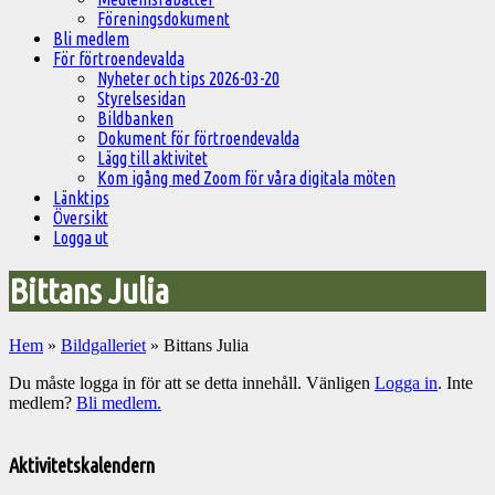
Föreningsdokument
Bli medlem
För förtroendevalda
Nyheter och tips 2026-03-20
Styrelsesidan
Bildbanken
Dokument för förtroendevalda
Lägg till aktivitet
Kom igång med Zoom för våra digitala möten
Länktips
Översikt
Logga ut
Bittans Julia
Hem
»
Bildgalleriet
»
Bittans Julia
Du måste logga in för att se detta innehåll. Vänligen
Logga in
. Inte
medlem?
Bli medlem.
Välkommen
till
Aktivitetskalendern
Pelargonsällskapets