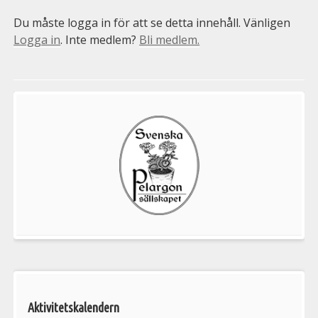
Du måste logga in för att se detta innehåll. Vänligen
Logga in
. Inte medlem?
Bli medlem.
Välkommen
till
Pelargonsällskapets
aktiviteter
Aktivitetskalendern