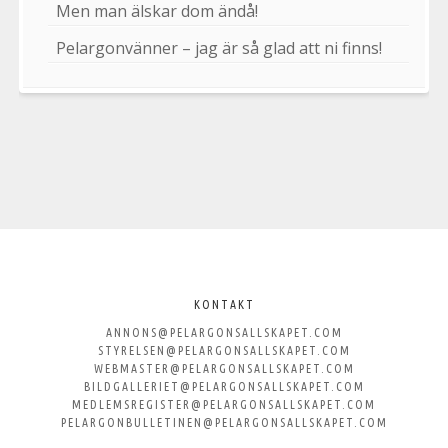
Men man älskar dom ändå!
Pelargonvänner – jag är så glad att ni finns!
Välkommen
till
KONTAKT
ANNONS@PELARGONSALLSKAPET.COM
Svenska
STYRELSEN@PELARGONSALLSKAPET.COM
WEBMASTER@PELARGONSALLSKAPET.COM
Pelargonsällskapet
BILDGALLERIET@PELARGONSALLSKAPET.COM
MEDLEMSREGISTER@PELARGONSALLSKAPET.COM
PELARGONBULLETINEN@PELARGONSALLSKAPET.COM