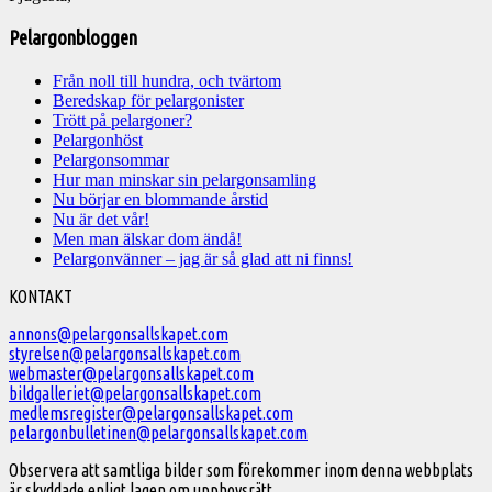
Pelargonbloggen
Från noll till hundra, och tvärtom
Beredskap för pelargonister
Trött på pelargoner?
Pelargonhöst
Pelargonsommar
Hur man minskar sin pelargonsamling
Nu börjar en blommande årstid
Nu är det vår!
Men man älskar dom ändå!
Pelargonvänner – jag är så glad att ni finns!
Välkommen
KONTAKT
till
annons@pelargonsallskapet.com
styrelsen@pelargonsallskapet.com
Svenska
webmaster@pelargonsallskapet.com
Pelargonsällskapet
bildgalleriet@pelargonsallskapet.com
medlemsregister@pelargonsallskapet.com
pelargonbulletinen@pelargonsallskapet.com
Observera att samtliga bilder som förekommer inom denna webbplats
är skyddade enligt lagen om upphovsrätt.