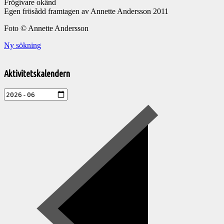
Frögivare okänd
Egen frösådd framtagen av Annette Andersson 2011
Foto © Annette Andersson
Ny sökning
Välkommen
till
Aktivitetskalendern
Pelargonsällskapets
aktiviteter