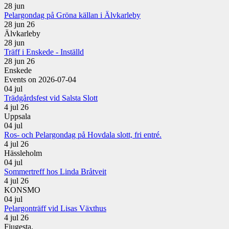
28
jun
Pelargondag på Gröna källan i Älvkarleby
28 jun 26
Älvkarleby
28
jun
Träff i Enskede - Inställd
28 jun 26
Enskede
Events on 2026-07-04
04
jul
Trädgårdsfest vid Salsta Slott
4 jul 26
Uppsala
04
jul
Ros- och Pelargondag på Hovdala slott, fri entré.
4 jul 26
Hässleholm
04
jul
Sommertreff hos Linda Bråtveit
4 jul 26
KONSMO
04
jul
Pelargonträff vid Lisas Växthus
4 jul 26
Fjugesta,