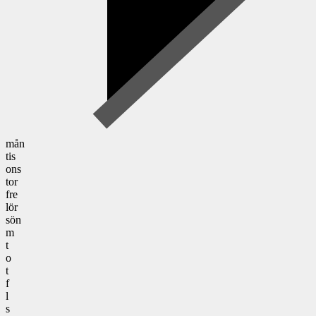
mån
tis
ons
tor
fre
lör
sön
m
t
o
t
f
l
s