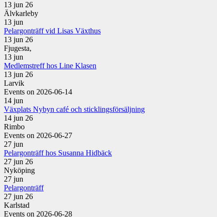
13 jun 26
Älvkarleby
13
jun
Pelargonträff vid Lisas Växthus
13 jun 26
Fjugesta,
13
jun
Medlemstreff hos Line Klasen
13 jun 26
Larvik
Events on 2026-06-14
14
jun
Växplats Nybyn café och sticklingsförsäljning
14 jun 26
Rimbo
Events on 2026-06-27
27
jun
Pelargonträff hos Susanna Hidbäck
27 jun 26
Nyköping
27
jun
Pelargonträff
27 jun 26
Karlstad
Events on 2026-06-28