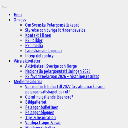
Hoppa
Huvudmeny
till
Hem
innehåll
Om oss
Om Svenska Pelargonsällskapet
Styrelse och övriga förtroendevalda
Kontakt i länen
PS i bilder
PS i media
Landskapspelargoner
Integritetspolicy
Våra aktiviteter
Aktiviteter i Sverige och Norge
Nationella pelargonutställningen 2026
PS favoritpelargon 2026 – röstningsresultat
Medlemssidorna
Var med och bidra till 2027 års almanacka som
pelargonsällskapet ger ut!
Glömt nu gällande lösenord?
Bildgalleriet
Pelargonbulletinen
Pelargonbloggen
Tips & Inspiration
Vanliga frågor & svar
Medlemsrabatter