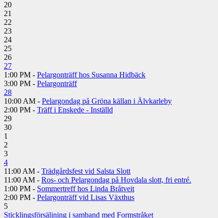
20
21
22
23
24
25
26
27
1:00 PM -
Pelargonträff hos Susanna Hidbäck
3:00 PM -
Pelargonträff
28
10:00 AM -
Pelargondag på Gröna källan i Älvkarleby
2:00 PM -
Träff i Enskede - Inställd
29
30
1
2
3
4
11:00 AM -
Trädgårdsfest vid Salsta Slott
11:00 AM -
Ros- och Pelargondag på Hovdala slott, fri entré.
1:00 PM -
Sommertreff hos Linda Bråtveit
2:00 PM -
Pelargonträff vid Lisas Växthus
5
Sticklingsförsäljning i samband med Formstråket