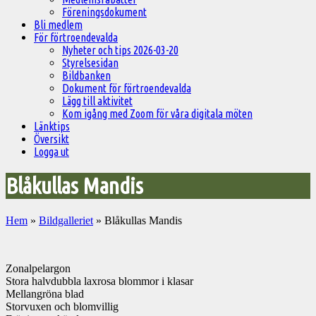
Föreningsdokument
Bli medlem
För förtroendevalda
Nyheter och tips 2026-03-20
Styrelsesidan
Bildbanken
Dokument för förtroendevalda
Lägg till aktivitet
Kom igång med Zoom för våra digitala möten
Länktips
Översikt
Logga ut
Blåkullas Mandis
Hem
»
Bildgalleriet
»
Blåkullas Mandis
Zonalpelargon
Stora halvdubbla laxrosa blommor i klasar
Mellangröna blad
Storvuxen och blomvillig