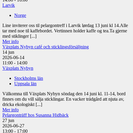
Larvik
Norge
Line inviterer oss til pelargontreff i Larvik lørdag 13 juni kl 14.Alle
tar med noe til kaffebordet. Vertinnen holder kaffe og tea.Ta gjerne
med stiklinger [...]
Mer info
Växplats Nybyn café och sticklingsförsäljning
14
jun
2026-06-14
11:00 - 14:00
Växplats Nybyn
Stockholms län
Uppsala län
Välkomna till Växplats Nybyn söndag den 14 juni kl. 11-14, bord
finnes om du vill sälja sticklingar. En vacker trädgård att njuta av,
dricka ekologiskt [...]
Mer info
Pelargonträff hos Susanna Hidbäck
27
jun
2026-06-27
13:00 - 17:00