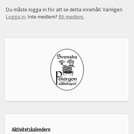
Du måste logga in för att se detta innehåll. Vänligen
Logga in
. Inte medlem?
Bli medlem.
Välkommen
till
Pelargonsällskapets
aktiviteter
Aktivitetskalendern