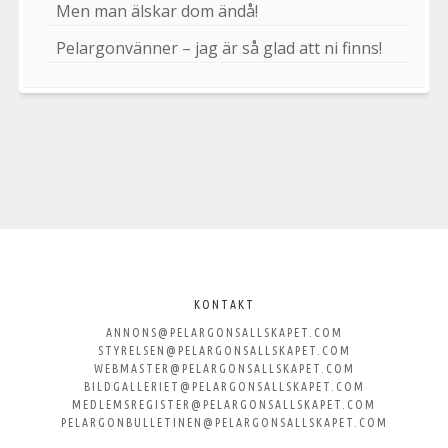
Men man älskar dom ändå!
Pelargonvänner – jag är så glad att ni finns!
Välkommen
till
KONTAKT
ANNONS@PELARGONSALLSKAPET.COM
Svenska
STYRELSEN@PELARGONSALLSKAPET.COM
WEBMASTER@PELARGONSALLSKAPET.COM
Pelargonsällskapet
BILDGALLERIET@PELARGONSALLSKAPET.COM
MEDLEMSREGISTER@PELARGONSALLSKAPET.COM
PELARGONBULLETINEN@PELARGONSALLSKAPET.COM