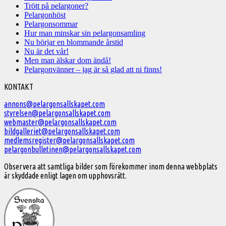
Trött på pelargoner?
Pelargonhöst
Pelargonsommar
Hur man minskar sin pelargonsamling
Nu börjar en blommande årstid
Nu är det vår!
Men man älskar dom ändå!
Pelargonvänner – jag är så glad att ni finns!
Välkommen
KONTAKT
till
annons@pelargonsallskapet.com
styrelsen@pelargonsallskapet.com
Svenska
webmaster@pelargonsallskapet.com
Pelargonsällskapet
bildgalleriet@pelargonsallskapet.com
medlemsregister@pelargonsallskapet.com
pelargonbulletinen@pelargonsallskapet.com
Observera att samtliga bilder som förekommer inom denna webbplats
är skyddade enligt lagen om upphovsrätt.