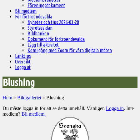
Föreningsdokument
Bli medlem
För förtroendevalda
Nyheter och tips 2026-03-20
Styrelsesidan
Bildbanken
Dokument för förtroendevalda
Lägg till aktivitet
Kom igång med Zoom för våra digitala möten
Länktips
Översikt
Logga ut
Blushing
Hem
»
Bildgalleriet
»
Blushing
Du måste logga in för att se detta innehåll. Vänligen
Logga in
. Inte
medlem?
Bli medlem.
Välkommen
till
Pelargonsällskapets