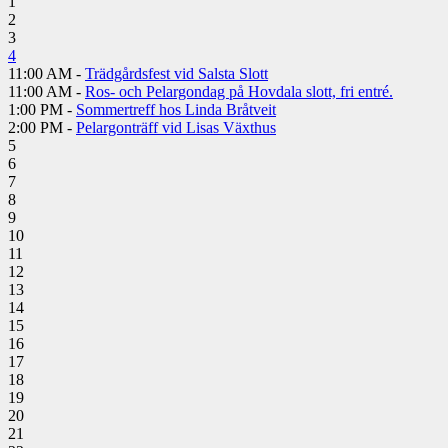
1
2
3
4
11:00 AM -
Trädgårdsfest vid Salsta Slott
11:00 AM -
Ros- och Pelargondag på Hovdala slott, fri entré.
1:00 PM -
Sommertreff hos Linda Bråtveit
2:00 PM -
Pelargonträff vid Lisas Växthus
5
6
7
8
9
10
11
12
13
14
15
16
17
18
19
20
21