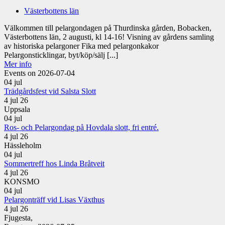
Västerbottens län
Välkommen till pelargondagen på Thurdinska gården, Bobacken,
Västerbottens län, 2 augusti, kl 14-16! Visning av gårdens samling
av historiska pelargoner Fika med pelargonkakor
Pelargonsticklingar, byt/köp/sälj [...]
Mer info
Events on 2026-07-04
04
jul
Trädgårdsfest vid Salsta Slott
4 jul 26
Uppsala
04
jul
Ros- och Pelargondag på Hovdala slott, fri entré.
4 jul 26
Hässleholm
04
jul
Sommertreff hos Linda Bråtveit
4 jul 26
KONSMO
04
jul
Pelargonträff vid Lisas Växthus
4 jul 26
Fjugesta,