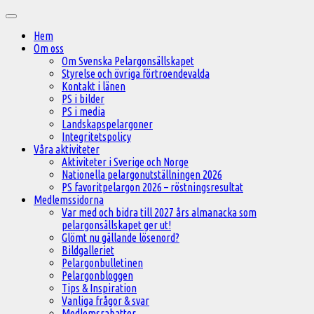
Hoppa
Huvudmeny
till
Hem
innehåll
Om oss
Om Svenska Pelargonsällskapet
Styrelse och övriga förtroendevalda
Kontakt i länen
PS i bilder
PS i media
Landskapspelargoner
Integritetspolicy
Våra aktiviteter
Aktiviteter i Sverige och Norge
Nationella pelargonutställningen 2026
PS favoritpelargon 2026 – röstningsresultat
Medlemssidorna
Var med och bidra till 2027 års almanacka som
pelargonsällskapet ger ut!
Glömt nu gällande lösenord?
Bildgalleriet
Pelargonbulletinen
Pelargonbloggen
Tips & Inspiration
Vanliga frågor & svar
Medlemsrabatter