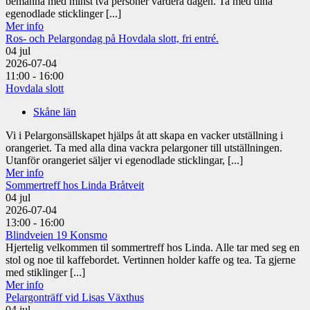
bemanna med minst två personer vardera dagen. Ta med dina
egenodlade sticklinger [...]
Mer info
Ros- och Pelargondag på Hovdala slott, fri entré.
04
jul
2026-07-04
11:00 - 16:00
Hovdala slott
Skåne län
Vi i Pelargonsällskapet hjälps åt att skapa en vacker utställning i
orangeriet. Ta med alla dina vackra pelargoner till utställningen.
Utanför orangeriet säljer vi egenodlade sticklingar, [...]
Mer info
Sommertreff hos Linda Bråtveit
04
jul
2026-07-04
13:00 - 16:00
Blindveien 19 Konsmo
Hjertelig velkommen til sommertreff hos Linda. Alle tar med seg en
stol og noe til kaffebordet. Vertinnen holder kaffe og tea. Ta gjerne
med stiklinger [...]
Mer info
Pelargonträff vid Lisas Växthus
04
jul