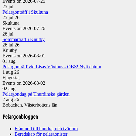
Events on 2026-07-25
25
jul
Pelargonträff i Skultuna
25 jul 26
Skultuna
Events on 2026-07-26
26
jul
Sommarträff i Knutby
26 jul 26
Knutby
Events on 2026-08-01
01
aug
Pelargonträff vid Lisas Växthus - OBS! Nytt datum
1 aug 26
Fjugesta,
Events on 2026-08-02
02
aug
Pelargondag på Thurdinska gården
2 aug 26
Bobacken, Västerbottens län
Pelargonbloggen
Från noll till hundra, och tvärtom
Beredskap för pelargonister