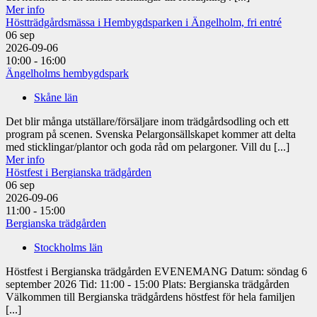
Mer info
Höstträdgårdsmässa i Hembygdsparken i Ängelholm, fri entré
06
sep
2026-09-06
10:00 - 16:00
Ängelholms hembygdspark
Skåne län
Det blir många utställare/försäljare inom trädgårdsodling och ett
program på scenen. Svenska Pelargonsällskapet kommer att delta
med sticklingar/plantor och goda råd om pelargoner. Vill du [...]
Mer info
Höstfest i Bergianska trädgården
06
sep
2026-09-06
11:00 - 15:00
Bergianska trädgården
Stockholms län
Höstfest i Bergianska trädgården EVENEMANG Datum: söndag 6
september 2026 Tid: 11:00 - 15:00 Plats: Bergianska trädgården
Välkommen till Bergianska trädgårdens höstfest för hela familjen
[...]