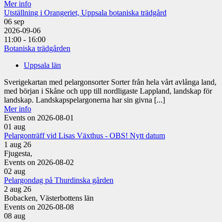
Mer info
Utställning i Orangeriet, Uppsala botaniska trädgård
06
sep
2026-09-06
11:00 - 16:00
Botaniska trädgården
Uppsala län
Sverigekartan med pelargonsorter Sorter från hela vårt avlånga land,
med början i Skåne och upp till nordligaste Lappland, landskap för
landskap. Landskapspelargonerna har sin givna [...]
Mer info
Events on 2026-08-01
01
aug
Pelargonträff vid Lisas Växthus - OBS! Nytt datum
1 aug 26
Fjugesta,
Events on 2026-08-02
02
aug
Pelargondag på Thurdinska gården
2 aug 26
Bobacken, Västerbottens län
Events on 2026-08-08
08
aug