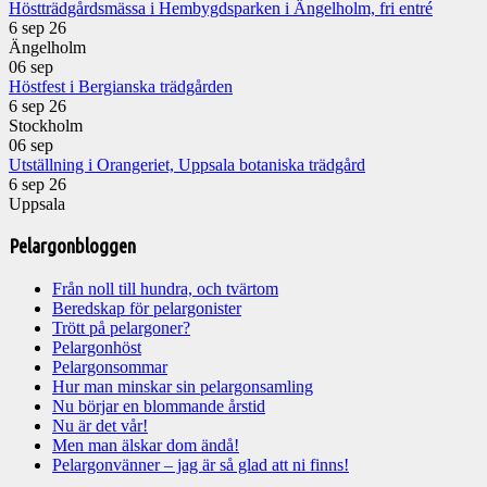
Höstträdgårdsmässa i Hembygdsparken i Ängelholm, fri entré
6 sep 26
Ängelholm
06
sep
Höstfest i Bergianska trädgården
6 sep 26
Stockholm
06
sep
Utställning i Orangeriet, Uppsala botaniska trädgård
6 sep 26
Uppsala
Pelargonbloggen
Från noll till hundra, och tvärtom
Beredskap för pelargonister
Trött på pelargoner?
Pelargonhöst
Pelargonsommar
Hur man minskar sin pelargonsamling
Nu börjar en blommande årstid
Nu är det vår!
Men man älskar dom ändå!
Pelargonvänner – jag är så glad att ni finns!