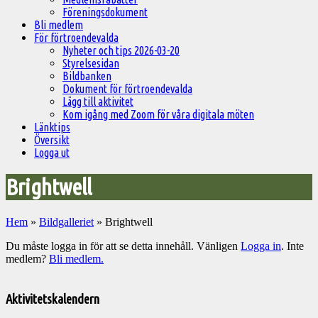
Föreningsdokument
Bli medlem
För förtroendevalda
Nyheter och tips 2026-03-20
Styrelsesidan
Bildbanken
Dokument för förtroendevalda
Lägg till aktivitet
Kom igång med Zoom för våra digitala möten
Länktips
Översikt
Logga ut
Brightwell
Hem
»
Bildgalleriet
»
Brightwell
Du måste logga in för att se detta innehåll. Vänligen
Logga in
. Inte
medlem?
Bli medlem.
Välkommen
till
Aktivitetskalendern
Pelargonsällskapets