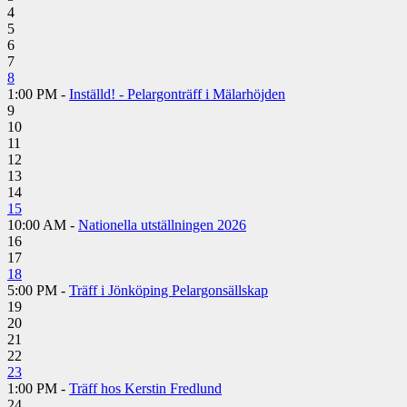
4
5
6
7
8
1:00 PM -
Inställd! - Pelargonträff i Mälarhöjden
9
10
11
12
13
14
15
10:00 AM -
Nationella utställningen 2026
16
17
18
5:00 PM -
Träff i Jönköping Pelargonsällskap
19
20
21
22
23
1:00 PM -
Träff hos Kerstin Fredlund
24