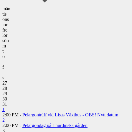
mån
tis
ons
tor
fre
lör
sön
m
t
o
t
f
l
s
27
28
29
30
31
1
2:00 PM -
Pelargonträff vid Lisas Växthus - OBS! Nytt datum
2
2:00 PM -
Pelargondag på Thurdinska gården
3