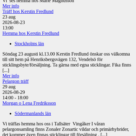
Vi ses hemma hos Marie Magnusson
Mer info
Träff hos Kerstin Fredlund
23
aug
2026-08-23
13:00
Hemma hos Kerstin Fredlund
Stockholms län
Söndag 23 augusti kl.13.00 Kerstin Fredlund önskar oss välkomna
till sitt hem på Henriksbergsvägen 132, Vendelsö för
sticklingsbyte/försäljning. Ta gärna med egna sticklingar. Fika finns
[...]
Mer info
Pelargon träff
29
aug
2026-08-29
14:00 - 18:00
Morgan o Lena Fredriksson
Södermanlands län
Vi träffas hemma hos oss i Tallsäter Vingåker I våran
pelargonsamling finns Zonaler Zonartic vildar och primärhybrider,
det kommer även finnas sticklingar till försäljning . [...]