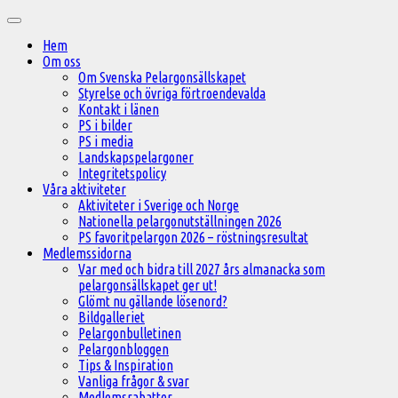
Hoppa
Huvudmeny
till
Hem
innehåll
Om oss
Om Svenska Pelargonsällskapet
Styrelse och övriga förtroendevalda
Kontakt i länen
PS i bilder
PS i media
Landskapspelargoner
Integritetspolicy
Våra aktiviteter
Aktiviteter i Sverige och Norge
Nationella pelargonutställningen 2026
PS favoritpelargon 2026 – röstningsresultat
Medlemssidorna
Var med och bidra till 2027 års almanacka som
pelargonsällskapet ger ut!
Glömt nu gällande lösenord?
Bildgalleriet
Pelargonbulletinen
Pelargonbloggen
Tips & Inspiration
Vanliga frågor & svar
Medlemsrabatter