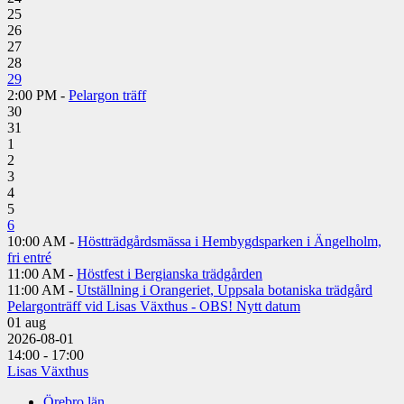
25
26
27
28
29
2:00 PM -
Pelargon träff
30
31
1
2
3
4
5
6
10:00 AM -
Höstträdgårdsmässa i Hembygdsparken i Ängelholm,
fri entré
11:00 AM -
Höstfest i Bergianska trädgården
11:00 AM -
Utställning i Orangeriet, Uppsala botaniska trädgård
Pelargonträff vid Lisas Växthus - OBS! Nytt datum
01
aug
2026-08-01
14:00 - 17:00
Lisas Växthus
Örebro län