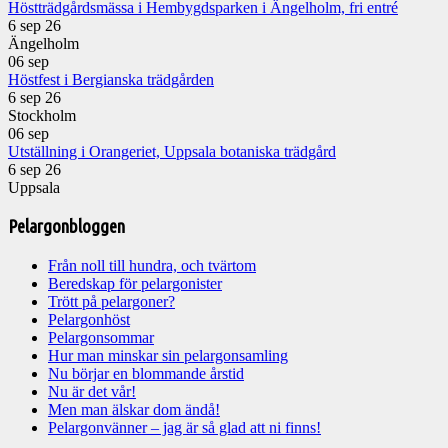
Höstträdgårdsmässa i Hembygdsparken i Ängelholm, fri entré
6 sep 26
Ängelholm
06
sep
Höstfest i Bergianska trädgården
6 sep 26
Stockholm
06
sep
Utställning i Orangeriet, Uppsala botaniska trädgård
6 sep 26
Uppsala
Pelargonbloggen
Från noll till hundra, och tvärtom
Beredskap för pelargonister
Trött på pelargoner?
Pelargonhöst
Pelargonsommar
Hur man minskar sin pelargonsamling
Nu börjar en blommande årstid
Nu är det vår!
Men man älskar dom ändå!
Pelargonvänner – jag är så glad att ni finns!