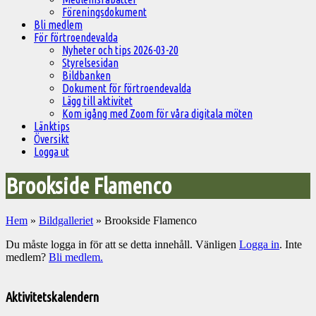
Föreningsdokument
Bli medlem
För förtroendevalda
Nyheter och tips 2026-03-20
Styrelsesidan
Bildbanken
Dokument för förtroendevalda
Lägg till aktivitet
Kom igång med Zoom för våra digitala möten
Länktips
Översikt
Logga ut
Brookside Flamenco
Hem
»
Bildgalleriet
»
Brookside Flamenco
Du måste logga in för att se detta innehåll. Vänligen
Logga in
. Inte
medlem?
Bli medlem.
Välkommen
till
Aktivitetskalendern
Pelargonsällskapets