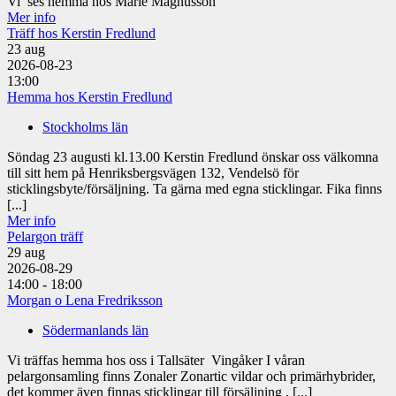
Vi ses hemma hos Marie Magnusson
Mer info
Träff hos Kerstin Fredlund
23
aug
2026-08-23
13:00
Hemma hos Kerstin Fredlund
Stockholms län
Söndag 23 augusti kl.13.00 Kerstin Fredlund önskar oss välkomna
till sitt hem på Henriksbergsvägen 132, Vendelsö för
sticklingsbyte/försäljning. Ta gärna med egna sticklingar. Fika finns
[...]
Mer info
Pelargon träff
29
aug
2026-08-29
14:00 - 18:00
Morgan o Lena Fredriksson
Södermanlands län
Vi träffas hemma hos oss i Tallsäter Vingåker I våran
pelargonsamling finns Zonaler Zonartic vildar och primärhybrider,
det kommer även finnas sticklingar till försäljning . [...]