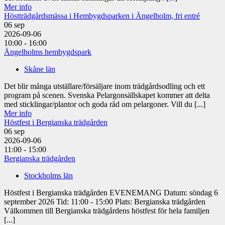
Mer info
Höstträdgårdsmässa i Hembygdsparken i Ängelholm, fri entré
06
sep
2026-09-06
10:00 - 16:00
Ängelholms hembygdspark
Skåne län
Det blir många utställare/försäljare inom trädgårdsodling och ett
program på scenen. Svenska Pelargonsällskapet kommer att delta
med sticklingar/plantor och goda råd om pelargoner. Vill du [...]
Mer info
Höstfest i Bergianska trädgården
06
sep
2026-09-06
11:00 - 15:00
Bergianska trädgården
Stockholms län
Höstfest i Bergianska trädgården EVENEMANG Datum: söndag 6
september 2026 Tid: 11:00 - 15:00 Plats: Bergianska trädgården
Välkommen till Bergianska trädgårdens höstfest för hela familjen
[...]