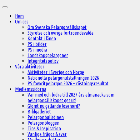
Hoppa
Huvudmeny
till
Hem
innehåll
Om oss
Om Svenska Pelargonsällskapet
Styrelse och övriga förtroendevalda
Kontakt i länen
PS i bilder
PS i media
Landskapspelargoner
Integritetspolicy
Våra aktiviteter
Aktiviteter i Sverige och Norge
Nationella pelargonutställningen 2026
PS favoritpelargon 2026 – röstningsresultat
Medlemssidorna
Var med och bidra till 2027 års almanacka som
pelargonsällskapet ger ut!
Glömt nu gällande lösenord?
Bildgalleriet
Pelargonbulletinen
Pelargonbloggen
Tips & Inspiration
Vanliga frågor & svar
Medlemsrabatter