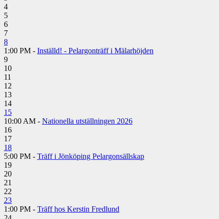
4
5
6
7
8
1:00 PM -
Inställd! - Pelargonträff i Mälarhöjden
9
10
11
12
13
14
15
10:00 AM -
Nationella utställningen 2026
16
17
18
5:00 PM -
Träff i Jönköping Pelargonsällskap
19
20
21
22
23
1:00 PM -
Träff hos Kerstin Fredlund
24