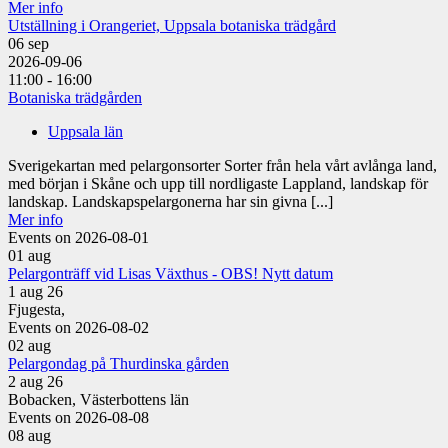
Mer info
Utställning i Orangeriet, Uppsala botaniska trädgård
06
sep
2026-09-06
11:00 - 16:00
Botaniska trädgården
Uppsala län
Sverigekartan med pelargonsorter Sorter från hela vårt avlånga land,
med början i Skåne och upp till nordligaste Lappland, landskap för
landskap. Landskapspelargonerna har sin givna [...]
Mer info
Events on 2026-08-01
01
aug
Pelargonträff vid Lisas Växthus - OBS! Nytt datum
1 aug 26
Fjugesta,
Events on 2026-08-02
02
aug
Pelargondag på Thurdinska gården
2 aug 26
Bobacken, Västerbottens län
Events on 2026-08-08
08
aug