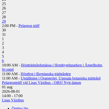
25
26
27
28
29
2:00 PM -
Pelargon träff
30
31
1
2
3
4
5
6
10:00 AM -
Höstträdgårdsmässa i Hembygdsparken i Ängelholm,
fri entré
11:00 AM -
Höstfest i Bergianska trädgården
11:00 AM -
Utställning i Orangeriet, Uppsala botaniska trädgård
Pelargonträff vid Lisas Växthus - OBS! Nytt datum
01
aug
2026-08-01
14:00 - 17:00
Lisas Växthus
Örebro län