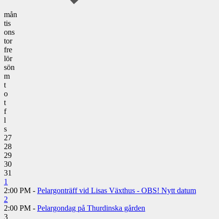
mån
tis
ons
tor
fre
lör
sön
m
t
o
t
f
l
s
27
28
29
30
31
1
2:00 PM -
Pelargonträff vid Lisas Växthus - OBS! Nytt datum
2
2:00 PM -
Pelargondag på Thurdinska gården
3