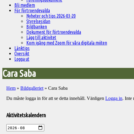
Bli medlem
För förtroendevalda
Nyheter och tips 2026-03-20
Styrelsesidan
Bildbanken
Dokument för förtroendevalda
Lägg till aktivitet
Kom igång med Zoom för våra digitala möten
Länktips
Översikt
Logga ut
Cara Saba
Hem
»
Bildgalleriet
»
Cara Saba
Du måste logga in för att se detta innehåll. Vänligen
Logga in
. Int
Välkommen
till
Aktivitetskalendern
Pelargonsällskapets
aktiviteter