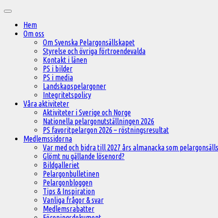
Hoppa
Huvudmeny
till
Hem
innehåll
Om oss
Om Svenska Pelargonsällskapet
Styrelse och övriga förtroendevalda
Kontakt i länen
PS i bilder
PS i media
Landskapspelargoner
Integritetspolicy
Våra aktiviteter
Aktiviteter i Sverige och Norge
Nationella pelargonutställningen 2026
PS favoritpelargon 2026 – röstningsresultat
Medlemssidorna
Var med och bidra till 2027 års almanacka som pelargonsälls
Glömt nu gällande lösenord?
Bildgalleriet
Pelargonbulletinen
Pelargonbloggen
Tips & Inspiration
Vanliga frågor & svar
Medlemsrabatter
Föreningsdokument