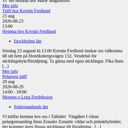
Vi ses hemma hos Marie Magnusson
Mer info
Träff hos Kerstin Fredlund
23
aug
2026-08-23
13:00
Hemma hos Kerstin Fredlund
Stockholms län
Söndag 23 augusti kl.13.00 Kerstin Fredlund önskar oss välkomna
till sitt hem på Henriksbergsvägen 132, Vendelsö för
sticklingsbyte/försäljning. Ta gärna med egna sticklingar. Fika finns
[...]
Mer info
Pelargon träff
29
aug
2026-08-29
14:00 - 18:00
Morgan o Lena Fredriksson
Södermanlands län
Vi träffas hemma hos oss i Tallsäter Vingåker I våran
pelargonsamling finns Zonaler Zonartic vildar och primärhybrider,
det kommer även finnas sticklingar till försäljning . [...]