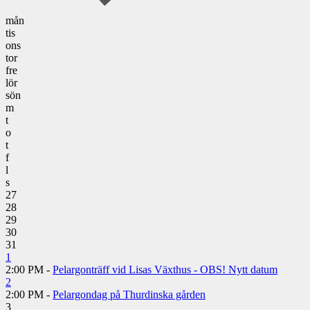
mån
tis
ons
tor
fre
lör
sön
m
t
o
t
f
l
s
27
28
29
30
31
1
2:00 PM -
Pelargonträff vid Lisas Växthus - OBS! Nytt datum
2
2:00 PM -
Pelargondag på Thurdinska gården
3