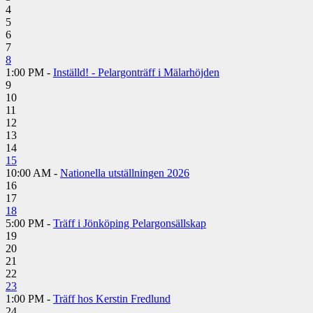
4
5
6
7
8
1:00 PM -
Inställd! - Pelargonträff i Mälarhöjden
9
10
11
12
13
14
15
10:00 AM -
Nationella utställningen 2026
16
17
18
5:00 PM -
Träff i Jönköping Pelargonsällskap
19
20
21
22
23
1:00 PM -
Träff hos Kerstin Fredlund
24