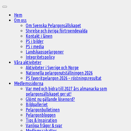
Hoppa
Huvudmeny
till
Hem
innehåll
Om oss
Om Svenska Pelargonsällskapet
Styrelse och övriga förtroendevalda
Kontakt i länen
PS i bilder
PS i media
Landskapspelargoner
Integritetspolicy
Våra aktiviteter
Aktiviteter i Sverige och Norge
Nationella pelargonutställningen 2026
PS favoritpelargon 2026 – röstningsresultat
Medlemssidorna
Var med och bidra till 2027 års almanacka som
pelargonsällskapet ger ut!
Glömt nu gällande lösenord?
Bildgalleriet
Pelargonbulletinen
Pelargonbloggen
Tips & Inspiration
Vanliga frågor & svar
Medlemsrabatter