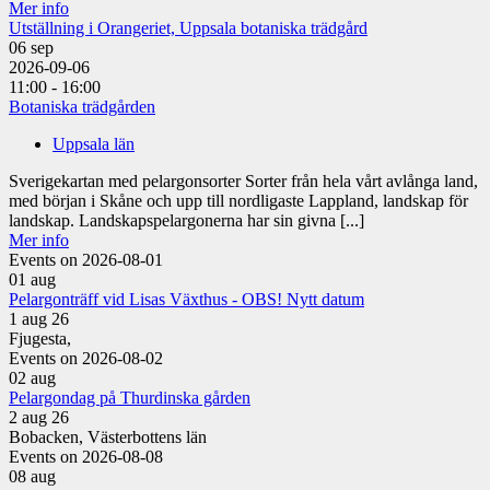
Mer info
Utställning i Orangeriet, Uppsala botaniska trädgård
06
sep
2026-09-06
11:00 - 16:00
Botaniska trädgården
Uppsala län
Sverigekartan med pelargonsorter Sorter från hela vårt avlånga land,
med början i Skåne och upp till nordligaste Lappland, landskap för
landskap. Landskapspelargonerna har sin givna [...]
Mer info
Events on 2026-08-01
01
aug
Pelargonträff vid Lisas Växthus - OBS! Nytt datum
1 aug 26
Fjugesta,
Events on 2026-08-02
02
aug
Pelargondag på Thurdinska gården
2 aug 26
Bobacken, Västerbottens län
Events on 2026-08-08
08
aug