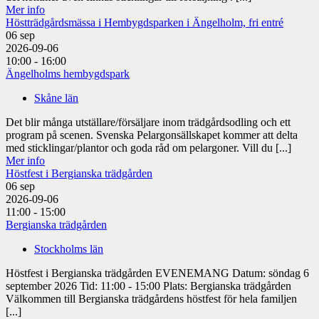
Mer info
Höstträdgårdsmässa i Hembygdsparken i Ängelholm, fri entré
06
sep
2026-09-06
10:00 - 16:00
Ängelholms hembygdspark
Skåne län
Det blir många utställare/försäljare inom trädgårdsodling och ett
program på scenen. Svenska Pelargonsällskapet kommer att delta
med sticklingar/plantor och goda råd om pelargoner. Vill du [...]
Mer info
Höstfest i Bergianska trädgården
06
sep
2026-09-06
11:00 - 15:00
Bergianska trädgården
Stockholms län
Höstfest i Bergianska trädgården EVENEMANG Datum: söndag 6
september 2026 Tid: 11:00 - 15:00 Plats: Bergianska trädgården
Välkommen till Bergianska trädgårdens höstfest för hela familjen
[...]