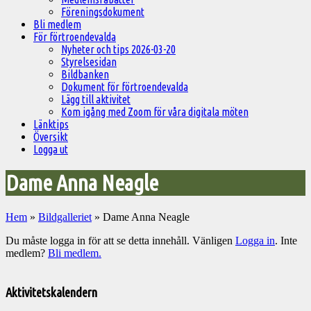
Föreningsdokument
Bli medlem
För förtroendevalda
Nyheter och tips 2026-03-20
Styrelsesidan
Bildbanken
Dokument för förtroendevalda
Lägg till aktivitet
Kom igång med Zoom för våra digitala möten
Länktips
Översikt
Logga ut
Dame Anna Neagle
Hem
»
Bildgalleriet
»
Dame Anna Neagle
Du måste logga in för att se detta innehåll. Vänligen
Logga in
. Inte
medlem?
Bli medlem.
Välkommen
till
Aktivitetskalendern
Pelargonsällskapets