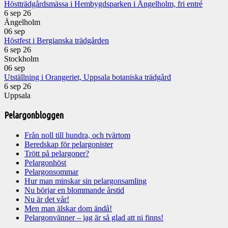
Höstträdgårdsmässa i Hembygdsparken i Ängelholm, fri entré
6 sep 26
Ängelholm
06
sep
Höstfest i Bergianska trädgården
6 sep 26
Stockholm
06
sep
Utställning i Orangeriet, Uppsala botaniska trädgård
6 sep 26
Uppsala
Pelargonbloggen
Från noll till hundra, och tvärtom
Beredskap för pelargonister
Trött på pelargoner?
Pelargonhöst
Pelargonsommar
Hur man minskar sin pelargonsamling
Nu börjar en blommande årstid
Nu är det vår!
Men man älskar dom ändå!
Pelargonvänner – jag är så glad att ni finns!