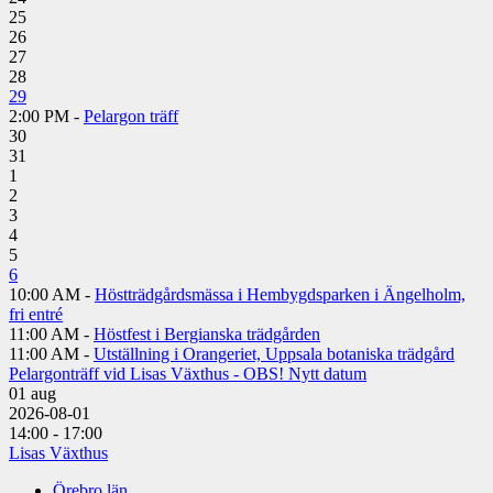
25
26
27
28
29
2:00 PM -
Pelargon träff
30
31
1
2
3
4
5
6
10:00 AM -
Höstträdgårdsmässa i Hembygdsparken i Ängelholm,
fri entré
11:00 AM -
Höstfest i Bergianska trädgården
11:00 AM -
Utställning i Orangeriet, Uppsala botaniska trädgård
Pelargonträff vid Lisas Växthus - OBS! Nytt datum
01
aug
2026-08-01
14:00 - 17:00
Lisas Växthus
Örebro län