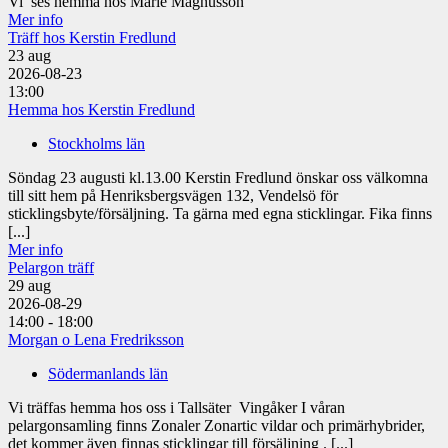
Vi ses hemma hos Marie Magnusson
Mer info
Träff hos Kerstin Fredlund
23
aug
2026-08-23
13:00
Hemma hos Kerstin Fredlund
Stockholms län
Söndag 23 augusti kl.13.00 Kerstin Fredlund önskar oss välkomna
till sitt hem på Henriksbergsvägen 132, Vendelsö för
sticklingsbyte/försäljning. Ta gärna med egna sticklingar. Fika finns
[...]
Mer info
Pelargon träff
29
aug
2026-08-29
14:00 - 18:00
Morgan o Lena Fredriksson
Södermanlands län
Vi träffas hemma hos oss i Tallsäter Vingåker I våran
pelargonsamling finns Zonaler Zonartic vildar och primärhybrider,
det kommer även finnas sticklingar till försäljning . [...]