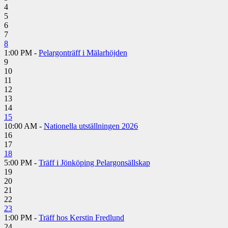
4
5
6
7
8
1:00 PM -
Pelargonträff i Mälarhöjden
9
10
11
12
13
14
15
10:00 AM -
Nationella utställningen 2026
16
17
18
5:00 PM -
Träff i Jönköping Pelargonsällskap
19
20
21
22
23
1:00 PM -
Träff hos Kerstin Fredlund
24