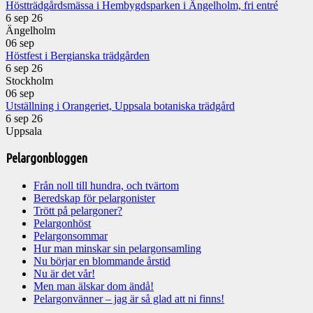
Höstträdgårdsmässa i Hembygdsparken i Ängelholm, fri entré
6 sep 26
Ängelholm
06
sep
Höstfest i Bergianska trädgården
6 sep 26
Stockholm
06
sep
Utställning i Orangeriet, Uppsala botaniska trädgård
6 sep 26
Uppsala
Pelargonbloggen
Från noll till hundra, och tvärtom
Beredskap för pelargonister
Trött på pelargoner?
Pelargonhöst
Pelargonsommar
Hur man minskar sin pelargonsamling
Nu börjar en blommande årstid
Nu är det vår!
Men man älskar dom ändå!
Pelargonvänner – jag är så glad att ni finns!