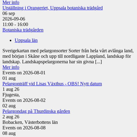
Mer info
Utställning i Orangeriet, Uppsala botaniska trädgård
06
sep
2026-09-06
11:00 - 16:00
Botaniska trädgården
Uppsala län
Sverigekartan med pelargonsorter Sorter från hela vårt avlånga land,
med början i Skåne och upp till nordligaste Lappland, landskap för
landskap. Landskapspelargonerna har sin givna [...]
Mer info
Events on 2026-08-01
01
aug
Pelargonträff vid Lisas Växthus - OBS! Nytt datum
1 aug 26
Fjugesta,
Events on 2026-08-02
02
aug
Pelargondag på Thurdinska gården
2 aug 26
Bobacken, Västerbottens län
Events on 2026-08-08
08
aug