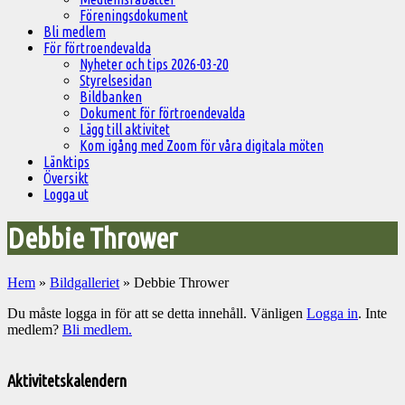
Föreningsdokument
Bli medlem
För förtroendevalda
Nyheter och tips 2026-03-20
Styrelsesidan
Bildbanken
Dokument för förtroendevalda
Lägg till aktivitet
Kom igång med Zoom för våra digitala möten
Länktips
Översikt
Logga ut
Debbie Thrower
Hem
»
Bildgalleriet
»
Debbie Thrower
Du måste logga in för att se detta innehåll. Vänligen
Logga in
. Inte
medlem?
Bli medlem.
Välkommen
till
Aktivitetskalendern
Pelargonsällskapets