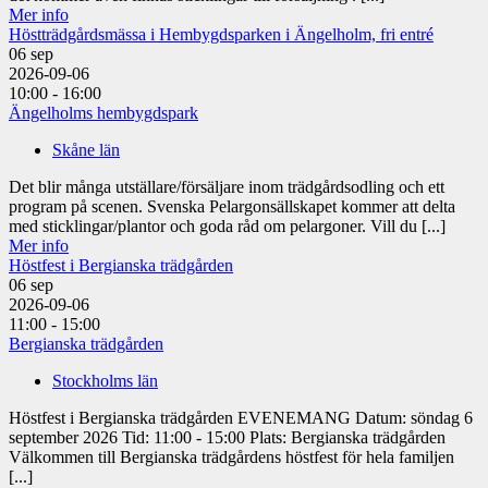
Mer info
Höstträdgårdsmässa i Hembygdsparken i Ängelholm, fri entré
06
sep
2026-09-06
10:00 - 16:00
Ängelholms hembygdspark
Skåne län
Det blir många utställare/försäljare inom trädgårdsodling och ett
program på scenen. Svenska Pelargonsällskapet kommer att delta
med sticklingar/plantor och goda råd om pelargoner. Vill du [...]
Mer info
Höstfest i Bergianska trädgården
06
sep
2026-09-06
11:00 - 15:00
Bergianska trädgården
Stockholms län
Höstfest i Bergianska trädgården EVENEMANG Datum: söndag 6
september 2026 Tid: 11:00 - 15:00 Plats: Bergianska trädgården
Välkommen till Bergianska trädgårdens höstfest för hela familjen
[...]