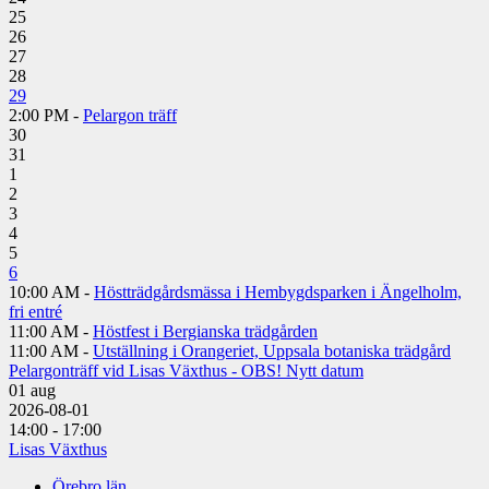
25
26
27
28
29
2:00 PM -
Pelargon träff
30
31
1
2
3
4
5
6
10:00 AM -
Höstträdgårdsmässa i Hembygdsparken i Ängelholm,
fri entré
11:00 AM -
Höstfest i Bergianska trädgården
11:00 AM -
Utställning i Orangeriet, Uppsala botaniska trädgård
Pelargonträff vid Lisas Växthus - OBS! Nytt datum
01
aug
2026-08-01
14:00 - 17:00
Lisas Växthus
Örebro län