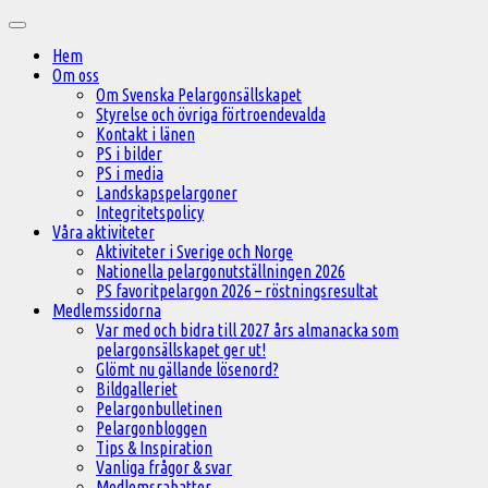
Hoppa
Huvudmeny
till
Hem
innehåll
Om oss
Om Svenska Pelargonsällskapet
Styrelse och övriga förtroendevalda
Kontakt i länen
PS i bilder
PS i media
Landskapspelargoner
Integritetspolicy
Våra aktiviteter
Aktiviteter i Sverige och Norge
Nationella pelargonutställningen 2026
PS favoritpelargon 2026 – röstningsresultat
Medlemssidorna
Var med och bidra till 2027 års almanacka som
pelargonsällskapet ger ut!
Glömt nu gällande lösenord?
Bildgalleriet
Pelargonbulletinen
Pelargonbloggen
Tips & Inspiration
Vanliga frågor & svar
Medlemsrabatter