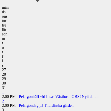
mån
tis
ons
tor
fre
lör
sön
m
t
o
t
f
l
s
27
28
29
30
31
1
2:00 PM -
Pelargonträff vid Lisas Växthus - OBS! Nytt datum
2
2:00 PM -
Pelargondag på Thurdinska gården
3