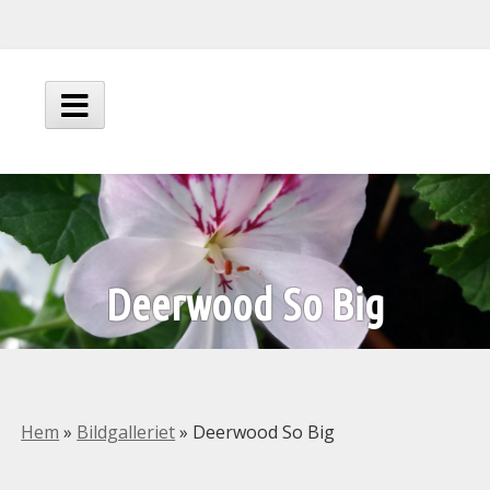
Hoppa
till
innehåll
Huvudmeny
Deerwood So Big
Hem
»
Bildgalleriet
»
Deerwood So Big