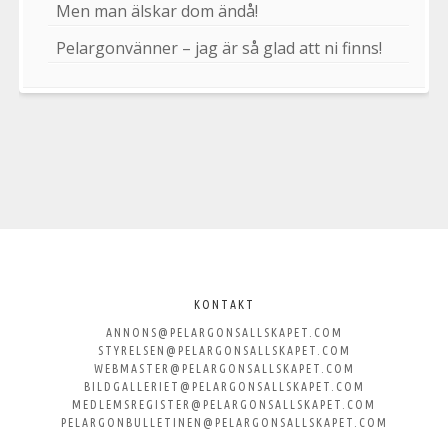
Men man älskar dom ändå!
Pelargonvänner – jag är så glad att ni finns!
Välkommen
till
KONTAKT
ANNONS@PELARGONSALLSKAPET.COM
Svenska
STYRELSEN@PELARGONSALLSKAPET.COM
WEBMASTER@PELARGONSALLSKAPET.COM
Pelargonsällskapet
BILDGALLERIET@PELARGONSALLSKAPET.COM
MEDLEMSREGISTER@PELARGONSALLSKAPET.COM
PELARGONBULLETINEN@PELARGONSALLSKAPET.COM