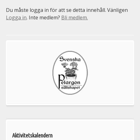
Du måste logga in för att se detta innehåll. Vänligen
Logga in
. Inte medlem?
Bli medlem.
Välkommen
till
Pelargonsällskapets
aktiviteter
Aktivitetskalendern