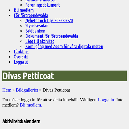
Föreningsdokument
Bli medlem
För förtroendevalda
Nyheter och tips 2026-03-20
Styrelsesidan
Bildbanken
Dokument för förtroendevalda
Lägg till aktivitet
Kom igång med Zoom för våra digitala möten
Länktips
Översikt
Logga ut
Divas Petticoat
Hem
»
Bildgalleriet
»
Divas Petticoat
Du måste logga in för att se detta innehåll. Vänligen
Logga in
. Inte
medlem?
Bli medlem.
Välkommen
till
Aktivitetskalendern
Pelargonsällskapets