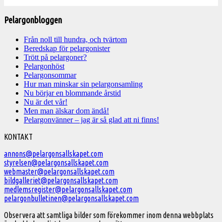
Pelargonbloggen
Från noll till hundra, och tvärtom
Beredskap för pelargonister
Trött på pelargoner?
Pelargonhöst
Pelargonsommar
Hur man minskar sin pelargonsamling
Nu börjar en blommande årstid
Nu är det vår!
Men man älskar dom ändå!
Pelargonvänner – jag är så glad att ni finns!
Välkommen
KONTAKT
till
annons@pelargonsallskapet.com
styrelsen@pelargonsallskapet.com
Svenska
webmaster@pelargonsallskapet.com
Pelargonsällskapet
bildgalleriet@pelargonsallskapet.com
medlemsregister@pelargonsallskapet.com
pelargonbulletinen@pelargonsallskapet.com
Observera att samtliga bilder som förekommer inom denna webbplats