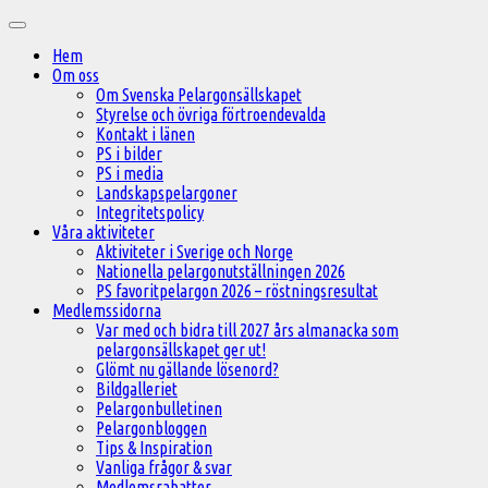
Hoppa
Huvudmeny
till
Hem
innehåll
Om oss
Om Svenska Pelargonsällskapet
Styrelse och övriga förtroendevalda
Kontakt i länen
PS i bilder
PS i media
Landskapspelargoner
Integritetspolicy
Våra aktiviteter
Aktiviteter i Sverige och Norge
Nationella pelargonutställningen 2026
PS favoritpelargon 2026 – röstningsresultat
Medlemssidorna
Var med och bidra till 2027 års almanacka som
pelargonsällskapet ger ut!
Glömt nu gällande lösenord?
Bildgalleriet
Pelargonbulletinen
Pelargonbloggen
Tips & Inspiration
Vanliga frågor & svar
Medlemsrabatter