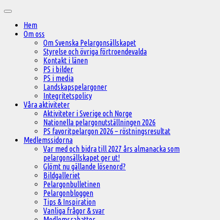
Hoppa
Huvudmeny
till
Hem
innehåll
Om oss
Om Svenska Pelargonsällskapet
Styrelse och övriga förtroendevalda
Kontakt i länen
PS i bilder
PS i media
Landskapspelargoner
Integritetspolicy
Våra aktiviteter
Aktiviteter i Sverige och Norge
Nationella pelargonutställningen 2026
PS favoritpelargon 2026 – röstningsresultat
Medlemssidorna
Var med och bidra till 2027 års almanacka som
pelargonsällskapet ger ut!
Glömt nu gällande lösenord?
Bildgalleriet
Pelargonbulletinen
Pelargonbloggen
Tips & Inspiration
Vanliga frågor & svar
Medlemsrabatter