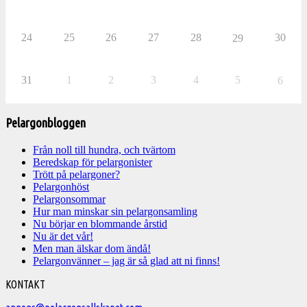
24
25
26
27
28
30
29
31
1
2
3
4
5
6
Pelargonbloggen
Från noll till hundra, och tvärtom
Beredskap för pelargonister
Trött på pelargoner?
Pelargonhöst
Pelargonsommar
Hur man minskar sin pelargonsamling
Nu börjar en blommande årstid
Nu är det vår!
Men man älskar dom ändå!
Pelargonvänner – jag är så glad att ni finns!
Välkommen
KONTAKT
till