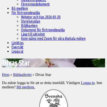
Föreningsdokument
Bli medlem
För förtroendevalda
Nyheter och tips 2026-03-20
Styrelsesidan
Bildbanken
Dokument för förtroendevalda
Lägg till aktivitet
Kom igång med Zoom för våra digitala möten
Länktips
Översikt
Logga ut
Divas Star
Hem
»
Bildgalleriet
»
Divas Star
Du måste logga in för att se detta innehåll. Vänligen
Logga in
. Inte
medlem?
Bli medlem.
Välkommen
till
Pelargonsällskapets